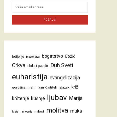
bogatstvo
Božić
bdijenje
blaženstva
Crkva
Duh Sveti
dobri pastir
euharistija
evangelizacija
križ
gorušica
hram
Ivan Krstitelj
Izlazak
ljubav
Marija
krštenje
kušnje
molitva
muka
milost
Matej
milosrđe