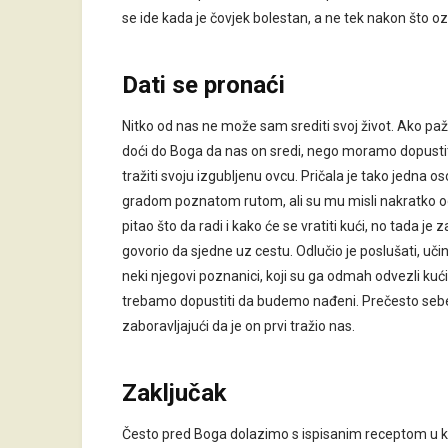
se ide kada je čovjek bolestan, a ne tek nakon što ozd
Dati se pronaći
Nitko od nas ne može sam srediti svoj život. Ako pa
doći do Boga da nas on sredi, nego moramo dopustiti
tražiti svoju izgubljenu ovcu. Pričala je tako jedna os
gradom poznatom rutom, ali su mu misli nakratko odl
pitao što da radi i kako će se vratiti kući, no tada j
govorio da sjedne uz cestu. Odlučio je poslušati, učini
neki njegovi poznanici, koji su ga odmah odvezli kuć
trebamo dopustiti da budemo nađeni. Prečesto sebe 
zaboravljajući da je on prvi tražio nas.
Zaključak
Često pred Boga dolazimo s ispisanim receptom u koj