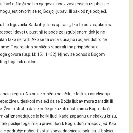
ti baš ništa čime bih njegovu ljubav zavrijedio ili izgubio, jer
 jest otvoriti se toj Božjoj ljubavi. Ili pak od nje pobjeći.
 bio trgovački. Kada ih je Isus upitao: „Tko to od vas, ako ima
edeset i devet u pustinji te pođe za izgubljenom dok je ne
lan tako ne radi! Ako se ta ovca slučajno i pojavi, dobro će
pamet.” Vjerojatno su slično reagirali i na prispodobu o
voga govora (usp. Lk 15,11–32). Njihov se odnos s Bogom
bog toga biti naklon.
 danas njeguju. No on se možda ne očituje toliko u osuđivanju
sebe: žive u tjeskobi misleći da se Božja ljubav mora zaraditi ili
. Žive u strahu da se neće pokazati dostojnima Boga i da će
mka! Iznenađujuće je koliki ljudi, kada zapadnu u nekakvu krizu,
 tek poslije toga imaju pravo doći k Bogu, doći na ispovijed. Kao
koje područje našeg života! Ispovjedaonica je bolnica. U bolnicu