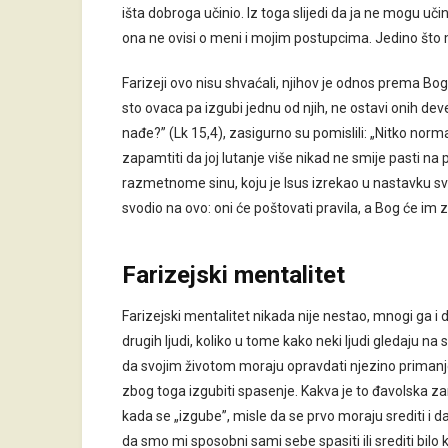
išta dobroga učinio. Iz toga slijedi da ja ne mogu učini
ona ne ovisi o meni i mojim postupcima. Jedino što mogu
Farizeji ovo nisu shvaćali, njihov je odnos prema Bogu
sto ovaca pa izgubi jednu od njih, ne ostavi onih dev
nađe?” (Lk 15,4), zasigurno su pomislili: „Nitko norma
zapamtiti da joj lutanje više nikad ne smije pasti na 
razmetnome sinu, koju je Isus izrekao u nastavku s
svodio na ovo: oni će poštovati pravila, a Bog će im z
Farizejski mentalitet
Farizejski mentalitet nikada nije nestao, mnogi ga i
drugih ljudi, koliko u tome kako neki ljudi gledaju na 
da svojim životom moraju opravdati njezino primanje
zbog toga izgubiti spasenje. Kakva je to đavolska za
kada se „izgube”, misle da se prvo moraju srediti i da
da smo mi sposobni sami sebe spasiti ili srediti bilo 