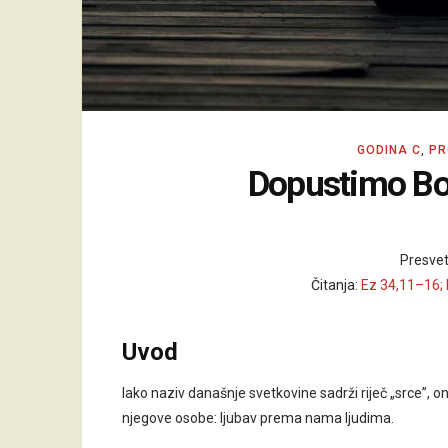
GODINA C
,
PR
Dopustimo Bo
Presvet
Čitanja:
Ez 34,11–16; 
Uvod
Iako naziv današnje svetkovine sadrži riječ „srce”, o
njegove osobe: ljubav prema nama ljudima.