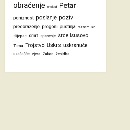
obraćenje
Petar
oholost
poziv
poslanje
poniznost
preobraženje
progoni
pustinja
razmetni sin
srce Isusovo
smrt
slijepac
spasenje
Uskrs
Trojstvo
uskrsnuće
Toma
uzašašće
vjera
Zakon
ženidba