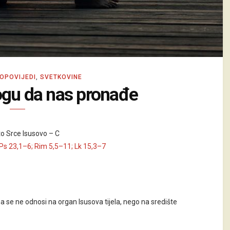
OPOVIJEDI
,
SVETKOVINE
gu da nas pronađe
o Srce Isusovo – C
Ps 23,1–6; Rim 5,5–11; Lk 15,3–7
na se ne odnosi na organ Isusova tijela, nego na središte