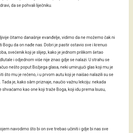
ravi, da se pohvali liječniku.
žljivije čitamo današnje evanđelje, vidimo da ne možemo čak ni
 Bogu da on nađe nas. Dobri je pastir ostavio sve i krenuo
oba, svećenik koji je slijep, kako je jednom prilikom šetao
utale i odjednom više nije znao gdje se nalazi. U strahu se
e začuo nešto poput Božjega glasa, neki umirujući glas koji mu je
ti što mu je rečeno, i u prvom autu koji je naišao nalazili su se
i. Tada je, kako sâm priznaje, naučio važnu lekciju: nekada
shvaćamo kao one koji traže Boga, koji idu prema Isusu,
em navodimo što bi on sve trebao učiniti i gdje bi nas sve