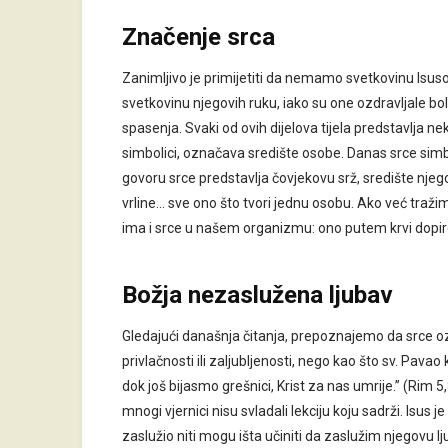
Značenje srca
Zanimljivo je primijetiti da nemamo svetkovinu Isuso
svetkovinu njegovih ruku, iako su one ozdravljale bol
spasenja. Svaki od ovih dijelova tijela predstavlja nek
simbolici, označava središte osobe. Danas srce simb
govoru srce predstavlja čovjekovu srž, središte njeg
vrline… sve ono što tvori jednu osobu. Ako već traži
ima i srce u našem organizmu: ono putem krvi dopire d
Božja nezaslužena ljubav
Gledajući današnja čitanja, prepoznajemo da srce oz
privlačnosti ili zaljubljenosti, nego kao što sv. Pav
dok još bijasmo grešnici, Krist za nas umrije.” (Rim 
mnogi vjernici nisu svladali lekciju koju sadrži. Isus
zaslužio niti mogu išta učiniti da zaslužim njegovu l