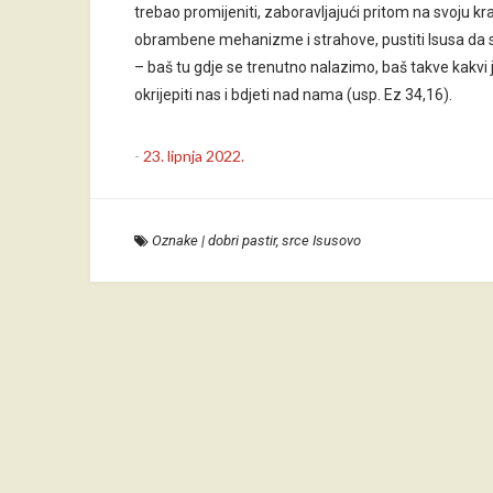
trebao promijeniti, zaboravljajući pritom na svoju k
obrambene mehanizme i strahove, pustiti Isusa da 
– baš tu gdje se trenutno nalazimo, baš takve kakvi 
okrijepiti nas i bdjeti nad nama (usp. Ez 34,16).
-
23. lipnja 2022.
Oznake
|
dobri pastir
,
srce Isusovo