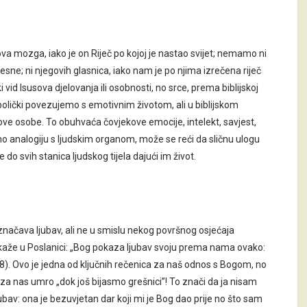
va mozga, iako je on Riječ po kojoj je nastao svijet; nemamo ni
esne; ni njegovih glasnica, iako nam je po njima izrečena riječ
i vid Isusova djelovanja ili osobnosti, no srce, prema biblijskoj
olički povezujemo s emotivnim životom, ali u biblijskom
ove osobe. To obuhvaća čovjekove emocije, intelekt, savjest,
mo analogiju s ljudskim organom, može se reći da sličnu ulogu
o svih stanica ljudskog tijela dajući im život.
načava ljubav, ali ne u smislu nekog površnog osjećaja
ao kaže u Poslanici: „Bog pokaza ljubav svoju prema nama ovako:
5,8). Ovo je jedna od ključnih rečenica za naš odnos s Bogom, no
 je za nas umro „dok još bijasmo grešnici”! To znači da ja nisam
jubav: ona je bezuvjetan dar koji mi je Bog dao prije no što sam