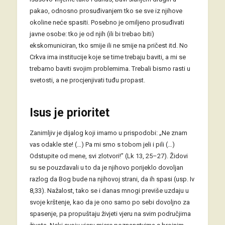
pakao, odnosno prosuđivanjem tko se sve iz njihove
okoline neće spasiti. Posebno je omiljeno prosuđivati
javne osobe: tko je od njih (ili bi trebao biti)
ekskomuniciran, tko smije ili ne smije na pričest itd. No
Crkva ima institucije koje se time trebaju baviti, a mi se
trebamo baviti svojim problemima. Trebali bismo rasti u
svetosti, a ne procjenjivati tuđu propast.
Isus je prioritet
Zanimljiv je dijalog koji imamo u prispodobi: „Ne znam
vas odakle ste! (…) Pa mi smo s tobom jeli i pili (…)
Odstupite od mene, svi zlotvori!” (Lk 13, 25–27). Židovi
su se pouzdavali u to da je njihovo porijeklo dovoljan
razlog da Bog bude na njihovoj strani, da ih spasi (usp. Iv
8,33). Nažalost, tako se i danas mnogi previše uzdaju u
svoje krštenje, kao da je ono samo po sebi dovoljno za
spasenje, pa propuštaju živjeti vjeru na svim područjima