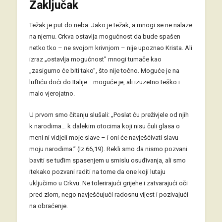
Zaključak
Težak je put do neba. Jako je težak, a mnogi se ne nalaze
na njemu. Crkva ostavlja mogućnost da bude spašen
netko tko – ne svojom krivnjom – nije upoznao Krista. Ali
izraz „ostavlja mogućnost” mnogi tumače kao
„zasigurno će biti tako”, što nije točno. Moguće je na
luftiću doći do Italije… moguće je, ali izuzetno teško i
malo vjerojatno.
U prvom smo čitanju slušali: „Poslat ću preživjele od njih
k narodima… k dalekim otocima koji nisu čuli glasa o
meni ni vidjeli moje slave – i oni će navješćivati slavu
moju narodima.” (Iz 66,19). Rekli smo da nismo pozvani
baviti se tuđim spasenjem u smislu osuđivanja, ali smo
itekako pozvani raditi na tome da one koji lutaju
uključimo u Crkvu. Ne tolerirajući grijehe i zatvarajući oči
pred zlom, nego navješćujući radosnu vijest i pozivajući
na obraćenje.