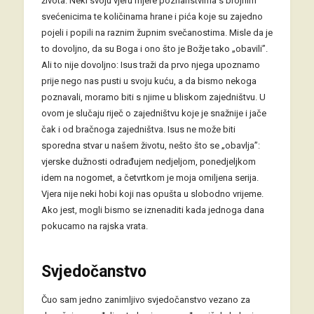
života. Neki svoju vjeru mjere poznanstvima s brojnim
svećenicima te količinama hrane i pića koje su zajedno
pojeli i popili na raznim župnim svečanostima. Misle da je
to dovoljno, da su Boga i ono što je Božje tako „obavili”.
Ali to nije dovoljno: Isus traži da prvo njega upoznamo
prije nego nas pusti u svoju kuću, a da bismo nekoga
poznavali, moramo biti s njime u bliskom zajedništvu. U
ovom je slučaju riječ o zajedništvu koje je snažnije i jače
čak i od bračnoga zajedništva. Isus ne može biti
sporedna stvar u našem životu, nešto što se „obavlja”:
vjerske dužnosti odrađujem nedjeljom, ponedjeljkom
idem na nogomet, a četvrtkom je moja omiljena serija.
Vjera nije neki hobi koji nas opušta u slobodno vrijeme.
Ako jest, mogli bismo se iznenaditi kada jednoga dana
pokucamo na rajska vrata.
Svjedočanstvo
Čuo sam jedno zanimljivo svjedočanstvo vezano za