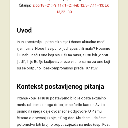
Čitanja:
Iz 66,18–21; Ps 117,1–2; Heb 12,5–7.11–13; Lk
13,22–30
Uvod
Isusu postavljaju pitanje koje je i danas aktualno među
vjernicima. Hoće li se puno ljudi spasiti ili malo? Hoćemo
li u nebu naći i one koji nisu išli na misu, ali su bili „dobri
ljudi”, ili je Božje kraljevstvo rezervirano samo za one koji
su se potpuno i beskompromisno predali Kristu?
Kontekst postavljenog pitanja
Pitanje koje je Isusu postavljeno bilo je dosta aktualno
među rabinima onoga doba jer se činilo kao da Sveto
pismo na njega daje dvoznačne odgovore. U Pismu
čitamo o obećanju koje je Bog dao Abrahamu da će mu
potomstvo biti brojno poput zvijezda na nebu (usp. Post