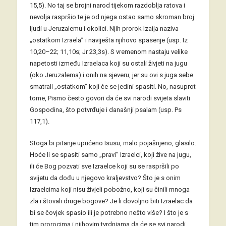
15,5). No taj se brojni narod tijekom razdoblja ratova i
nevolja raspršio te je od njega ostao samo skroman broj
ljudi u Jeruzalemu i okolici. Njih prorok Izaija naziva
„ostatkom Izraela” i naviješta njihovo spasenje (usp. Iz
10,20–22; 11,10s; Jr 23,3s). S vremenom nastaju velike
napetosti između Izraelaca koji su ostali živjeti na jugu
(oko Jeruzalema) i onih na sjeveru, jer su ovi s juga sebe
smatrali „ostatkom” koji će se jedini spasiti. No, nasuprot
tome, Pismo često govori da će svi narodi svijeta slaviti
Gospodina, što potvrđuje i današnji psalam (usp. Ps
117,1).
Stoga bi pitanje upućeno Isusu, malo pojašnjeno, glasilo:
Hoće li se spasiti samo „pravi” Izraelci, koji žive na jugu,
ili će Bog pozvati sve Izraelce koji su se raspršili po
svijetu da dođu u njegovo kraljevstvo? Što je s onim
Izraelcima koji nisu živjeli pobožno, koji su činili mnoga
zla i štovali druge bogove? Je li dovoljno biti Izraelac da
bi se čovjek spasio ili je potrebno nešto više? I što je s
tim prorocima i njihovim tvrdnjama da će se svi narodi