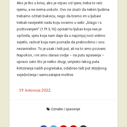
Ako je tko u krivu, ako je otpao od vjere, treba to reći
njemu, a ne svima uokolo. Ovo ne znači da nekim ljudima
trebamo očitati bukvicu, nego da bismo im u ljubavi
trebali navijestiti nadu koju nosimo u sebi: „blago i s
poštovanjem” (1 Pt 3,16) opisati tu ljubav koja nas je
opčinila, vjeru koja nam daje da u najcrnjoj noći vidimo
svjetlo, radost koja nam pomaže da prebrodimo i ono
nezamislivo. To je uzak i teži put, ali na to smo pozvani.
Napokon, i mi smo danas ovdje – na putu spasenja –
upravo zato što je netko drugi, umjesto lakog puta
kritiziranja naših pogrešaka, odabrao teži put strpljivog
svjedočenja i samozatajne molitve.
-
19. kolovoza 2022.
Oznake
|
spasenje