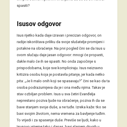
spasiti?
Isusov odgovor
Isus rijetko kada daje izravan i precizan odgovor, on
radije iskorištava priliku da svoje slušatelje promijeni i
potakne na obraćenje. Na prvi pogled čini se da Isus u
ovom slučaju daje jasan odgovor: mnogi će propasti,
dakle malo će ih se spasiti. No onda započinje s
prispodobama, koje sve kompliciraju. Isus neizravno
kritizira osobu koja je postavila pitanje, jer kada netko
pita: „Je li malo onih koji se spasavaju?” čini se kao da ta
osoba podrazumijeva da je i ona među njima. Takav je
stav ozbiljan problem. Isus u sva četiri Evanđelja
neprestano poziva ljude na obraćenje, poziva ih da se
bave stanjem svoje duše, a ne tuđe. Izreka kaže: tko se
bavi svojim životom, nema vremena za bavljenje tuđim.
To vrijedi i za spasenje duše. Previše se ljudi, kako u
Isusovo vrijeme tako i danas, bavi slanjem drugih u