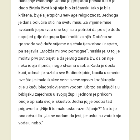
današnje evanđelje. Jedna je gospođa pričala kako je
dugo živjela život koji nije bio kršćanski: iako je bila
krštena, živjela je tipičnu
new age
religioznost. Jednoga
je dana odlučila otići na svetu misu. Za vrijeme mise
svećenik je pozvao one koji su u potrebi da poslije dođu
naprijed gdje će grupa ljudi moliti za njih. Dotična se
gospođa već duže vrijeme osjećala tjeskobno i napeto,
pa se javila. „Možda mi ovo pomogne”, mislila je. U toj je
molitvi prvi put osjetila da je Bog zaista živ, da on nije
neka ideja ili priča, nego stvarna osoba. Kada je došla
kući, odmah je razbila sve Budine kipiće, bacila u smeće
sve što je imalo ikakve veze s
new ageom
i poškropila
cijelu kuću blagoslovljenom vodom. Ubrzo se uključila u
biblijsku zajednicu u svojoj župi i jednom je prilikom
ondje opisala svoje iskustvo. Jedna joj je osoba tad
prigovorila: „Nije li to malo usko razmišljanje?” Na to je
ona odvratila: „Ja se nadam da jest, jer uska su vrata koja
vode u nebo.”