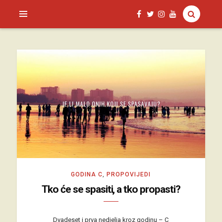
SAGUD.XYZ
GODINA C
,
PROPOVIJEDI
Tko će se spasiti, a tko propasti?
Dvadeset i prva nedjelja kroz godinu – C