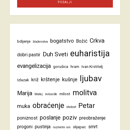
Crkva
bogatstvo
Božić
bdijenje
blaženstva
euharistija
Duh Sveti
dobri pastir
evangelizacija
gorušica
hram
Ivan Krstitelj
ljubav
krštenje
kušnje
križ
Izlazak
molitva
Marija
milost
Matej
milosrđe
obraćenje
Petar
muka
oholost
poziv
poslanje
poniznost
preobraženje
progoni
pustinja
smrt
slijepac
razmetni sin