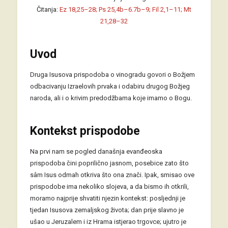
Čitanja:
Ez 18,25–28; Ps 25,4b–6.7b–9; Fil 2,1–11; Mt
21,28–32
Uvod
Druga Isusova prispodoba o vinogradu govori o Božjem
odbacivanju Izraelovih prvaka i odabiru drugog Božjeg
naroda, ali i o krivim predodžbama koje imamo o Bogu.
Kontekst prispodobe
Na prvi nam se pogled današnja evanđeoska
prispodoba čini poprilično jasnom, posebice zato što
sâm Isus odmah otkriva što ona znači. Ipak, smisao ove
prispodobe ima nekoliko slojeva, a da bismo ih otkrili,
moramo najprije shvatiti njezin kontekst: posljednji je
tjedan Isusova zemaljskog života; dan prije slavno je
ušao u Jeruzalem i iz Hrama istjerao trgovce; ujutro je