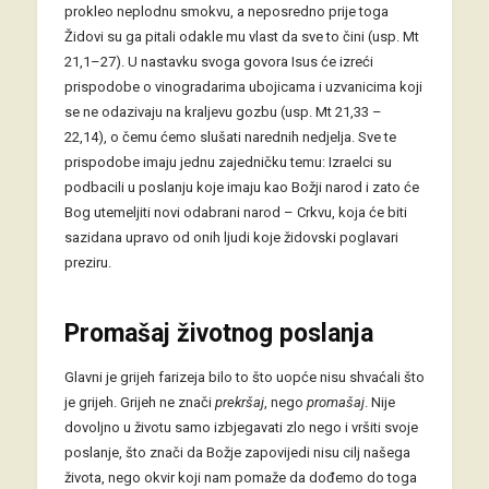
prokleo neplodnu smokvu, a neposredno prije toga
Židovi su ga pitali odakle mu vlast da sve to čini (usp. Mt
21,1–27). U nastavku svoga govora Isus će izreći
prispodobe o vinogradarima ubojicama i uzvanicima koji
se ne odazivaju na kraljevu gozbu (usp. Mt 21,33 –
22,14), o čemu ćemo slušati narednih nedjelja. Sve te
prispodobe imaju jednu zajedničku temu: Izraelci su
podbacili u poslanju koje imaju kao Božji narod i zato će
Bog utemeljiti novi odabrani narod – Crkvu, koja će biti
sazidana upravo od onih ljudi koje židovski poglavari
preziru.
Promašaj životnog poslanja
Glavni je grijeh farizeja bilo to što uopće nisu shvaćali što
je grijeh. Grijeh ne znači
prekršaj
, nego
promašaj
. Nije
dovoljno u životu samo izbjegavati zlo nego i vršiti svoje
poslanje, što znači da Božje zapovijedi nisu cilj našega
života, nego okvir koji nam pomaže da dođemo do toga