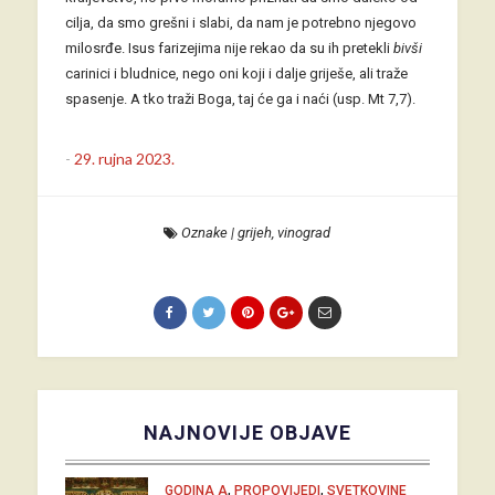
cilja, da smo grešni i slabi, da nam je potrebno njegovo
milosrđe. Isus farizejima nije rekao da su ih pretekli
bivši
carinici i bludnice, nego oni koji i dalje griješe, ali traže
spasenje. A tko traži Boga, taj će ga i naći (usp. Mt 7,7).
-
29. rujna 2023.
Oznake
|
grijeh
,
vinograd
NAJNOVIJE OBJAVE
,
,
GODINA A
PROPOVIJEDI
SVETKOVINE