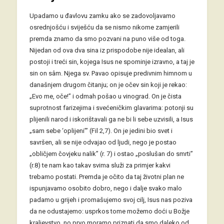
Upadamo u đavlovu zamku ako se zadovoljavamo
osrednjošću i sviješću da se nismo nikome zamjerili
premda znamo da smo pozvani na puno više od toga.
Nijedan od ova dva sina iz prispodobe nije idealan, ali
postoji i treći sin, kojega Isus ne spominje izravno, a taj je
sin on sâm. Njega sv. Pavao opisuje predivnim himnom u
današnjem drugom čitanju; on je očev sin koji je rekao:
„Evo me, oče!” i odmah pošao u vinograd. On je čista
suprotnost farizejima i svećeničkim glavarima: potonji su
plijenili narod i iskorištavali ga ne bi li sebe uzvisili, a Isus
„sam sebe ‘oplijeni’” (Fil 2,7). On je jedini bio svet i
savršen, ali se nije odvajao od ljudi, nego je postao
„obličjem čovjeku nalik” (r. 7) i ostao „poslušan do smrti”
(r.8) te nam kao takav svima služi za primjer kakvi
trebamo postati. Premda je očito da taj životni plan ne
ispunjavamo osobito dobro, nego i dalje svako malo
padamo u grijeh i promašujemo svoj cilj, Isus nas poziva
da ne odustajemo: usprkos tome možemo doći u Božje
kraljevstvo, no prvo moramo priznati da smo daleko od