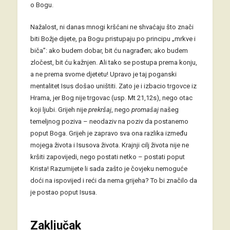
o Bogu.
Nažalost, ni danas mnogi kršćani ne shvaćaju što znači
biti Božje dijete, pa Bogu pristupaju po principu „mrkve i
biča”: ako budem dobar, bit ću nagrađen; ako budem
zločest, bit ću kažnjen. Ali tako se postupa prema konju,
a ne prema svome djetetu! Upravo je taj poganski
mentalitet Isus došao uništiti. Zato je i izbacio trgovce iz
Hrama, jer Bog nije trgovac (usp. Mt 21,12s), nego otac
koji ljubi. Grijeh nije
prekršaj
, nego
promašaj
našeg
temeljnog poziva – neodaziv na poziv da postanemo
poput Boga. Grijeh je zapravo sva ona razlika između
mojega života i Isusova života. Krajnji cilj života nije ne
kršiti zapovijedi, nego postati netko – postati poput
Krista! Razumijete li sada zašto je čovjeku nemoguće
doći na ispovijed i reći da nema grijeha? To bi značilo da
je postao poput Isusa.
Zaključak