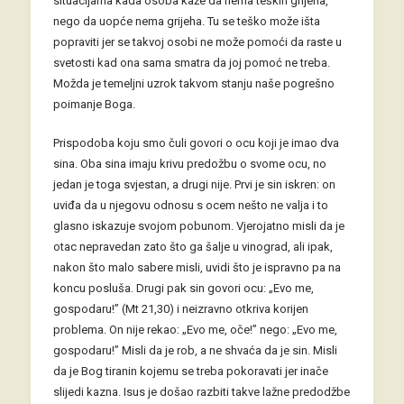
situacijama kada osoba kaže da nema teških grijeha,
nego da uopće nema grijeha. Tu se teško može išta
popraviti jer se takvoj osobi ne može pomoći da raste u
svetosti kad ona sama smatra da joj pomoć ne treba.
Možda je temeljni uzrok takvom stanju naše pogrešno
poimanje Boga.
Prispodoba koju smo čuli govori o ocu koji je imao dva
sina. Oba sina imaju krivu predožbu o svome ocu, no
jedan je toga svjestan, a drugi nije. Prvi je sin iskren: on
uviđa da u njegovu odnosu s ocem nešto ne valja i to
glasno iskazuje svojom pobunom. Vjerojatno misli da je
otac nepravedan zato što ga šalje u vinograd, ali ipak,
nakon što malo sabere misli, uvidi što je ispravno pa na
koncu posluša. Drugi pak sin govori ocu: „Evo me,
gospodaru!” (Mt 21,30) i neizravno otkriva korijen
problema. On nije rekao: „Evo me, oče!” nego: „Evo me,
gospodaru!” Misli da je rob, a ne shvaća da je sin. Misli
da je Bog tiranin kojemu se treba pokoravati jer inače
slijedi kazna. Isus je došao razbiti takve lažne predodžbe