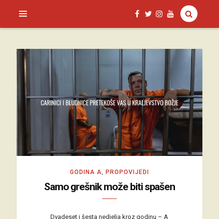
SAGUD.XYZ
GODINA A
,
PROPOVIJEDI
Samo grešnik može biti spašen
Dvadeset i šesta nedjelja kroz godinu – A