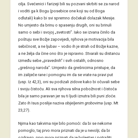
cilja. Svećenici i farizeji bili su pozvani skrbiti se za narod
i voditi ga k Bogu (posebice one koji su od Boga
odlutali) kako bi svi spremno dočekali dolazak Mesije.
No umjesto da brinu o spasenju drugih, oni su brinuli
samo o sebi i svojoj „svetosti”. Iako se izvana činilo da
poštuju sve Božje zapovijedi, njihova je motivacija bila
sebičnost, a ne ljubav – vodio ih je strah od Božje kazne,
a ne želja da čine ono što je ispravno. Stvarali su distancu
između sebe „pravednih” i svih ostalih, odnosno
„grešnog naroda”. Umjesto da grešnicima pristupe, da
im zaliječe rane i pomognu im da se vrate na pravi put
(usp. Iz 42,3), oni su podizali zidove kako bi očuvali sebe
i svoju čistoću. Ali sva njihova silna pobožnost i čistoća
bila je samo paravan jer su ti ljudi iznutra bili puni zloće.
Zato ih Isus poslije naziva
obijeljenim grobovima
(usp. Mt
23,27).
Njima kao takvima nije bilo pomoći: da bi se nekome
pomoglo, taj prvo mora priznati da je u nevolji; da bi
ozdravio, prvo mora priznati da je bolestan i potražiti