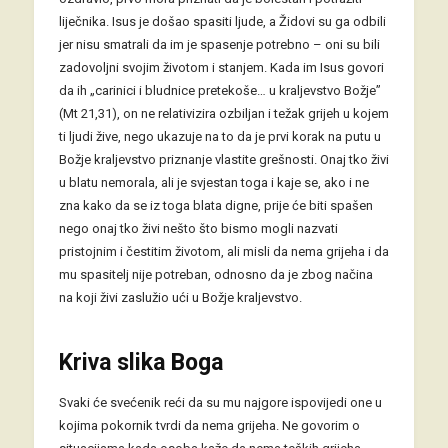
liječnika. Isus je došao spasiti ljude, a Židovi su ga odbili
jer nisu smatrali da im je spasenje potrebno – oni su bili
zadovoljni svojim životom i stanjem. Kada im Isus govori
da ih „carinici i bludnice pretekoše… u kraljevstvo Božje”
(Mt 21,31), on ne relativizira ozbiljan i težak grijeh u kojem
ti ljudi žive, nego ukazuje na to da je prvi korak na putu u
Božje kraljevstvo priznanje vlastite grešnosti. Onaj tko živi
u blatu nemorala, ali je svjestan toga i kaje se, ako i ne
zna kako da se iz toga blata digne, prije će biti spašen
nego onaj tko živi nešto što bismo mogli nazvati
pristojnim i čestitim životom, ali misli da nema grijeha i da
mu spasitelj nije potreban, odnosno da je zbog načina
na koji živi zaslužio ući u Božje kraljevstvo.
Kriva slika Boga
Svaki će svećenik reći da su mu najgore ispovijedi one u
kojima pokornik tvrdi da nema grijeha. Ne govorim o