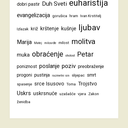
euharistija
Duh Sveti
dobri pastir
evangelizacija
gorušica
hram
Ivan Krstitelj
ljubav
krštenje
kušnje
križ
Izlazak
molitva
Marija
milost
Matej
milosrđe
obraćenje
Petar
muka
oholost
poziv
poslanje
poniznost
preobraženje
progoni
pustinja
smrt
slijepac
razmetni sin
srce Isusovo
Trojstvo
spasenje
Toma
Uskrs
uskrsnuće
uzašašće
vjera
Zakon
ženidba