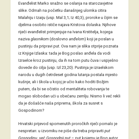
Evanđelist Marko snažno se oslanja na starozavjetne
slike. Odmah na početku današnjeg ulomka citira
Malahiju i Izaiju (usp. Mal 3,1; Iz 40,3), proroke u čijim se
djelima osobito ističe najava Kristova dolaska. Njihove
riječi evanđelist primjenjuje na Ivana Krstitelja, kojega
naziva
glasnikom
(doslovno
anđelom
) koji je poslan u
pustinju da pripravi put. Ova nam je slika otprije poznata
iz Knjige Izlaska: tada je Bog poslao anđela da vodi
Izraelce kroz pustinju, da ih na tom putu čuva i uspješno
dovede do cilja (usp. Izl 23,20). Pustinja je izraelskom
narodu u dugih četrdeset godina lutanja postala mjesto
kušnje, ali i škola u kojoj je učio kako hoditi Božjim
putem, da bi se očistio od mentaliteta robovanja te
mogao slobodan ući u obećanu zemlju. Nismo li već rekli
da je došašće naša priprema, škola za susret s
Gospodinom?
Hrvatski prijevod spomenutih proročkih riječi pomalo je
nespretan: u izvorniku ne piše da treba pripraviti
put
Gospodinu
, već
Gospodnji put
– put kojemu je Bog autor.