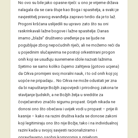
No ovo su bile jako opasne riječi: u ono je vrijeme država
nalagala da se cara štuje kao Boga i spasitelja, a svaki je
navjestitelj pravog evanđelja zapravo tvrdio da je to laž.
Progoni kršćana uslijedili su upravo zato što su oni
raskrinkavali lažne bogove i lažne spasitelje. Danas
imamo „blaže” društveno uređenje pa se ljude ne
pogubljuje zbog nepoćudnih riječi, ali ne možemo reći da
u pojedinim slučajevima ne postoji orkestrirani progon
onih koji se usuđuju suvremene idole nazvati lažnima.
Sjetimo se samo koliko čujemo zahtjeva (gotovo ucjena)
da Crkva promijeni svoj moralni nauk, i to od onih koji joj
uopće ne pripadaju… No Crkva ne može odustati jer zna
da bi napuštanje Božjih zapovijedi i prirodnog zakona te
stavljanje ljudskih, a ne Božjih želja u središte za
čovječanstvo značilo sigurnu propast. Grijeh nikada ne
donosi ono što obećava i uvijek vodi u propast – prije ili
kasnije – kako na razini društva kada se donose zakoni
koji legitimiraju ono što nije Božje, tako i na individualnoj
razini kada u svojoj savjesti racionaliziramo i
opravdavamo osobni kompromis s grijehom.