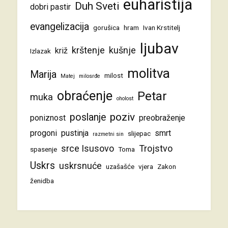
euharistija
Duh Sveti
dobri pastir
evangelizacija
gorušica
hram
Ivan Krstitelj
ljubav
krštenje
kušnje
križ
Izlazak
molitva
Marija
milost
Matej
milosrđe
obraćenje
Petar
muka
oholost
poziv
poslanje
poniznost
preobraženje
progoni
pustinja
smrt
slijepac
razmetni sin
srce Isusovo
Trojstvo
spasenje
Toma
Uskrs
uskrsnuće
uzašašće
vjera
Zakon
ženidba