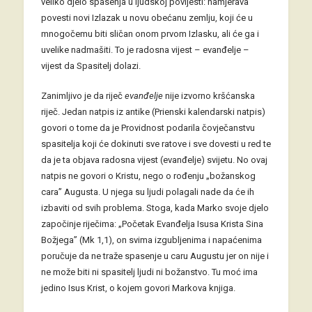
veliko djelo spasenja u ljudskoj povijesti: namjerava
povesti novi Izlazak u novu obećanu zemlju, koji će u
mnogočemu biti sličan onom prvom Izlasku, ali će ga i
uvelike nadmašiti. To je radosna vijest – evanđelje –
vijest da Spasitelj dolazi.
Zanimljivo je da riječ
evanđelje
nije izvorno kršćanska
riječ. Jedan natpis iz antike (Prienski kalendarski natpis)
govori o tome da je Providnost podarila čovječanstvu
spasitelja koji će dokinuti sve ratove i sve dovesti u red te
da je ta objava radosna vijest (evanđelje) svijetu. No ovaj
natpis ne govori o Kristu, nego o rođenju „božanskog
cara” Augusta. U njega su ljudi polagali nade da će ih
izbaviti od svih problema. Stoga, kada Marko svoje djelo
započinje riječima: „Početak Evanđelja Isusa Krista Sina
Božjega” (Mk 1,1), on svima izgubljenima i napaćenima
poručuje da ne traže spasenje u caru Augustu jer on nije i
ne može biti ni spasitelj ljudi ni božanstvo. Tu moć ima
jedino Isus Krist, o kojem govori Markova knjiga.