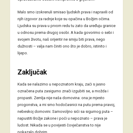
Malo smo izokrenuli smisao ljudskih prava i napravili od
njih izgovor za radnje koje su opačina u Božjim očima.
Ljudska su prava u prvom redu tu zato da uređuju granice
u odnosu prema drugoj osobi. A kada govorimo o sebi i
svojem životu, naš orijentir ne smiju biti prava, nego
dužnosti – valja nam činiti ono što je dobro, istinito i
lijepo.
Zaključak
Kada se nalazimo u nepoznatom kraju, zaći s jasno
označena puta zasigurno znači izgubiti se, a možda i
propasti. Zemlja nije naša domovina: ona je mjesto
progonstva, a mi smo hodočasnici na putu prema pravoj,
nebeskoj domovini. Samovoljno sići sa sigurnog puta –
napustiti Božje zakone i poći u nepoznato – prava je
ludost. Nikada se u povijesti čovječanstva to nije
pokazalo dobrim.