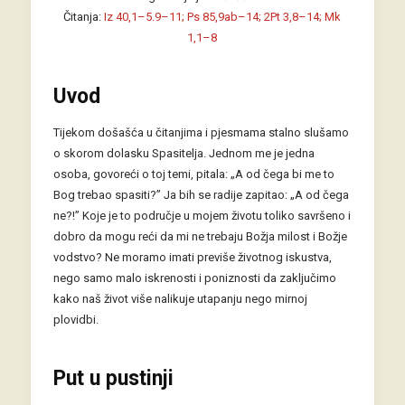
Čitanja:
Iz 40,1–5.9–11; Ps 85,9ab–14; 2Pt 3,8–14; Mk
1,1–8
Uvod
Tijekom došašća u čitanjima i pjesmama stalno slušamo
o skorom dolasku Spasitelja. Jednom me je jedna
osoba, govoreći o toj temi, pitala: „A od čega bi me to
Bog trebao spasiti?” Ja bih se radije zapitao: „A od čega
ne?!” Koje je to područje u mojem životu toliko savršeno i
dobro da mogu reći da mi ne trebaju Božja milost i Božje
vodstvo? Ne moramo imati previše životnog iskustva,
nego samo malo iskrenosti i poniznosti da zaključimo
kako naš život više nalikuje utapanju nego mirnoj
plovidbi.
Put u pustinji