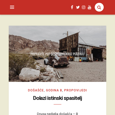
SAGUD.XYZ
DOŠAŠĆE
,
GODINA B
,
PROPOVIJEDI
Dolazi istinski spasitelj
Druga nedjelja došašća – B