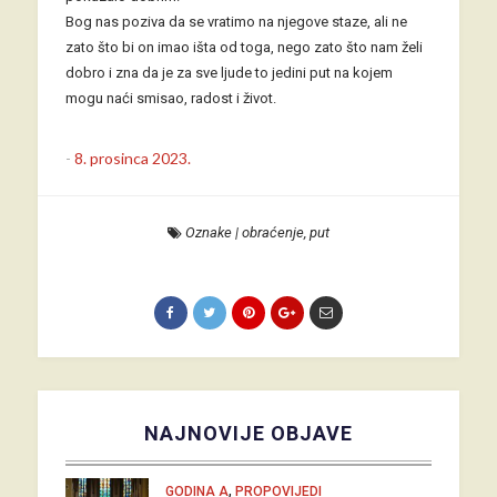
Bog nas poziva da se vratimo na njegove staze, ali ne
zato što bi on imao išta od toga, nego zato što nam želi
dobro i zna da je za sve ljude to jedini put na kojem
mogu naći smisao, radost i život.
-
8. prosinca 2023.
Oznake
|
obraćenje
,
put
NAJNOVIJE OBJAVE
,
GODINA A
PROPOVIJEDI