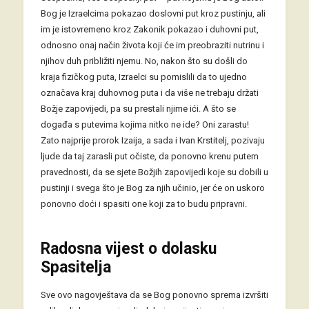
Bog je Izraelcima pokazao doslovni put kroz pustinju, ali
im je istovremeno kroz Zakonik pokazao i duhovni put,
odnosno onaj način života koji će im preobraziti nutrinu i
njihov duh približiti njemu. No, nakon što su došli do
kraja fizičkog puta, Izraelci su pomislili da to ujedno
označava kraj duhovnog puta i da više ne trebaju držati
Božje zapovijedi, pa su prestali njime ići. A što se
događa s putevima kojima nitko ne ide? Oni zarastu!
Zato najprije prorok Izaija, a sada i Ivan Krstitelj, pozivaju
ljude da taj zarasli put očiste, da ponovno krenu putem
pravednosti, da se sjete Božjih zapovijedi koje su dobili u
pustinji i svega što je Bog za njih učinio, jer će on uskoro
ponovno doći i spasiti one koji za to budu pripravni.
Radosna vijest o dolasku
Spasitelja
Sve ovo nagovještava da se Bog ponovno sprema izvršiti