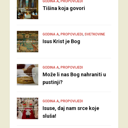
,
GODINA A
PROPOVIJEDI
Tišina koja govori
,
,
GODINA A
PROPOVIJEDI
SVETKOVINE
Isus Krist je Bog
,
GODINA A
PROPOVIJEDI
Može li nas Bog nahraniti u
pustinji?
,
GODINA A
PROPOVIJEDI
Isuse, daj nam srce koje
sluša!