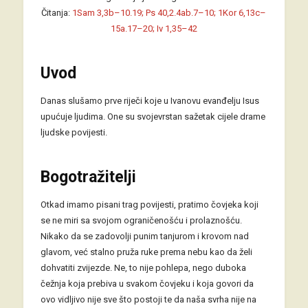
Čitanja:
1Sam 3,3b–10.19; Ps 40,2.4ab.7–10; 1Kor 6,13c–
15a.17–20; Iv 1,35–42
Uvod
Danas slušamo prve riječi koje u Ivanovu evanđelju Isus
upućuje ljudima. One su svojevrstan sažetak cijele drame
ljudske povijesti.
Bogotražitelji
Otkad imamo pisani trag povijesti, pratimo čovjeka koji
se ne miri sa svojom ograničenošću i prolaznošću.
Nikako da se zadovolji punim tanjurom i krovom nad
glavom, već stalno pruža ruke prema nebu kao da želi
dohvatiti zvijezde. Ne, to nije pohlepa, nego duboka
čežnja koja prebiva u svakom čovjeku i koja govori da
ovo vidljivo nije sve što postoji te da naša svrha nije na