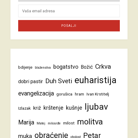
Crkva
bogatstvo
Božić
bdijenje
blaženstva
euharistija
Duh Sveti
dobri pastir
evangelizacija
gorušica
hram
Ivan Krstitelj
ljubav
krštenje
kušnje
križ
Izlazak
molitva
Marija
milost
Matej
milosrđe
obraćenje
Petar
muka
oholost