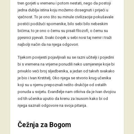
tren gorjeti u vremenu i potom nestati, nego da postoji
jedna dublja istina koju možemo dosegnuti i prijeći u
vječnost. To je ono što su minule civilizacije pokušavale
postići podižući spomenike, bilo sebi bilo nebeskim
bićima; to je ono o čemu su pisali filozofi, o čemu su
pjesnici pjevali. Svaki čovjek u sebi nosi taj nemir i traži
najbolji način da na njega odgovori.
Tijekom povijesti pojavljivali su se razni učitelji i pojedini
bi s vremena na vrijeme ponudili neko usmjerenje koje bi
privuklo veći broj sljedbenika, a jedan od takvih svakako
je bio i Ivan Krstitelj. Oko njega se stvorio krug učenika
koji su u njemu prepoznali nešto drukčije od ostalih
ponuda u svijetu. Evanđelje nam otkriva da je Ivan dvojicu
od tih učenika uputio da krenu za Isusom kako bi od
njega saznali odgovore na svoja pitanja.
Čežnja za Bogom