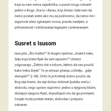
koje su nam svima zajedničke, u punini mogu ostvariti
jedino u Bogu. Zna to i đavao, koji dolazi i laže nam da
ćemo postati sretni ako mu se poklonimo, da ćemo mir i
sigurnost steći zgrtanjem novca, pravdu nasiljem, a
prihvaćenost i odobravanje laganjem i pretvaranjem.
Susret s Isusom
Isus pita: „Što tražite?” ili drugim riječima: „Imate li neku
želju koju biste htjeli da vam ispunim?” Učenici
odgovaraju: „Želimo biti s tobom, želimo da nas poučiš
kako treba živjeti.” To je smisao pitanja „Učitelju… gdje
stanuješ?” (r. 38). Očito ih je Krstitelj dobro poučio da
Bog nije tiranin, da nije došao dokinuti ljudsku sreću i
slobodu, nego upravo suprotno: jedino u njegovoj blizini,
slušajući njegovu Riječ, dopuštajući mu da ga promijeni,
čovjek može postati sretan, slobodan i potpuno
ostvaren.