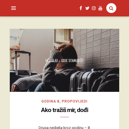
SAGUD.XYZ
GODINA B
,
PROPOVIJEDI
Ako tražiš mir, dođi
Druga nedjelja kroz godinu – B