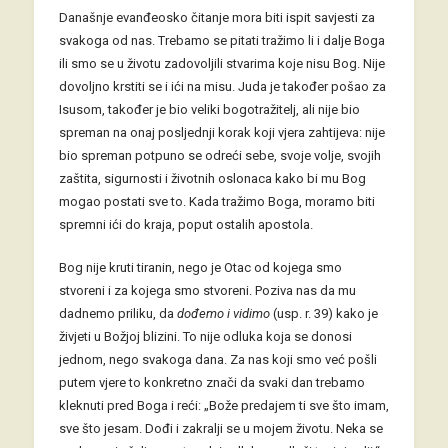
Današnje evanđeosko čitanje mora biti ispit savjesti za
svakoga od nas. Trebamo se pitati tražimo li i dalje Boga
ili smo se u životu zadovoljili stvarima koje nisu Bog. Nije
dovoljno krstiti se i ići na misu. Juda je također pošao za
Isusom, također je bio veliki bogotražitelj, ali nije bio
spreman na onaj posljednji korak koji vjera zahtijeva: nije
bio spreman potpuno se odreći sebe, svoje volje, svojih
zaštita, sigurnosti i životnih oslonaca kako bi mu Bog
mogao postati sve to. Kada tražimo Boga, moramo biti
spremni ići do kraja, poput ostalih apostola.
Bog nije kruti tiranin, nego je Otac od kojega smo
stvoreni i za kojega smo stvoreni. Poziva nas da mu
dadnemo priliku, da
dođemo i vidimo
(usp. r. 39) kako je
živjeti u Božjoj blizini. To nije odluka koja se donosi
jednom, nego svakoga dana. Za nas koji smo već pošli
putem vjere to konkretno znači da svaki dan trebamo
kleknuti pred Boga i reći: „Bože predajem ti sve što imam,
sve što jesam. Dođi i zakralji se u mojem životu. Neka se