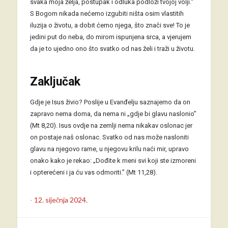
svaka moja želja, postupak i odluka podloži tvojoj volji.“
S Bogom nikada nećemo izgubiti ništa osim vlastitih
iluzija o životu, a dobit ćemo njega, što znači sve! To je
jedini put do neba, do mirom ispunjena srca, a vjerujem
da je to ujedno ono što svatko od nas želi i traži u životu.
Zaključak
Gdje je Isus živio? Poslije u Evanđelju saznajemo da on
zapravo nema doma, da nema ni „gdje bi glavu naslonio”
(Mt 8,20). Isus ovdje na zemlji nema nikakav oslonac jer
on postaje naš oslonac. Svatko od nas može nasloniti
glavu na njegovo rame, u njegovu krilu naći mir, upravo
onako kako je rekao: „Dođite k meni svi koji ste izmoreni
i opterećeni i ja ću vas odmoriti.” (Mt 11,28).
-
12. siječnja 2024.