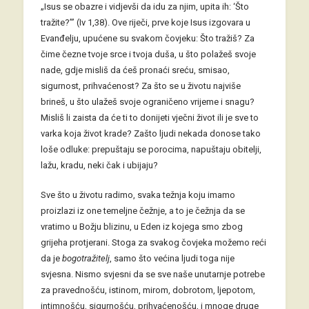
„Isus se obazre i vidjevši da idu za njim, upita ih: ‘Što
tražite?’” (Iv 1,38). Ove riječi, prve koje Isus izgovara u
Evanđelju, upućene su svakom čovjeku: Što tražiš? Za
čime čezne tvoje srce i tvoja duša, u što polažeš svoje
nade, gdje misliš da ćeš pronaći sreću, smisao,
sigurnost, prihvaćenost? Za što se u životu najviše
brineš, u što ulažeš svoje ograničeno vrijeme i snagu?
Misliš li zaista da će ti to donijeti vječni život ili je sve to
varka koja život krade? Zašto ljudi nekada donose tako
loše odluke: prepuštaju se porocima, napuštaju obitelji,
lažu, kradu, neki čak i ubijaju?
Sve što u životu radimo, svaka težnja koju imamo
proizlazi iz one temeljne čežnje, a to je čežnja da se
vratimo u Božju blizinu, u Eden iz kojega smo zbog
grijeha protjerani. Stoga za svakog čovjeka možemo reći
da je
bogotražitelj
, samo što većina ljudi toga nije
svjesna. Nismo svjesni da se sve naše unutarnje potrebe
za pravednošću, istinom, mirom, dobrotom, ljepotom,
intimnošću, sigurnošću, prihvaćenošću, i mnoge druge