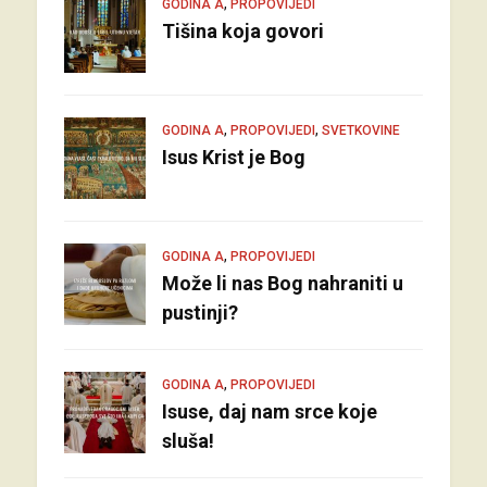
,
GODINA A
PROPOVIJEDI
Tišina koja govori
,
,
GODINA A
PROPOVIJEDI
SVETKOVINE
Isus Krist je Bog
,
GODINA A
PROPOVIJEDI
Može li nas Bog nahraniti u
pustinji?
,
GODINA A
PROPOVIJEDI
Isuse, daj nam srce koje
sluša!