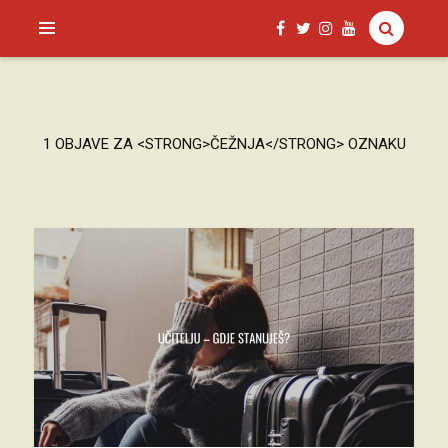
SAGUD.XYZ
1 OBJAVE ZA <STRONG>ČEŽNJA</STRONG> OZNAKU