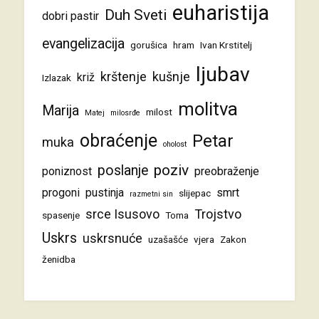
euharistija
Duh Sveti
dobri pastir
evangelizacija
gorušica
hram
Ivan Krstitelj
ljubav
krštenje
kušnje
križ
Izlazak
molitva
Marija
milost
Matej
milosrđe
obraćenje
Petar
muka
oholost
poziv
poslanje
poniznost
preobraženje
progoni
pustinja
smrt
slijepac
razmetni sin
srce Isusovo
Trojstvo
spasenje
Toma
Uskrs
uskrsnuće
uzašašće
vjera
Zakon
ženidba