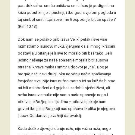
paradoksalno: smrću uništava smrt. Isus je podignut na
križu poput zmije u pustinji, i tko god s vjerom pogleda u
taj simbol smrti i „prizove ime Gospodnje, bit će spašen“
(Rim 10,13).
Dok nam se polako približava Veliki petak i sve više
razmatramo Isusovu muku, vjerujem da si mnogi kršćani
postavljaju pitanje je li sve to moralo biti baš tako. Je li
jedino rješenje za naše spasenje morala biti Isusova
strašna, krvava muka i smrt? Odgovor je „ne“. Bog je
mogao naći neki drugi, oku ugodniji način spašavanja
čovječanstva. Nije Isus nužno morao ići na križ da bismo
mi bili oslobođeni od grijeha i zadobili vječni život, ali
svrha Isusove muke nije samo naše spasenje nego i
otkrivanje Božjeg lica ljudima – otkrivenje koje nam
govori tko je taj Bog koji nas spašava i kolika je njegova
ljubav. Od darova je važniji darovatelj.
Kada dečko djevojci daruje ružu, nije važna ruža, nego