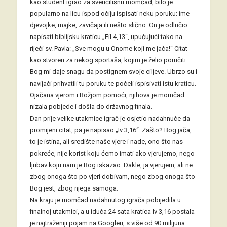
kao student igrao za sveučilišnu momčad, bilo je
popularno na licu ispod očiju ispisati neku poruku: ime
djevojke, majke, zavičaja ili nešto slično. On je odlučio
napisati biblijsku kraticu „Fil 4,13“, upućujući tako na
riječi sv. Pavla: „Sve mogu u Onome koji me jača!“ Citat
kao stvoren za nekog sportaša, kojim je želio poručiti:
Bog mi daje snagu da postignem svoje ciljeve. Ubrzo su i
navijači prihvatili tu poruku te počeli ispisivati istu kraticu.
Ojačana vjerom i Božjom pomoći, njihova je momčad
nizala pobjede i došla do državnog finala.
Dan prije velike utakmice igrač je osjetio nadahnuće da
promijeni citat, pa je napisao „Iv 3,16“. Zašto? Bog jača,
to je istina, ali središte naše vjere i nade, ono što nas
pokreće, nije korist koju ćemo imati ako vjerujemo, nego
ljubav koju nam je Bog iskazao. Dakle, ja vjerujem, ali ne
zbog onoga što po vjeri dobivam, nego zbog onoga što
Bog jest, zbog njega samoga.
Na kraju je momčad nadahnutog igrača pobijedila u
finalnoj utakmici, a u iduća 24 sata kratica Iv 3,16 postala
je najtraženiji pojam na Googleu, s više od 90 milijuna