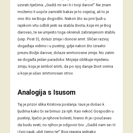
uzvrati riječima: „Gadiš mi se i ti i tvoji darovi!” Ne znam
možemo li uopće zamisliti kakav je to osjećaj, ali to je
ono što se Bogu dogodilo. Nakon što su prvi ljudi u
rajskom vrtu odbili jesti sa stabla života, koje im je Bog
darovao, te se umjesto toga okrenuli zabranjenom stablu
(usp. Post 3), dolazi zmija i donosi smrt. Sličan razvoj
događaja vidimo i u pustinji, gdje nakon što Izraelci
prezru Božje darove, dolaze smrtonosne zmije. No zatim
se događa jedan paradoks: Mojsije oblikuje mjedenu
zmiju, koja je simbol smrti, da po njoj daruje život onima
u koje je ušao smrtonosan otrov.
Analogija s Isusom
Taj je prizor slika Kristova poslanja. Isus je došao k
ljudima kako bi se brinuo za njih. Kao nekoć Gospodin u
pustinji, liječio je njihove bolesti, hranio ih je i poučavao
da budu sveti, no njihov je odgovor bio: „Gadiš nam se i ti
i tvoj nauk; ubit ćemo te!“ Bog reagira jednako