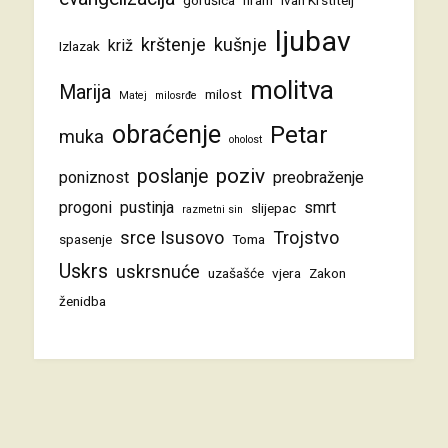
ljubav
krštenje
kušnje
križ
Izlazak
molitva
Marija
milost
Matej
milosrđe
obraćenje
Petar
muka
oholost
poziv
poslanje
poniznost
preobraženje
progoni
pustinja
smrt
slijepac
razmetni sin
srce Isusovo
Trojstvo
spasenje
Toma
Uskrs
uskrsnuće
uzašašće
vjera
Zakon
ženidba