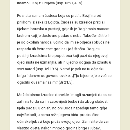
imamo u Knjizi Brojeva (usp. Br 21,4–9).
Poznata su nam čudesa koja su pratila Božji narod
prilikom izlaska iz Egipta. Čudesa su Izraelce pratila i
tijekom boravka u pustinji, gdje ih je Bog hranio
manom –
kruhom koji je doslovno padao s neba. Također, štitio ih
je od okolnih naroda, učinio da im se odjeća i obuća ne
raspada tih četrdeset godina i još štošta. Bog je u
pustinji Izraelcima bio poput oca koji pazi da njegovoj
djeci ništa ne uzmanjka, ali ih ujedno odgaja da izrastu u
svet narod (usp. Izl 19,6). Narod je pak na tu očinsku
brigu i darove odgovorio ovako: „[T]o bijedno jelo već se
ogadilo dušama našim.“ (Br 21,5).
Možda bismo Izraelce donekle i mogli razumjeti da su se
žalili na to da su im zapovijedi teške i da zbog slabosti
tijela padaju u grijeh, no oni Boga napadaju tamo gdje
najviše boli, u samu srž njegova bića: preziru čine
očinske ljubavi koju pruža svojoj djeci. Zamislite da vam
vlastito dijete, nakon mnogo godina brige i ljubavi,