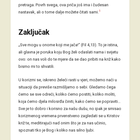
pretraga. Povrh svega, ova priča još ima i čudesan
1
nastavak, ali o tome dalje možete čitati sami.
Zaključak
„Sve mogu u onome koji me jača!“ (Fil 4,13). To je istina,
ali glavna je poruka koju Bog želi odaslati nama i svijetu
ovo: on nas voli do te mjere da se dao pribiti na križ kako
bismo mi to shvatili.
U korizmi se, iskreno želeći rasti u vjeri, možemo naći u
situaciji da previše razmišljamo o sebi. Gledamo čega
ćemo se sve odreći, koliko ćemo postiti, koliko moliti,
koja ćemo djela milosrđa činiti, kako ćemo se popraviti…
Sve je to dobro i korisno za našu dušu, no ipak je smisao
korizmenog vremena prvenstveno zagledati se u Kristov
križ te, meditirajući nad onim što je za nas učinio,
spoznati tko je Bog i koliko nas silno ljubi.