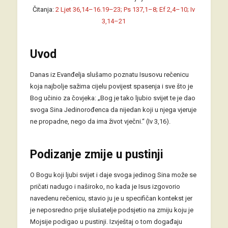
Čitanja:
2 Ljet 36,14–16.19–23; Ps 137,1–8; Ef 2,4–10; Iv
3,14–21
Uvod
Danas iz Evanđelja slušamo poznatu Isusovu rečenicu
koja najbolje sažima cijelu povijest spasenja i sve što je
Bog učinio za čovjeka: „Bog je tako ljubio svijet te je dao
svoga Sina Jedinorođenca da nijedan koji u njega vjeruje
ne propadne, nego da ima život vječni.“ (Iv 3,16).
Podizanje zmije u pustinji
O Bogu koji ljubi svijet i daje svoga jedinog Sina može se
pričati nadugo i naširoko, no kada je Isus izgovorio
navedenu rečenicu, stavio ju je u specifičan kontekst jer
je neposredno prije slušatelje podsjetio na zmiju koju je
Mojsije podigao u pustinji. Izvještaj o tom događaju