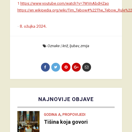
1
https://www.youtube.com/watch?v=7WVnAbdHZao
https://en.wikipedia.org/wiki/Tim_Tebow#%22The_Tebow_Rule%2
-
8. ožujka 2024.
Oznake
|
križ
,
ljubav
,
zmija
NAJNOVIJE OBJAVE
,
GODINA A
PROPOVIJEDI
Tišina koja govori