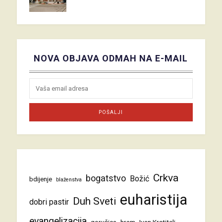
NOVA OBJAVA ODMAH NA E-MAIL
Crkva
bogatstvo
Božić
bdijenje
blaženstva
euharistija
Duh Sveti
dobri pastir
evangelizacija
gorušica
hram
Ivan Krstitelj