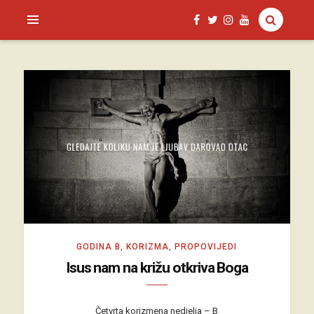
SAGUD.XYZ
GODINA B
,
KORIZMA
,
PROPOVIJEDI
Isus nam na križu otkriva Boga
Četvrta korizmena nedjelja – B