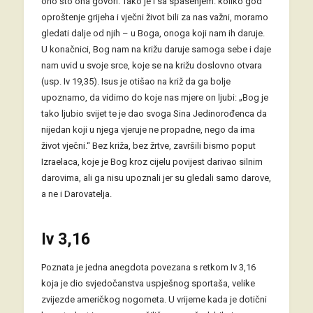
ono što ona govori. Tako je i sa spasenjem: koliko god
oproštenje grijeha i vječni život bili za nas važni, moramo
gledati dalje od njih – u Boga, onoga koji nam ih daruje.
U konačnici, Bog nam na križu daruje samoga sebe i daje
nam uvid u svoje srce, koje se na križu doslovno otvara
(usp. Iv 19,35). Isus je otišao na križ da ga bolje
upoznamo, da vidimo do koje nas mjere on ljubi: „Bog je
tako ljubio svijet te je dao svoga Sina Jedinorođenca da
nijedan koji u njega vjeruje ne propadne, nego da ima
život vječni.“ Bez križa, bez žrtve, završili bismo poput
Izraelaca, koje je Bog kroz cijelu povijest darivao silnim
darovima, ali ga nisu upoznali jer su gledali samo darove,
a ne i Darovatelja.
Iv 3,16
Poznata je jedna anegdota povezana s retkom Iv 3,16
koja je dio svjedočanstva uspješnog sportaša, velike
zvijezde američkog nogometa. U vrijeme kada je dotični