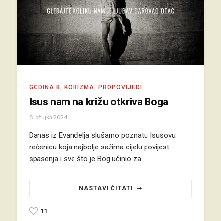
GODINA B
,
KORIZMA
,
PROPOVIJEDI
Isus nam na križu otkriva Boga
8. ožujka 2024.
Danas iz Evanđelja slušamo poznatu Isusovu
rečenicu koja najbolje sažima cijelu povijest
spasenja i sve što je Bog učinio za…
NASTAVI ČITATI
11