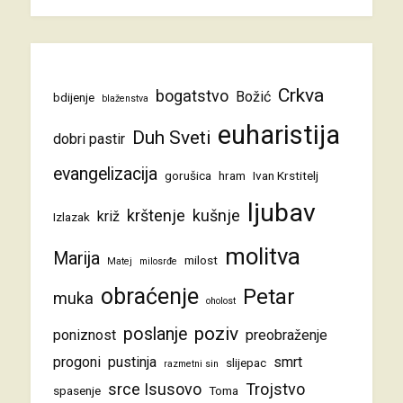
Crkva
bogatstvo
Božić
bdijenje
blaženstva
euharistija
Duh Sveti
dobri pastir
evangelizacija
gorušica
hram
Ivan Krstitelj
ljubav
krštenje
kušnje
križ
Izlazak
molitva
Marija
milost
Matej
milosrđe
obraćenje
Petar
muka
oholost
poziv
poslanje
poniznost
preobraženje
progoni
pustinja
smrt
slijepac
razmetni sin
srce Isusovo
Trojstvo
spasenje
Toma