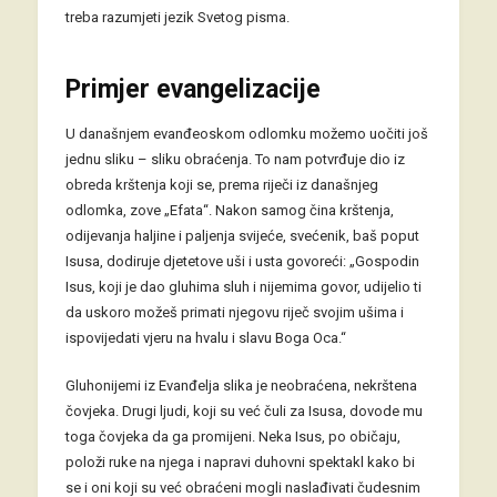
treba razumjeti jezik Svetog pisma.
Primjer evangelizacije
U današnjem evanđeoskom odlomku možemo uočiti još
jednu sliku – sliku obraćenja. To nam potvrđuje dio iz
obreda krštenja koji se, prema riječi iz današnjeg
odlomka, zove „Efata“. Nakon samog čina krštenja,
odijevanja haljine i paljenja svijeće, svećenik, baš poput
Isusa, dodiruje djetetove uši i usta govoreći: „Gospodin
Isus, koji je dao gluhima sluh i nijemima govor, udijelio ti
da uskoro možeš primati njegovu riječ svojim ušima i
ispovijedati vjeru na hvalu i slavu Boga Oca.“
Gluhonijemi iz Evanđelja slika je neobraćena, nekrštena
čovjeka. Drugi ljudi, koji su već čuli za Isusa, dovode mu
toga čovjeka da ga promijeni. Neka Isus, po običaju,
položi ruke na njega i napravi duhovni spektakl kako bi
se i oni koji su već obraćeni mogli naslađivati čudesnim