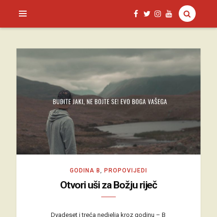
SAGUD.XYZ
GODINA B
,
PROPOVIJEDI
Otvori uši za Božju riječ
Dvadeset i treća nedjelja kroz godinu – B