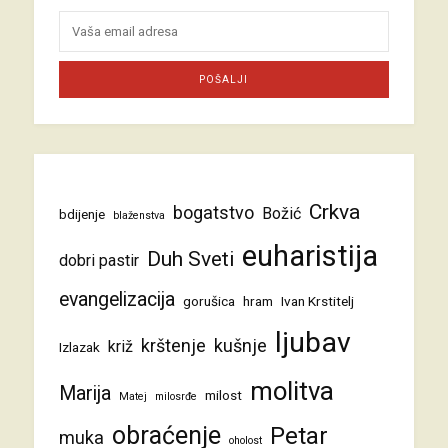
Crkva
bogatstvo
Božić
bdijenje
blaženstva
euharistija
Duh Sveti
dobri pastir
evangelizacija
gorušica
hram
Ivan Krstitelj
ljubav
krštenje
kušnje
križ
Izlazak
molitva
Marija
milost
Matej
milosrđe
obraćenje
Petar
muka
oholost