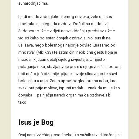
sunarodnjacima.
Ljudi mu dovode gluhonijemog čovjeka, žele da Isus
stavi ruke na njega da ozdravi. Dočuli su da dolazi
čudotvorac i žele vidjeti nesvakidašnju predstavu: žele
vidjeti kako bolestan čovjek ozdravlja. No Isus ih ne
uslišava, nego bolesnoga najprije odvlači „nasamo od
mnoštva“ (Mk 7,33) te zatim čini neobičnu gestu koja je
možda i ključan detalj cijelog izvještaja. Umjesto
polaganja ruku, stavlja svoje prste u njegove uši, a potom
radi nešto još bizarnije: pljune i svoje slinave prste stavi
bolesniku u usta. Zatim upravi pogled prema nebu, kao
svaki put prije molitve, ispusti uzdah – znak da mu je žao
čovjeka – pa riječju naredi organima da ozdrave. I bi
tako.
Isus je Bog
Ovaj nam izvještaj govori nekoliko važnih stvari. Važna je i