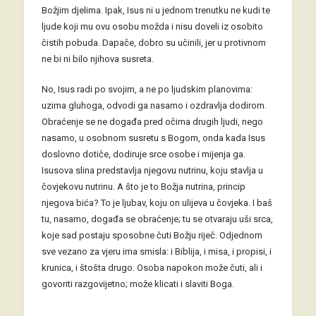
Božjim djelima. Ipak, Isus ni u jednom trenutku ne kudi te
ljude koji mu ovu osobu možda i nisu doveli iz osobito
čistih pobuda. Dapače, dobro su učinili, jer u protivnom
ne bi ni bilo njihova susreta.
No, Isus radi po svojim, a ne po ljudskim planovima:
uzima gluhoga, odvodi ga nasamo i ozdravlja dodirom.
Obraćenje se ne događa pred očima drugih ljudi, nego
nasamo, u osobnom susretu s Bogom, onda kada Isus
doslovno dotiče, dodiruje srce osobe i mijenja ga.
Isusova slina predstavlja njegovu nutrinu, koju stavlja u
čovjekovu nutrinu. A što je to Božja nutrina, princip
njegova bića? To je ljubav, koju on ulijeva u čovjeka. I baš
tu, nasamo, događa se obraćenje; tu se otvaraju uši srca,
koje sad postaju sposobne čuti Božju riječ. Odjednom
sve vezano za vjeru ima smisla: i Biblija, i misa, i propisi, i
krunica, i štošta drugo. Osoba napokon može čuti, ali i
govoriti razgovijetno; može klicati i slaviti Boga.