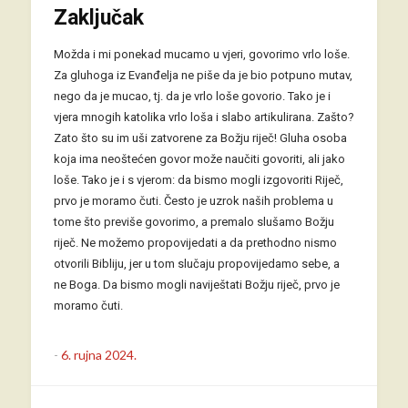
Zaključak
Možda i mi ponekad mucamo u vjeri, govorimo vrlo loše.
Za gluhoga iz Evanđelja ne piše da je bio potpuno mutav,
nego da je mucao, tj. da je vrlo loše govorio. Tako je i
vjera mnogih katolika vrlo loša i slabo artikulirana. Zašto?
Zato što su im uši zatvorene za Božju riječ! Gluha osoba
koja ima neoštećen govor može naučiti govoriti, ali jako
loše. Tako je i s vjerom: da bismo mogli izgovoriti Riječ,
prvo je moramo čuti. Često je uzrok naših problema u
tome što previše govorimo, a premalo slušamo Božju
riječ. Ne možemo propovijedati a da prethodno nismo
otvorili Bibliju, jer u tom slučaju propovijedamo sebe, a
ne Boga. Da bismo mogli naviještati Božju riječ, prvo je
moramo čuti.
-
6. rujna 2024.