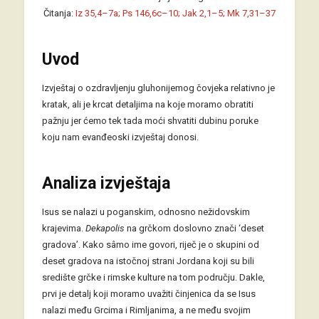
Čitanja:
Iz 35,4–7a; Ps 146,6c–10; Jak 2,1–5; Mk 7,31–37
Uvod
Izvještaj o ozdravljenju gluhonijemog čovjeka relativno je
kratak, ali je krcat detaljima na koje moramo obratiti
pažnju jer ćemo tek tada moći shvatiti dubinu poruke
koju nam evanđeoski izvještaj donosi.
Analiza izvještaja
Isus se nalazi u poganskim, odnosno nežidovskim
krajevima.
Dekapolis
na grčkom doslovno znači ‘deset
gradova’. Kako sâmo ime govori, riječ je o skupini od
deset gradova na istočnoj strani Jordana koji su bili
središte grčke i rimske kulture na tom području. Dakle,
prvi je detalj koji moramo uvažiti činjenica da se Isus
nalazi među Grcima i Rimljanima, a ne među svojim