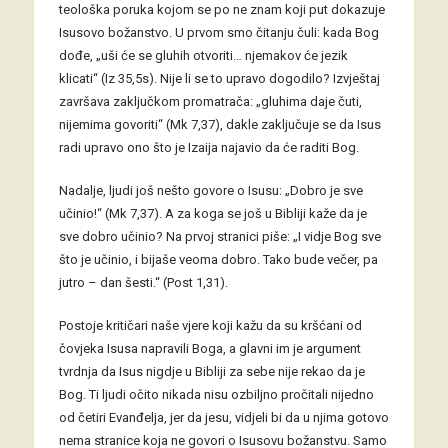
teološka poruka kojom se po ne znam koji put dokazuje
Isusovo božanstvo. U prvom smo čitanju čuli: kada Bog
dođe, „uši će se gluhih otvoriti… njemakov će jezik
klicati“ (Iz 35,5s). Nije li se to upravo dogodilo? Izvještaj
završava zaključkom promatrača: „gluhima daje čuti,
nijemima govoriti“ (Mk 7,37), dakle zaključuje se da Isus
radi upravo ono što je Izaija najavio da će raditi Bog.
Nadalje, ljudi još nešto govore o Isusu: „Dobro je sve
učinio!“ (Mk 7,37). A za koga se još u Bibliji kaže da je
sve dobro učinio? Na prvoj stranici piše: „I vidje Bog sve
što je učinio, i bijaše veoma dobro. Tako bude večer, pa
jutro – dan šesti.“ (Post 1,31).
Postoje kritičari naše vjere koji kažu da su kršćani od
čovjeka Isusa napravili Boga, a glavni im je argument
tvrdnja da Isus nigdje u Bibliji za sebe nije rekao da je
Bog. Ti ljudi očito nikada nisu ozbiljno pročitali nijedno
od četiri Evanđelja, jer da jesu, vidjeli bi da u njima gotovo
nema stranice koja ne govori o Isusovu božanstvu. Samo