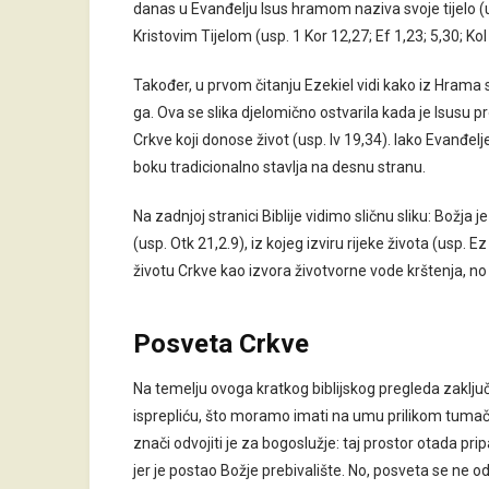
danas u Evanđelju Isus hramom naziva svoje tijelo (u
Kristovim Tijelom (usp. 1 Kor 12,27; Ef 1,23; 5,30; Kol
Također, u prvom čitanju Ezekiel vidi kako iz Hrama 
ga. Ova se slika djelomično ostvarila kada je Isusu 
Crkve koji donose život (usp. Iv 19,34). Iako Evanđel
boku tradicionalno stavlja na desnu stranu.
Na zadnjoj stranici Biblije vidimo sličnu sliku: Bož
(usp. Otk 21,2.9), iz kojeg izviru rijeke života (usp. 
životu Crkve kao izvora životvorne vode krštenja, no 
Posveta Crkve
Na temelju ovoga kratkog biblijskog pregleda zaklju
isprepliću, što moramo imati na umu prilikom tumač
znači odvojiti je za bogoslužje: taj prostor otada pr
jer je postao Božje prebivalište. No, posveta se ne