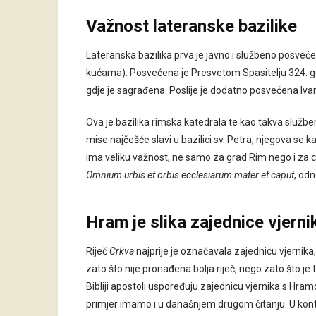
Važnost lateranske bazilike
Lateranska bazilika prva je javno i službeno posveć
kućama). Posvećena je Presvetom Spasitelju 324. god
gdje je sagrađena. Poslije je dodatno posvećena Ivanu
Ova je bazilika rimska katedrala te kao takva službe
mise najčešće slavi u bazilici sv. Petra, njegova se k
ima veliku važnost, ne samo za grad Rim nego i za cije
Omnium urbis et orbis ecclesiarum mater et caput
, odn
Hram je slika zajednice vjerni
Riječ
Crkva
najprije je označavala zajednicu vjernika
zato što nije pronađena bolja riječ, nego zato što j
Bibliji apostoli uspoređuju zajednicu vjernika s Hram
primjer imamo i u današnjem drugom čitanju. U kont