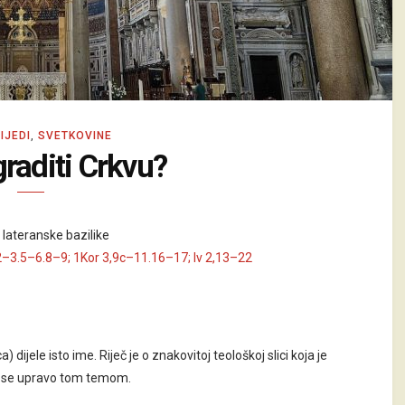
IJEDI
,
SVETKOVINE
raditi Crkvu?
lateranske bazilike
2–3.5–6.8–9; 1Kor 3,9c–11.16–17; Iv 2,13–22
 dijele isto ime. Riječ je o znakovitoj teološkoj slici koja je
e se upravo tom temom.