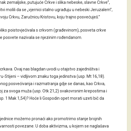
znak zemaljske, putujuće Crkve i slika nebeske, slavne Crkve”,
itvi molili da se „vjernici stalno ugrađuju u nebeski Jeruzalem”,
voju Crkvu, Zaručnicu Kristovu, koju trajno posvećuješ.”
oliko poistovjećivala s crkvom (građevinom), posveta crkve
ice posvete nazivala se njezinim rođendanom.
crkava. Ovaj nas blagdan uvodi u otajstvo zajedništva i
u-Stijeni – vidljivom znaku toga jedinstva (usp. Mt 16,18).
og posvećivanja i razmatranja gdje se danas, kao Crkva,
enoj za svoga muža (usp. Otk 21,2) svakovrsnim krepostima i
usp. 1 Mak 1,54)? Hoće li Gospodin opet morati uzeti bič da
ajednice možemo pronaći ako promotrimo stanje brojnih
 stvarnosti povezane. U doba aktivizma, u kojem se naglašava