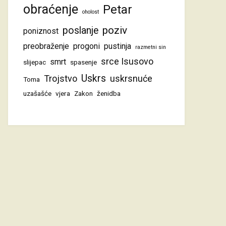
obraćenje
Petar
oholost
poziv
poslanje
poniznost
preobraženje
progoni
pustinja
razmetni sin
srce Isusovo
smrt
slijepac
spasenje
Uskrs
Trojstvo
uskrsnuće
Toma
uzašašće
vjera
Zakon
ženidba