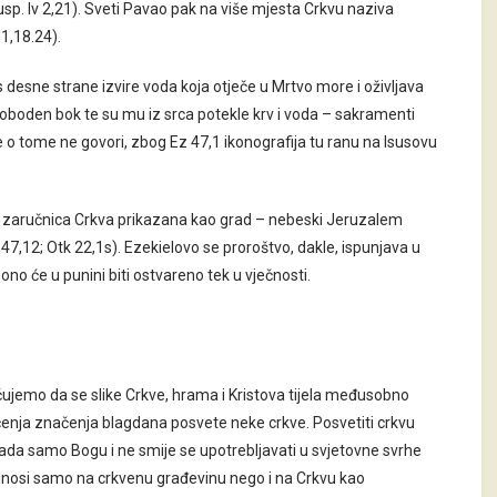
sp. Iv 2,21). Sveti Pavao pak na više mjesta Crkvu naziva
 1,18.24).
s desne strane izvire voda koja otječe u Mrtvo more i oživljava
proboden bok te su mu iz srca potekle krv i voda – sakramenti
je o tome ne govori, zbog Ez 47,1 ikonografija tu ranu na Isusovu
ja je zaručnica Crkva prikazana kao grad – nebeski Jeruzalem
Ez 47,12; Otk 22,1s). Ezekielovo se proroštvo, dakle, ispunjava u
ono će u punini biti ostvareno tek u vječnosti.
čujemo da se slike Crkve, hrama i Kristova tijela međusobno
enja značenja blagdana posvete neke crkve. Posvetiti crkvu
ipada samo Bogu i ne smije se upotrebljavati u svjetovne svrhe
 odnosi samo na crkvenu građevinu nego i na Crkvu kao