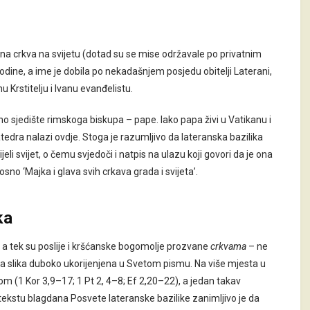
ena crkva na svijetu (dotad su se mise održavale po privatnim
ine, a ime je dobila po nekadašnjem posjedu obitelji Laterani,
 Krstitelju i Ivanu evanđelistu.
no sjedište rimskoga biskupa – pape. Iako papa živi u Vatikanu i
atedra nalazi ovdje. Stoga je razumljivo da lateranska bazilika
li svijet, o čemu svjedoči i natpis na ulazu koji govori da je ona
osno ‘Majka i glava svih crkava grada i svijeta’.
ka
, a tek su poslije i kršćanske bogomolje prozvane
crkvama
– ne
e ta slika duboko ukorijenjena u Svetom pismu. Na više mjesta u
om (1 Kor 3,9–17; 1 Pt 2, 4–8; Ef 2,20–22), a jedan takav
ekstu blagdana Posvete lateranske bazilike zanimljivo je da