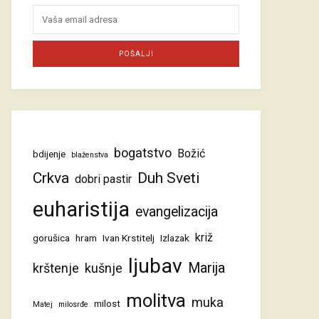
bogatstvo
Božić
bdijenje
blaženstva
Crkva
Duh Sveti
dobri pastir
euharistija
evangelizacija
križ
gorušica
hram
Ivan Krstitelj
Izlazak
ljubav
Marija
krštenje
kušnje
molitva
muka
milost
Matej
milosrđe