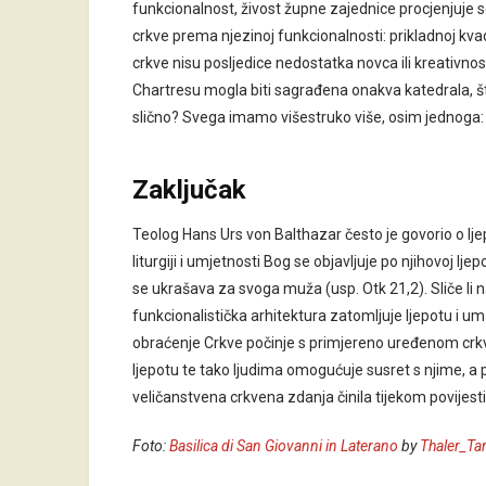
funkcionalnost, živost župne zajednice procjenjuje s
crkve prema njezinoj funkcionalnosti: prikladnoj kva
crkve nisu posljedice nedostatka novca ili kreativnost
Chartresu mogla biti sagrađena onakva katedrala, št
slično? Svega imamo višestruko više, osim jednoga
Zaključak
Teolog Hans Urs von Balthazar često je govorio o ljepo
liturgiji i umjetnosti Bog se objavljuje po njihovoj lje
se ukrašava za svoga muža (usp. Otk 21,2). Sliče l
funkcionalistička arhitektura zatomljuje ljepotu i 
obraćenje Crkve počinje s primjereno uređenom cr
ljepotu te tako ljudima omogućuje susret s njime, a po
veličanstvena crkvena zdanja činila tijekom povijest
Foto:
Basilica di San Giovanni in Laterano
by
Thaler_T