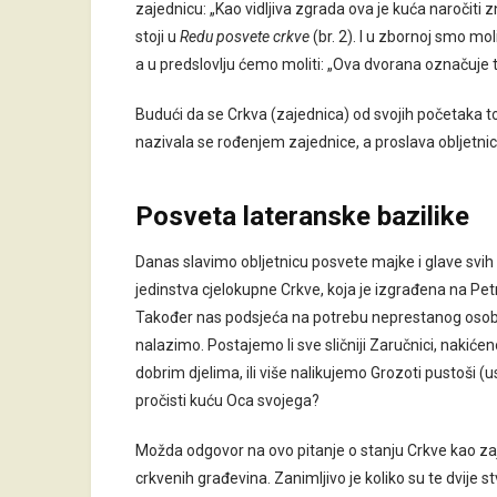
zajednicu: „Kao vidljiva zgrada ova je kuća naročiti 
stoji u
Redu posvete crkve
(br. 2). I u zbornoj smo mol
a u predslovlju ćemo moliti: „Ova dvorana označuje t
Budući da se Crkva (zajednica) od svojih početaka t
nazivala se rođenjem zajednice, a proslava obljetn
Posveta lateranske bazilike
Danas slavimo obljetnicu posvete majke i glave svih 
jedinstva cjelokupne Crkve, koja je izgrađena na Petr
Također nas podsjeća na potrebu neprestanog osobn
nalazimo. Postajemo li sve sličniji Zaručnici, nakić
dobrim djelima, ili više nalikujemo Grozoti pustoši (
pročisti kuću Oca svojega?
Možda odgovor na ovo pitanje o stanju Crkve kao z
crkvenih građevina. Zanimljivo je koliko su te dvije