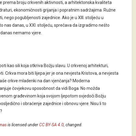
e prema broju crkvenih aktivnosti, a arhitektonska kvaliteta
draturi, ekonomičnosti grijanja i popratnim sadržajima. Ružne
i, nego pogubljenosti zajednice. Ako je u XIII. stoljeću u
o nas danas, u XXI. stoljeću, sprečava da izgradimo nešto
: danas nemamo vjere.
ti kao sili koja otkriva Božju slavu. U crkvenoj arhitekturi,
poti. Crkva mora biti lijepa jer je ona nevjesta Kristova, a nevjesta
i naše crkve mladenki na dan vjenčanja? Moderna
umanjuje čovjekovu sposobnost da vidi Boga. No možda
kvenom građevinom koja svojom ljepotom svjedoči Božju
sljedično i obraćenje zajednice i obnovu vjere. Nisu li to
i?
amas
is licensed under
CC BY-SA 4.0
, changed.