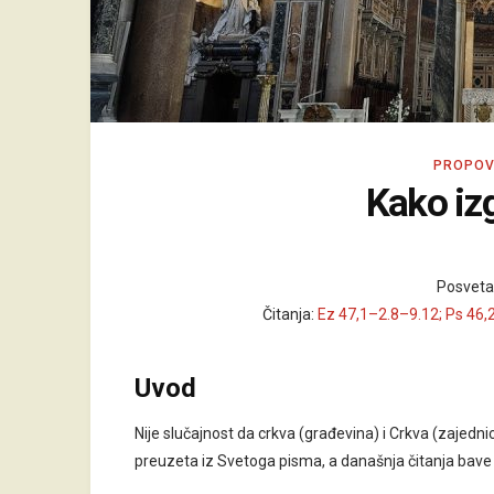
PROPOV
Kako izg
Posveta 
Čitanja:
Ez 47,1–2.8–9.12; Ps 46,
Uvod
Nije slučajnost da crkva (građevina) i Crkva (zajednica)
preuzeta iz Svetoga pisma, a današnja čitanja bav