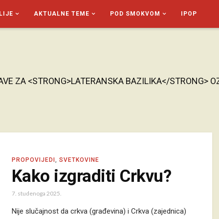
LIJE
AKTUALNE TEME
POD SMOKVOM
IPOP
AVE ZA <STRONG>LATERANSKA BAZILIKA</STRONG> 
PROPOVIJEDI
,
SVETKOVINE
Kako izgraditi Crkvu?
7. studenoga 2025.
Nije slučajnost da crkva (građevina) i Crkva (zajednica)