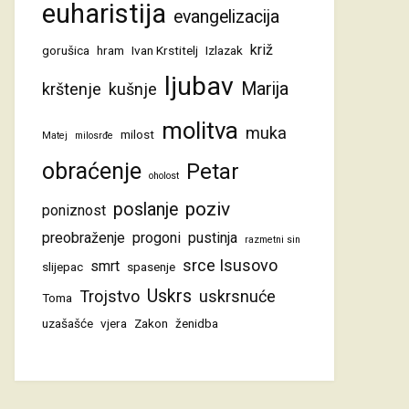
euharistija
evangelizacija
križ
gorušica
hram
Ivan Krstitelj
Izlazak
ljubav
Marija
krštenje
kušnje
molitva
muka
milost
Matej
milosrđe
obraćenje
Petar
oholost
poziv
poslanje
poniznost
preobraženje
progoni
pustinja
razmetni sin
srce Isusovo
smrt
slijepac
spasenje
Uskrs
Trojstvo
uskrsnuće
Toma
uzašašće
vjera
Zakon
ženidba