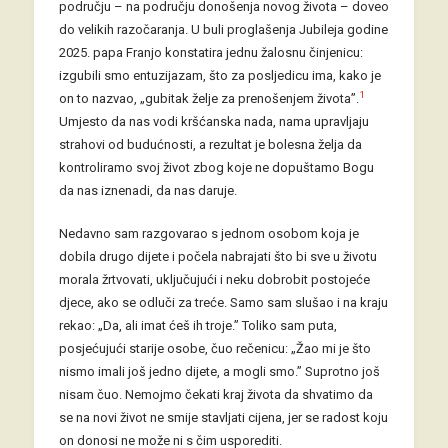
području – na području donošenja novog života – doveo
do velikih razočaranja. U buli proglašenja Jubileja godine
2025. papa Franjo konstatira jednu žalosnu činjenicu:
izgubili smo entuzijazam, što za posljedicu ima, kako je
1
on to nazvao, „gubitak želje za prenošenjem života”.
Umjesto da nas vodi kršćanska nada, nama upravljaju
strahovi od budućnosti, a rezultat je bolesna želja da
kontroliramo svoj život zbog koje ne dopuštamo Bogu
da nas iznenadi, da nas daruje.
Nedavno sam razgovarao s jednom osobom koja je
dobila drugo dijete i počela nabrajati što bi sve u životu
morala žrtvovati, uključujući i neku dobrobit postojeće
djece, ako se odluči za treće. Samo sam slušao i na kraju
rekao: „Da, ali imat ćeš ih troje.” Toliko sam puta,
posjećujući starije osobe, čuo rečenicu: „Žao mi je što
nismo imali još jedno dijete, a mogli smo.” Suprotno još
nisam čuo. Nemojmo čekati kraj života da shvatimo da
se na novi život ne smije stavljati cijena, jer se radost koju
on donosi ne može ni s čim usporediti.