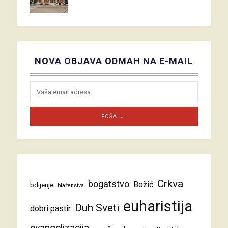
NOVA OBJAVA ODMAH NA E-MAIL
Crkva
bogatstvo
Božić
bdijenje
blaženstva
euharistija
Duh Sveti
dobri pastir