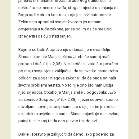
jamstva ni mehanizme zaštite ako Bog odluči učiniti
nešto što se meni ne sviđa, stoga umjesto oslanjanja na
Boga radije biram kontrolu, koja je u srži autonomije.
Želim sam upravljati svojim životom jer nemam
povjerenja u tuđe zakone, jer se bojim da će me Bog
iznevjeriti i da ću ostati ranjen.
Bojimo se boli. A upravo nju u današnjem evanđelju
Šimun najavljuje Mariji riječima „i tebi će samoj mač
probosti dušu” (Lk 2,35). Neki kršćani, zato što površno
poznaju svoju vjeru, zaključuju da se svatko samo treba
odlučiti za Boga i njegove zakone i da će onda svi naši
životni problemi nestati. No to nije ono što nam Božja
riječ svjedoči. Otkako je Marija anđelu odgovorila: „Evo
službenice Gospodnje” (Lk 2,38), njezin se život ispunio
nevoljama: prvo je Josip sumnjao u nju, zatim je rodila u
neljudskim uvjetima, a sada i Šimun najavljuje da njezinoj
patnji tu nije kraj te da ono glavno tek dolazi.
Dakle, ispravno je zaključiti da ćemo, ako pođemo za