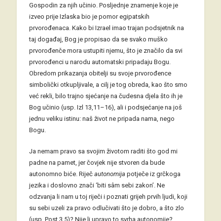
Gospodin za njih učinio. Posljednje znamenje koje je
izveo prije Izlaska bio je pomor egipatskih
prvorođenaca. Kako bi Izrael imao trajan podsjetnik na
taj događaj, Bog je propisao da se svako muško
prvorođenče mora ustupiti njemu, što je značilo da svi
prvorođenci u narodu automatski pripadaju Bogu.
Obredom prikazanja obitelji su svoje prvorođence
simbolički otkupljivale, a cilj je tog obreda, kao što smo
već rekli, bilo trajno sjećanje na čudesna djela što ih je
Bog učinio (usp. Izl 13,11–16), ali i podsjećanje na još
jednu veliku istinu: naš život ne pripada nama, nego
Bogu.
Ja nemam pravo sa svojim životom raditi što god mi
padne na pamet, jer čovjek nije stvoren da bude
autonomno biće. Riječ
autonomija
potječe iz grčkoga
jezika i doslovno znači ‘biti sâm sebi zakon’. Ne
odzvanja li nam u toj riječi i poznati grijeh prvih ljudi, koji
su sebi uzeli za pravo odlučivati što je dobro, a što zlo
(usp. Post 3,5)? Nije li upravo to svrha autonomije?