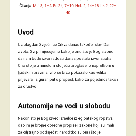
Čitanja:
Mal 3, 1–4; Ps 24, 7–10; Heb 2, 14–18; Lk 2, 22–
40
Uvod
Uz blagdan Svijećnice Crkva danas također slavi Dan
života. Svi primjećujemo kako je ono što je Bog stvorio
da nam bude izvor radosti danas postalo izvor straha.
Ono što je u minulom stoljeću proglašeno napretkom u
ljudskim pravima, vrlo se brzo pokazalo kao velika
prijevara i siguran put u propast, kako za pojedinca tako i
za društvo.
Autonomija ne vodi u slobodu
Nakon što je Bog izveo Izraelce iz egipatskog ropstva,
dao im je brojne obredne propise i zakone koji su imali
za cilj trajno podsjećati narod tko su oni i što je