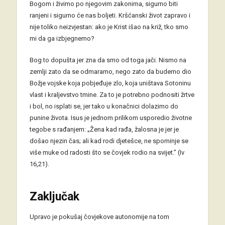
Bogom i živimo po njegovim zakonima, sigurno biti
ranjeni i sigurno će nas boljeti. Kršćanski život zapravo i
nije toliko neizvjestan: ako je Krist išao na križ, tko smo
mi da ga izbjegnemo?
Bog to dopušta jer zna da smo od toga jači. Nismo na
zemlji zato da se odmaramo, nego zato da budemo dio
Božje vojske koja pobjeđuje zlo, koja uništava Sotoninu
vlast i kraljevstvo tmine. Za to je potrebno podnositi žrtve
i bol, no isplati se, jer tako u konačnici dolazimo do
punine života. Isus je jednom prilikom usporedio životne
tegobe s rađanjem: „Žena kad rađa, žalosna je jer je
došao njezin čas; ali kad rodi djetešce, ne spominje se
više muke od radosti što se čovjek rodio na svijet.” (Iv
16,21).
Zaključak
Upravo je pokušaj čovjekove autonomije na tom