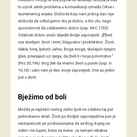
to uzrok silnih problema u komunikaciji između Crkve i
suvremenog svijeta. Sloboda koju nam je Bog dao nije
sloboda da odlučujemo što je dobro, a što zlo, nego
sposobnost da odaberemo dobro (usp. KKC 1733).
Odabrati dobro znači slijediti Božje zapovijedi: „[P]red
vas stavljam: život i smrt, blagoslov i prokletstvo. Život,
dakle, biraj, ljubeći Jahvu, Boga svoga, slušajući njegov
glas, prianjajući uz njega, da živiš ti i tvoje potomstvo.”
(Pnz 30,19s). Bog želi da imamo život u punini (usp. Iv
10,10) i zato nam je dao svoje zapovijedi. One su jedini
put u život.
Bježimo od boli
Možda je najčešći razlog zašto ljudi ne odabiru taj put
jednostavno strah. Život po Božjim zapovijedima pun je
neizvjesnosti jer podrazumijeva da se Bog, kojeg ne
vidim i ne čujem, brine za mene. Ja nemam nikakva