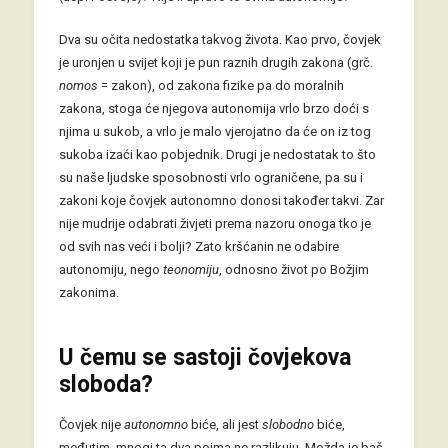
Dva su očita nedostatka takvog života. Kao prvo, čovjek
je uronjen u svijet koji je pun raznih drugih zakona (grč.
nomos
= zakon), od zakona fizike pa do moralnih
zakona, stoga će njegova autonomija vrlo brzo doći s
njima u sukob, a vrlo je malo vjerojatno da će on iz tog
sukoba izaći kao pobjednik. Drugi je nedostatak to što
su naše ljudske sposobnosti vrlo ograničene, pa su i
zakoni koje čovjek autonomno donosi također takvi. Zar
nije mudrije odabrati živjeti prema nazoru onoga tko je
od svih nas veći i bolji? Zato kršćanin ne odabire
autonomiju, nego
teonomiju
, odnosno život po Božjim
zakonima.
U čemu se sastoji čovjekova
sloboda?
Čovjek nije
autonomno
biće, ali jest
slobodno
biće,
međutim, mnogi ta dva pojma ne razlikuju. Možda je baš