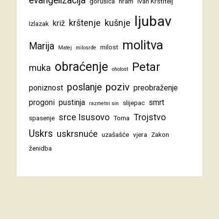
evangelizacija
gorušica
hram
Ivan Krstitelj
ljubav
krštenje
kušnje
križ
Izlazak
molitva
Marija
milost
Matej
milosrđe
obraćenje
Petar
muka
oholost
poziv
poslanje
poniznost
preobraženje
progoni
pustinja
smrt
slijepac
razmetni sin
srce Isusovo
Trojstvo
spasenje
Toma
Uskrs
uskrsnuće
uzašašće
vjera
Zakon
ženidba