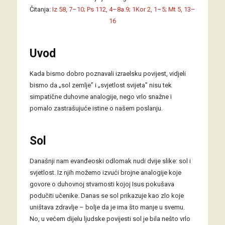
Čitanja:
Iz 58, 7–10; Ps 112, 4–8a.9; 1Kor 2, 1–5; Mt 5, 13–
16
Uvod
Kada bismo dobro poznavali izraelsku povijest, vidjeli
bismo da „sol zemlje” i „svjetlost svijeta” nisu tek
simpatične duhovne analogije, nego vrlo snažne i
pomalo zastrašujuće istine o našem poslanju.
Sol
Današnji nam evanđeoski odlomak nudi dvije slike: sol i
svjetlost. Iz njih možemo izvući brojne analogije koje
govore o duhovnoj stvarnosti kojoj Isus pokušava
podučiti učenike. Danas se sol prikazuje kao zlo koje
uništava zdravlje – bolje da je ima što manje u svemu.
No, u većem dijelu ljudske povijesti sol je bila nešto vrlo