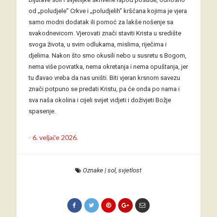
od „poludjele” Crkve i „poludjelih” kršćana kojima je vjera
samo modni dodatak ili pomoć za lakše nošenje sa
svakodnevicom. Vjerovati znači staviti Krista u središte
svoga života, u svim odlukama, mislima, riječima i
djelima. Nakon što smo okusili nebo u susretu s Bogom,
nema više povratka, nema okretanja i nema opuštanja, jer
tu đavao vreba da nas uništi. Biti vjeran krsnom savezu
znači potpuno se predati Kristu, pa će onda po nama i
sva naša okolina i cijeli svijet vidjeti i doživjeti Božje
spasenje.
-
6. veljače 2026.
Oznake
|
sol
,
svjetlost