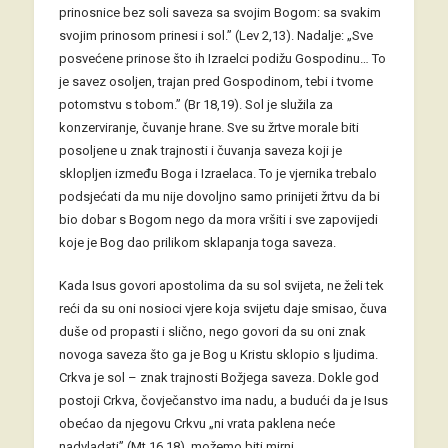
prinosnice bez soli saveza sa svojim Bogom: sa svakim
svojim prinosom prinesi i sol.” (Lev 2,13). Nadalje: „Sve
posvećene prinose što ih Izraelci podižu Gospodinu… To
je savez osoljen, trajan pred Gospodinom, tebi i tvome
potomstvu s tobom.” (Br 18,19). Sol je služila za
konzerviranje, čuvanje hrane. Sve su žrtve morale biti
posoljene u znak trajnosti i čuvanja saveza koji je
sklopljen između Boga i Izraelaca. To je vjernika trebalo
podsjećati da mu nije dovoljno samo prinijeti žrtvu da bi
bio dobar s Bogom nego da mora vršiti i sve zapovijedi
koje je Bog dao prilikom sklapanja toga saveza.
Kada Isus govori apostolima da su sol svijeta, ne želi tek
reći da su oni nosioci vjere koja svijetu daje smisao, čuva
duše od propasti i slično, nego govori da su oni znak
novoga saveza što ga je Bog u Kristu sklopio s ljudima.
Crkva je sol – znak trajnosti Božjega saveza. Dokle god
postoji Crkva, čovječanstvo ima nadu, a budući da je Isus
obećao da njegovu Crkvu „ni vrata paklena neće
nadvladati” (Mt 16,18), možemo biti mirni.