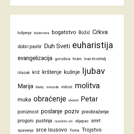
Crkva
bogatstvo
Božić
bdijenje
blaženstva
euharistija
Duh Sveti
dobri pastir
evangelizacija
gorušica
hram
Ivan Krstitelj
ljubav
krštenje
kušnje
križ
Izlazak
molitva
Marija
milost
Matej
milosrđe
obraćenje
Petar
muka
oholost
poziv
poslanje
poniznost
preobraženje
progoni
pustinja
smrt
slijepac
razmetni sin
srce Isusovo
Trojstvo
spasenje
Toma