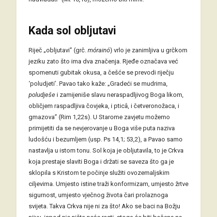
Kada sol obljutavi
Riječ „obljutavi” (grč.
mórainó
) vrlo je zanimljiva u grčkom
jeziku zato što ima dva značenja. Rjeđe označava već
spomenuti gubitak okusa, a češće se prevodi riječju
‘poludjeti’. Pavao tako kaže: „Gradeći se mudrima,
poludješe
i zamijeniše slavu neraspadljivog Boga likom,
obličjem raspadljiva čovjeka, i pticâ, i četveronožaca, i
gmazova” (Rim 1,22s). U Starome zavjetu možemo
primijetiti da se nevjerovanje u Boga više puta naziva
ludošću i bezumljem (usp. Ps 14,1; 53,2), a Pavao samo
nastavlja u istom tonu. Sol koja je obljutavila, to je Crkva
koja prestaje slaviti Boga i držati se saveza što ga je
sklopila s Kristom te počinje služiti ovozemaljskim
ciljevima. Umjesto istine traži konformizam, umjesto žrtve
sigurnost, umjesto vječnog života čari prolaznoga
svijeta. Takva Crkva nije ni za što! Ako se baci na Božju