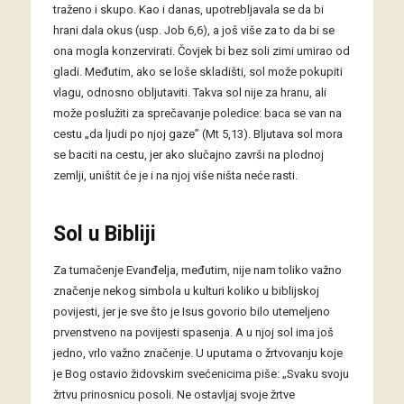
traženo i skupo. Kao i danas, upotrebljavala se da bi
hrani dala okus (usp. Job 6,6), a još više za to da bi se
ona mogla konzervirati. Čovjek bi bez soli zimi umirao od
gladi. Međutim, ako se loše skladišti, sol može pokupiti
vlagu, odnosno obljutaviti. Takva sol nije za hranu, ali
može poslužiti za sprečavanje poledice: baca se van na
cestu „da ljudi po njoj gaze” (Mt 5,13). Bljutava sol mora
se baciti na cestu, jer ako slučajno završi na plodnoj
zemlji, uništit će je i na njoj više ništa neće rasti.
Sol u Bibliji
Za tumačenje Evanđelja, međutim, nije nam toliko važno
značenje nekog simbola u kulturi koliko u biblijskoj
povijesti, jer je sve što je Isus govorio bilo utemeljeno
prvenstveno na povijesti spasenja. A u njoj sol ima još
jedno, vrlo važno značenje. U uputama o žrtvovanju koje
je Bog ostavio židovskim svećenicima piše: „Svaku svoju
žrtvu prinosnicu posoli. Ne ostavljaj svoje žrtve