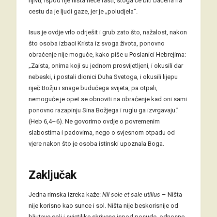
njivu, ispod nje ništa neće rasti, stoga će biti bačena na
cestu da je ljudi gaze, jer je „poludjela”.
Isus je ovdje vrlo odrješit i grub zato što, nažalost, nakon
što osoba izbaci Krista iz svoga života, ponovno
obraćenje nije moguće, kako piše u Poslanici Hebrejima:
„Zaista, onima koji su jednom prosvijetljeni, i okusili dar
nebeski, i postali dionici Duha Svetoga, i okusili lijepu
riječ Božju i snage budućega svijeta, pa otpali,
nemoguće je opet se obnoviti na obraćenje kad oni sami
ponovno razapinju Sina Božjega i ruglu ga izvrgavaju.”
(Heb 6,4–6). Ne govorimo ovdje o povremenim
slabostima i padovima, nego o svjesnom otpadu od
vjere nakon što je osoba istinski upoznala Boga.
Zaključak
Jedna rimska izreka kaže:
Nil sole et sale utilius
– Ništa
nije korisno kao sunce i sol. Ništa nije beskorisnije od
bljutave soli i svjetiljke skrivene ispod posude, odnosno