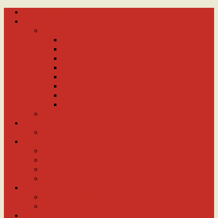
Naslovnica
Propovijedi
Liturgijsko vrijeme
Godina A
Godina B
Godina C
Došašće
Božićno vrijeme
Korizma
Uskrsno vrijeme
Svetkovine
Kazalo po čitanjima
Tumačenje Biblije
Petoknjižje
Aktualne teme
Emisija „Pod križem”
Crkva i svijet
Liturgija
Moralna pitanja
Pod smokvom
Komentar evanđelja
Specijal
iPop