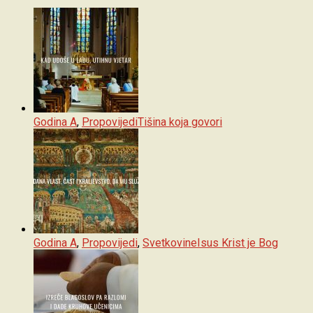
Godina A
,
Propovijedi
Tišina koja govori
Godina A
,
Propovijedi
,
Svetkovine
Isus Krist je Bog