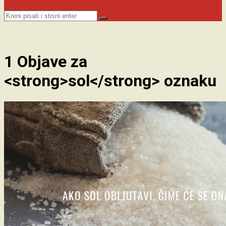
sagud.xyz
1 Objave za
<strong>sol</strong> oznaku