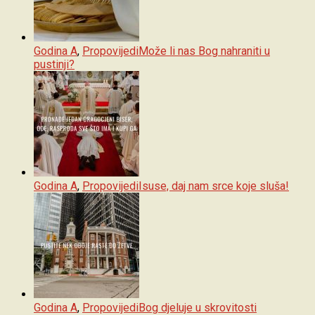
Godina A
,
Propovijedi
Može li nas Bog nahraniti u
pustinji?
Godina A
,
Propovijedi
Isuse, daj nam srce koje sluša!
Godina A
,
Propovijedi
Bog djeluje u skrovitosti