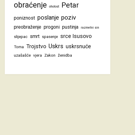
obraćenje
Petar
oholost
poziv
poslanje
poniznost
preobraženje
progoni
pustinja
razmetni sin
srce Isusovo
smrt
slijepac
spasenje
Uskrs
Trojstvo
uskrsnuće
Toma
uzašašće
vjera
Zakon
ženidba