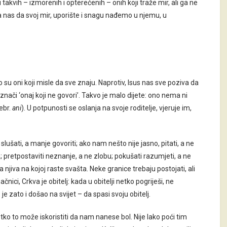
i takvih – izmorenih i opterećenih – onih koji traže mir, ali ga ne
va nas da svoj mir, uporište i snagu nađemo u njemu, u
o su oni koji misle da sve znaju. Naprotiv, Isus nas sve poziva da
nači ‘onaj koji ne govori’. Takvo je malo dijete: ono nema ni
ebr.
ani
). U potpunosti se oslanja na svoje roditelje, vjeruje im,
lušati, a manje govoriti; ako nam nešto nije jasno, pitati, a ne
; pretpostaviti neznanje, a ne zlobu; pokušati razumjeti, a ne
 njiva na kojoj raste svašta. Neke granice trebaju postojati, ali
ici, Crkva je obitelj: kada u obitelji netko pogriješi, ne
 zato i došao na svijet – da spasi svoju obitelj.
netko to može iskoristiti da nam nanese bol. Nije lako poći tim