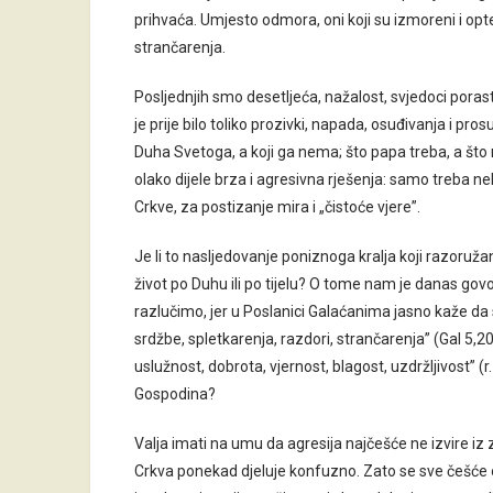
prihvaća. Umjesto odmora, oni koji su izmoreni i opte
strančarenja.
Posljednjih smo desetljeća, nažalost, svjedoci por
je prije bilo toliko prozivki, napada, osuđivanja i pros
Duha Svetoga, a koji ga nema; što papa treba, a što n
olako dijele brza i agresivna rješenja: samo treba ne
Crkve, za postizanje mira i „čistoće vjere”.
Je li to nasljedovanje poniznoga kralja koji razoružan j
život po Duhu ili po tijelu? O tome nam je danas gov
razlučimo, jer u Poslanici Galaćanima jasno kaže da su
srdžbe, spletkarenja, razdori, strančarenja” (Gal 5,20
uslužnost, dobrota, vjernost, blagost, uzdržljivost” 
Gospodina?
Valja imati na umu da agresija najčešće ne izvire iz z
Crkva ponekad djeluje konfuzno. Zato se sve češće o