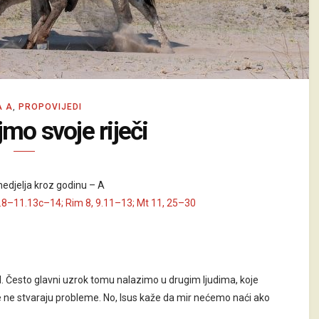
A A
,
PROPOVIJEDI
mo svoje riječi
edjelja kroz godinu – A
2.8–11.13c–14; Rim 8, 9.11–13; Mt 11, 25–30
l. Često glavni uzrok tomu nalazimo u drugim ljudima, koje
e ne stvaraju probleme. No, Isus kaže da mir nećemo naći ako