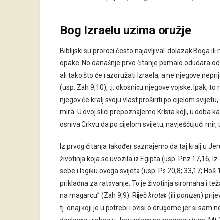
Bog Izraelu uzima oružje
Biblijski su proroci često najavljivali dolazak Boga i
opake. No današnje prvo čitanje pomalo odudara od tog
ali tako što će razoružati Izraela, a ne njegove neprija
(usp. Zah 9,10), tj. okosnicu njegove vojske. Ipak, t
njegov će kralj svoju vlast proširiti po cijelom svije
mira. U ovoj slici prepoznajemo Krista koji, u doba
osniva Crkvu da po cijelom svijetu, navješćujući mir
Iz prvog čitanja također saznajemo da taj kralj u Je
životinja koja se uvozila iz Egipta (usp. Pnz 17,16; I
sebe i logiku ovoga svijeta (usp. Ps 20,8; 33,17; Hoš 
prikladna za ratovanje. To je životinja siromaha i teža
na magarcu” (Zah 9,9). Riječ
krotak
(ili
ponizan
) prije
tj. onaj koji je u potrebi i ovisi o drugome jer si sam