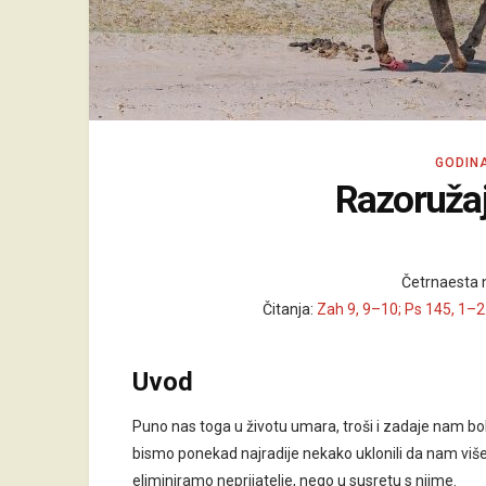
GODIN
Razoružaj
Četrnaesta n
Čitanja:
Zah 9, 9–10; Ps 145, 1–
Uvod
Puno nas toga u životu umara, troši i zadaje nam bo
bismo ponekad najradije nekako uklonili da nam viš
eliminiramo neprijatelje, nego u susretu s njime.