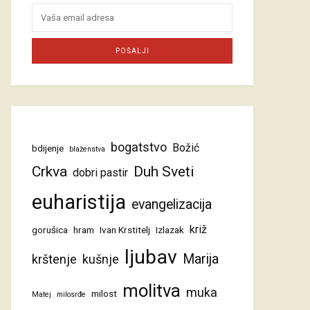
bogatstvo
Božić
bdijenje
blaženstva
Crkva
Duh Sveti
dobri pastir
euharistija
evangelizacija
križ
gorušica
hram
Ivan Krstitelj
Izlazak
ljubav
Marija
krštenje
kušnje
molitva
muka
milost
Matej
milosrđe