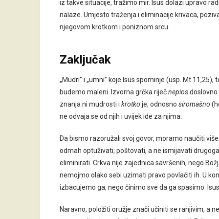
iz takve situacije, tražimo mir. Isus dolazi upravo rad
nalaze. Umjesto traženja i eliminacije krivaca, pozi
njegovom krotkom i poniznom srcu.
Zaključak
„Mudri” i „umni” koje Isus spominje (usp. Mt 11,25), t
budemo maleni. Izvorna grčka riječ
nepios
doslovno z
znanja ni mudrosti i
krotko
je, odnosno
siromašno
(h
ne odvaja se od njih i uvijek ide za njima.
Da bismo razoružali svoj govor, moramo naučiti više s
odmah optuživati; poštovati, a ne ismijavati drugoga
eliminirati. Crkva nije zajednica savršenih, nego Božja
nemojmo olako sebi uzimati pravo povlačiti ih. U konačn
izbacujemo ga, nego činimo sve da ga spasimo. Isus je
Naravno, položiti oružje znači učiniti se ranjivim, a 