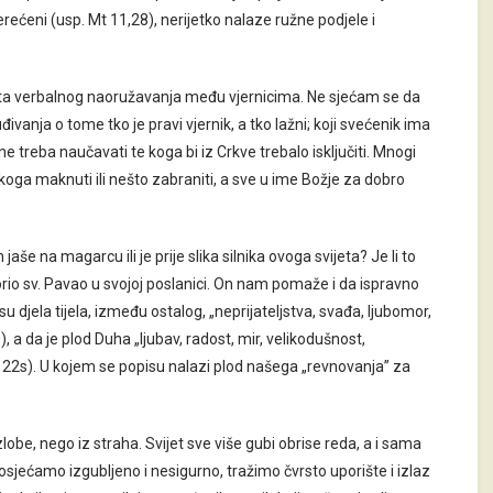
rećeni (usp. Mt 11,28), nerijetko nalaze ružne podjele i
asta verbalnog naoružavanja među vjernicima. Ne sjećam se da
uđivanja o tome tko je pravi vjernik, a tko lažni; koji svećenik ima
e treba naučavati te koga bi iz Crkve trebalo isključiti. Mnogi
koga maknuti ili nešto zabraniti, a sve u ime Božje za dobro
aše na magarcu ili je prije slika silnika ovoga svijeta? Je li to
orio sv. Pavao u svojoj poslanici. On nam pomaže i da ispravno
 djela tijela, između ostalog, „neprijateljstva, svađa, ljubomor,
), a da je plod Duha „ljubav, radost, mir, velikodušnost,
(r. 22s). U kojem se popisu nalazi plod našega „revnovanja” za
lobe, nego iz straha. Svijet sve više gubi obrise reda, a i sama
sjećamo izgubljeno i nesigurno, tražimo čvrsto uporište i izlaz