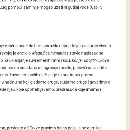
–11), ali i tako što je razapet na križu postao krajnje
uđoj pomoći: sâm nije mogao uzeti ni gutljaj vode (usp. Iv
 moći i snage da bi se porazilo neprijatelje i osigurao vlastiti
 svojoj je enciklici
Magnifica humanitas
stavio naglasak na
mo na uklanjanje suvremenih ratnih
kola
,
konja
i
ubojitih lukova
,
dnosima odustanu od agresije i prisile, počevši od vlastite
azoružavanjem naših riječi jer je to prvi korak prema
s: u načinu na koji gledamo druge, slušamo druge i govorimo o
ede riječi koje upotrebljavamo, predrasuda koje imamo i
a, prečesto od Crkve pravimo bojno polje, a ne dom koji