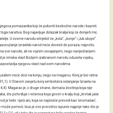
li njegova pomazanika koji će pokoriti bezbožne narode i kazniti
a narativa: Bog najavljuje dolazak kralja koji će donijeti mir,
telje. U svome narodu istrijebit će „kola”, „konje” i „luk ubojni”
o razoružanje izraelski narod neće dovesti do poraza; naprotiv,
tu, na sve narode, ali ne vojnim osvajanjem, nego naviještanjem
 kad je rimska vlast Božjem izabranom narodu oduzela vojsku,
, uspostavlja njegovu vlast nad svim narodima.
ruzalem neće doći na konju, nego na magarcu. Konj je bio ratna
z 31,1). U Starom zavjetu konj simbolizira oslanjanje Izraela na
14,4). Magarac je, s druge strane, domaća životinja koja nije
ka, što potvrđuje i rečenica koja govori o kralju koji „krotak jaše
vod je hebr. riječi
ani
, koja se najčešće prevodi kao ‘siromašan’,
 ne može pomoći. Isus je ovo proroštvo ispunio najprije tako što je