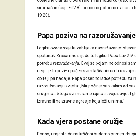
doslovno ujahao u Jeruzalem na magarcu (usp. Mt 21,1
siromašan (usp. Fil 2,8), odnosno potpuno ovisan o t
19,28).
Papa poziva na razoružavanje
Logika ovoga svijeta zahtijeva naoružavanje: stjecanje
opstanak. Kršćani ne slijede tu logiku. Papa Lav XIV. u
potrebu
razoružavanja
. Ovaj se pojam ne odnosi sa
nego je to poziv upućen svim kršćanima da u svojim o
obitelji pa nadalje. Papa posebno ističe potrebu za r
razoružavanju svijeta: „Mir počinje sa svakim od na
drugima… Stoga svi moramo ispitati svoju savjest gl
1
izravne ili neizravne agresije koja leži u njima.”
Kada vjera postane oružje
Danas, umjesto da mi kršćani budemo primjer drugim