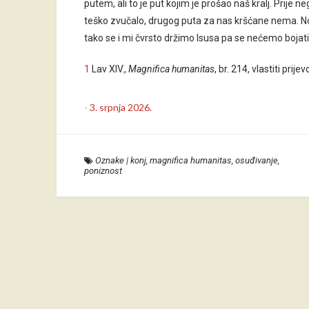
putem, ali to je put kojim je prošao naš kralj. Prije ne
teško zvučalo, drugog puta za nas kršćane nema. No, 
tako se i mi čvrsto držimo Isusa pa se nećemo bojati n
1
Lav XIV.,
Magnifica humanitas
, br. 214, vlastiti prij
-
3. srpnja 2026.
Oznake
|
konj
,
magnifica humanitas
,
osuđivanje
,
poniznost