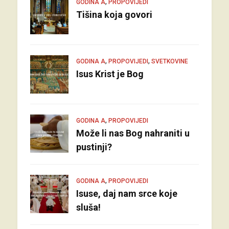
,
GODINA A
PROPOVIJEDI
Tišina koja govori
,
,
GODINA A
PROPOVIJEDI
SVETKOVINE
Isus Krist je Bog
,
GODINA A
PROPOVIJEDI
Može li nas Bog nahraniti u
pustinji?
,
GODINA A
PROPOVIJEDI
Isuse, daj nam srce koje
sluša!