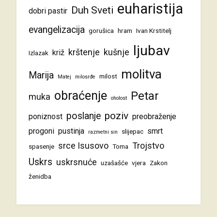
euharistija
Duh Sveti
dobri pastir
evangelizacija
gorušica
hram
Ivan Krstitelj
ljubav
krštenje
kušnje
križ
Izlazak
molitva
Marija
milost
Matej
milosrđe
obraćenje
Petar
muka
oholost
poziv
poslanje
poniznost
preobraženje
progoni
pustinja
smrt
slijepac
razmetni sin
srce Isusovo
Trojstvo
spasenje
Toma
Uskrs
uskrsnuće
uzašašće
vjera
Zakon
ženidba