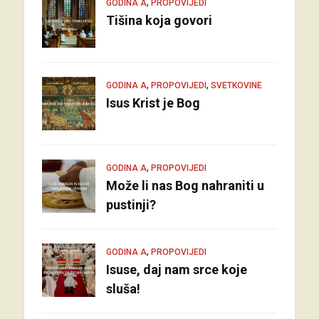
,
GODINA A
PROPOVIJEDI
Tišina koja govori
,
,
GODINA A
PROPOVIJEDI
SVETKOVINE
Isus Krist je Bog
,
GODINA A
PROPOVIJEDI
Može li nas Bog nahraniti u
pustinji?
,
GODINA A
PROPOVIJEDI
Isuse, daj nam srce koje
sluša!