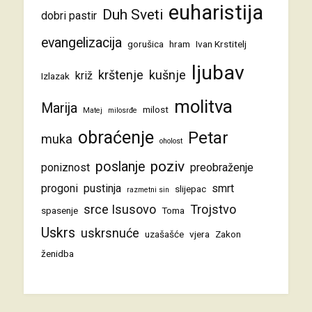
euharistija
Duh Sveti
dobri pastir
evangelizacija
gorušica
hram
Ivan Krstitelj
ljubav
krštenje
kušnje
križ
Izlazak
molitva
Marija
milost
Matej
milosrđe
obraćenje
Petar
muka
oholost
poziv
poslanje
poniznost
preobraženje
progoni
pustinja
smrt
slijepac
razmetni sin
srce Isusovo
Trojstvo
spasenje
Toma
Uskrs
uskrsnuće
uzašašće
vjera
Zakon
ženidba