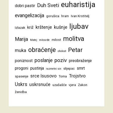
euharistija
Duh Sveti
dobri pastir
evangelizacija
gorušica
hram
Ivan Krstitelj
ljubav
krštenje
kušnje
križ
Izlazak
molitva
Marija
milost
Matej
milosrđe
obraćenje
Petar
muka
oholost
poziv
poslanje
poniznost
preobraženje
progoni
pustinja
smrt
slijepac
razmetni sin
srce Isusovo
Trojstvo
spasenje
Toma
Uskrs
uskrsnuće
uzašašće
vjera
Zakon
ženidba