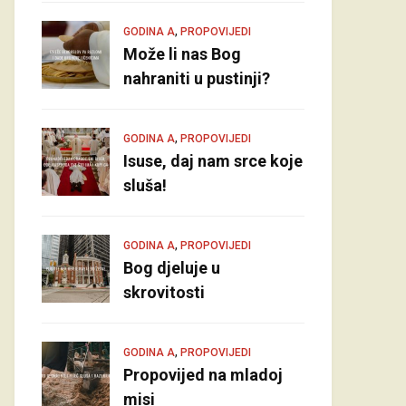
,
GODINA A
PROPOVIJEDI
Može li nas Bog
nahraniti u pustinji?
,
GODINA A
PROPOVIJEDI
Isuse, daj nam srce koje
sluša!
,
GODINA A
PROPOVIJEDI
Bog djeluje u
skrovitosti
,
GODINA A
PROPOVIJEDI
Propovijed na mladoj
misi