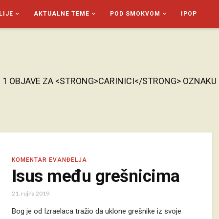
LIJE
AKTUALNE TEME
POD SMOKVOM
IPOP
1 OBJAVE ZA <STRONG>CARINICI</STRONG> OZNAKU
KOMENTAR EVANĐELJA
Isus među grešnicima
21. rujna 2019.
Bog je od Izraelaca tražio da uklone grešnike iz svoje