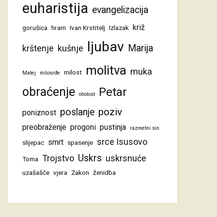
euharistija
evangelizacija
križ
gorušica
hram
Ivan Krstitelj
Izlazak
ljubav
Marija
krštenje
kušnje
molitva
muka
milost
Matej
milosrđe
obraćenje
Petar
oholost
poziv
poslanje
poniznost
preobraženje
progoni
pustinja
razmetni sin
srce Isusovo
smrt
slijepac
spasenje
Uskrs
Trojstvo
uskrsnuće
Toma
uzašašće
vjera
Zakon
ženidba