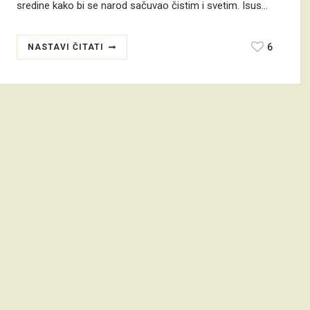
sredine kako bi se narod sačuvao čistim i svetim. Isus…
6
NASTAVI ČITATI