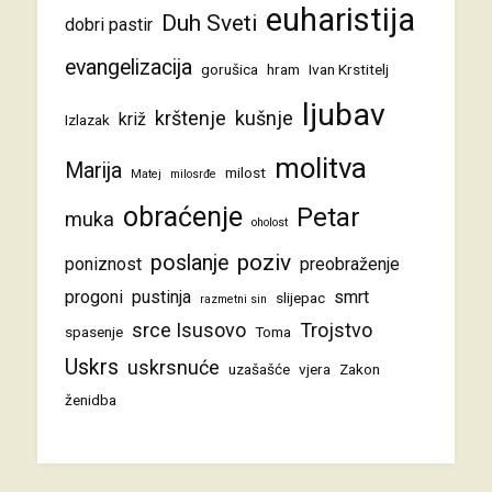
euharistija
Duh Sveti
dobri pastir
evangelizacija
gorušica
hram
Ivan Krstitelj
ljubav
krštenje
kušnje
križ
Izlazak
molitva
Marija
milost
Matej
milosrđe
obraćenje
Petar
muka
oholost
poziv
poslanje
poniznost
preobraženje
progoni
pustinja
smrt
slijepac
razmetni sin
srce Isusovo
Trojstvo
spasenje
Toma
Uskrs
uskrsnuće
uzašašće
vjera
Zakon
ženidba