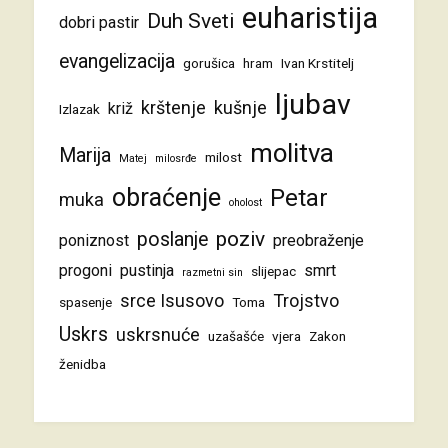
euharistija
Duh Sveti
dobri pastir
evangelizacija
gorušica
hram
Ivan Krstitelj
ljubav
krštenje
kušnje
križ
Izlazak
molitva
Marija
milost
Matej
milosrđe
obraćenje
Petar
muka
oholost
poziv
poslanje
poniznost
preobraženje
progoni
pustinja
smrt
slijepac
razmetni sin
srce Isusovo
Trojstvo
spasenje
Toma
Uskrs
uskrsnuće
uzašašće
vjera
Zakon
ženidba