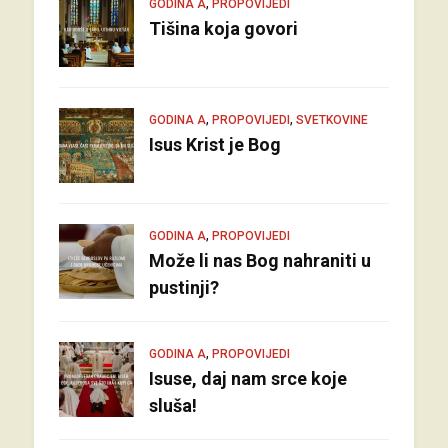
,
GODINA A
PROPOVIJEDI
Tišina koja govori
,
,
GODINA A
PROPOVIJEDI
SVETKOVINE
Isus Krist je Bog
,
GODINA A
PROPOVIJEDI
Može li nas Bog nahraniti u
pustinji?
,
GODINA A
PROPOVIJEDI
Isuse, daj nam srce koje
sluša!