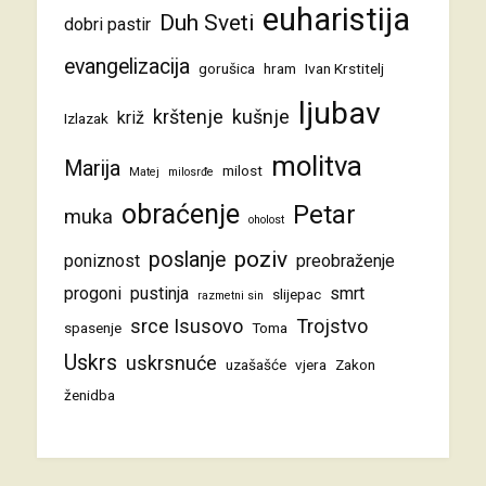
euharistija
Duh Sveti
dobri pastir
evangelizacija
gorušica
hram
Ivan Krstitelj
ljubav
krštenje
kušnje
križ
Izlazak
molitva
Marija
milost
Matej
milosrđe
obraćenje
Petar
muka
oholost
poziv
poslanje
poniznost
preobraženje
progoni
pustinja
smrt
slijepac
razmetni sin
srce Isusovo
Trojstvo
spasenje
Toma
Uskrs
uskrsnuće
uzašašće
vjera
Zakon
ženidba