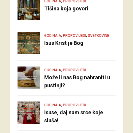
,
GODINA A
PROPOVIJEDI
Tišina koja govori
,
,
GODINA A
PROPOVIJEDI
SVETKOVINE
Isus Krist je Bog
,
GODINA A
PROPOVIJEDI
Može li nas Bog nahraniti u
pustinji?
,
GODINA A
PROPOVIJEDI
Isuse, daj nam srce koje
sluša!