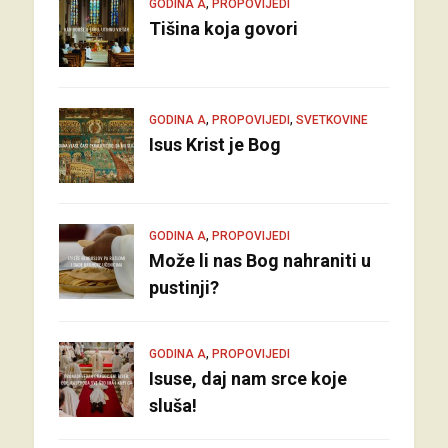
,
GODINA A
PROPOVIJEDI
Tišina koja govori
,
,
GODINA A
PROPOVIJEDI
SVETKOVINE
Isus Krist je Bog
,
GODINA A
PROPOVIJEDI
Može li nas Bog nahraniti u
pustinji?
,
GODINA A
PROPOVIJEDI
Isuse, daj nam srce koje
sluša!