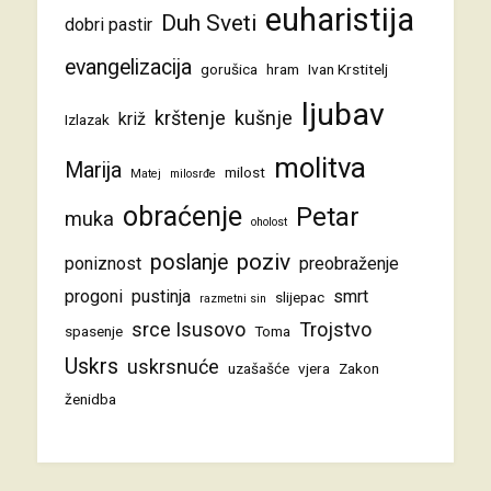
euharistija
Duh Sveti
dobri pastir
evangelizacija
gorušica
hram
Ivan Krstitelj
ljubav
krštenje
kušnje
križ
Izlazak
molitva
Marija
milost
Matej
milosrđe
obraćenje
Petar
muka
oholost
poziv
poslanje
poniznost
preobraženje
progoni
pustinja
smrt
slijepac
razmetni sin
srce Isusovo
Trojstvo
spasenje
Toma
Uskrs
uskrsnuće
uzašašće
vjera
Zakon
ženidba