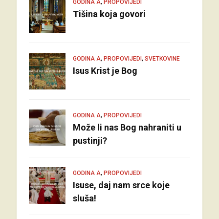
,
GODINA A
PROPOVIJEDI
Tišina koja govori
,
,
GODINA A
PROPOVIJEDI
SVETKOVINE
Isus Krist je Bog
,
GODINA A
PROPOVIJEDI
Može li nas Bog nahraniti u
pustinji?
,
GODINA A
PROPOVIJEDI
Isuse, daj nam srce koje
sluša!