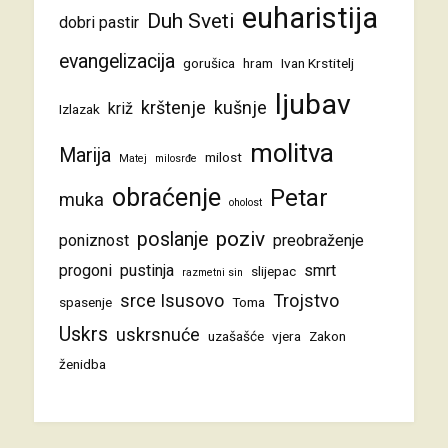
euharistija
Duh Sveti
dobri pastir
evangelizacija
gorušica
hram
Ivan Krstitelj
ljubav
krštenje
kušnje
križ
Izlazak
molitva
Marija
milost
Matej
milosrđe
obraćenje
Petar
muka
oholost
poziv
poslanje
poniznost
preobraženje
progoni
pustinja
smrt
slijepac
razmetni sin
srce Isusovo
Trojstvo
spasenje
Toma
Uskrs
uskrsnuće
uzašašće
vjera
Zakon
ženidba