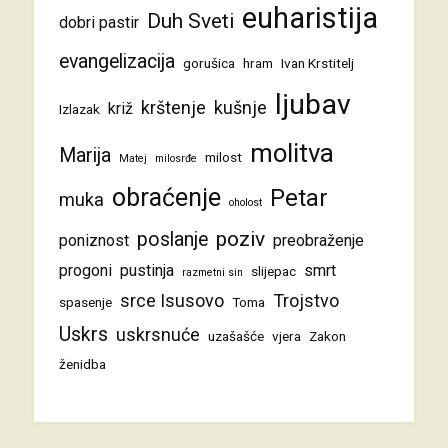
euharistija
Duh Sveti
dobri pastir
evangelizacija
gorušica
hram
Ivan Krstitelj
ljubav
krštenje
kušnje
križ
Izlazak
molitva
Marija
milost
Matej
milosrđe
obraćenje
Petar
muka
oholost
poziv
poslanje
poniznost
preobraženje
progoni
pustinja
smrt
slijepac
razmetni sin
srce Isusovo
Trojstvo
spasenje
Toma
Uskrs
uskrsnuće
uzašašće
vjera
Zakon
ženidba