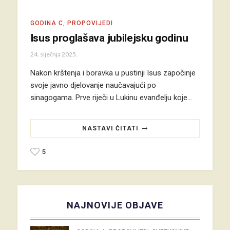
GODINA C
,
PROPOVIJEDI
Isus proglašava jubilejsku godinu
24. siječnja 2025.
Nakon krštenja i boravka u pustinji Isus započinje
svoje javno djelovanje naučavajući po
sinagogama. Prve riječi u Lukinu evanđelju koje…
NASTAVI ČITATI
5
NAJNOVIJE OBJAVE