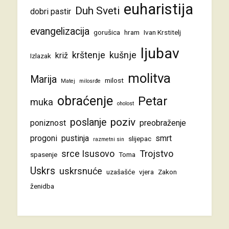
euharistija
Duh Sveti
dobri pastir
evangelizacija
gorušica
hram
Ivan Krstitelj
ljubav
krštenje
kušnje
križ
Izlazak
molitva
Marija
milost
Matej
milosrđe
obraćenje
Petar
muka
oholost
poziv
poslanje
poniznost
preobraženje
progoni
pustinja
smrt
slijepac
razmetni sin
srce Isusovo
Trojstvo
spasenje
Toma
Uskrs
uskrsnuće
uzašašće
vjera
Zakon
ženidba