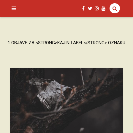
SAGUD.XYZ
1 OBJAVE ZA <STRONG>KAJIN I ABEL</STRONG> OZNAKU