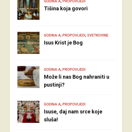
,
GODINA A
PROPOVIJEDI
Tišina koja govori
,
,
GODINA A
PROPOVIJEDI
SVETKOVINE
Isus Krist je Bog
,
GODINA A
PROPOVIJEDI
Može li nas Bog nahraniti u
pustinji?
,
GODINA A
PROPOVIJEDI
Isuse, daj nam srce koje
sluša!