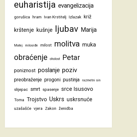
euharistija
evangelizacija
križ
gorušica
hram
Ivan Krstitelj
Izlazak
ljubav
Marija
krštenje
kušnje
molitva
muka
milost
Matej
milosrđe
obraćenje
Petar
oholost
poziv
poslanje
poniznost
preobraženje
progoni
pustinja
razmetni sin
srce Isusovo
smrt
slijepac
spasenje
Uskrs
Trojstvo
uskrsnuće
Toma
uzašašće
vjera
Zakon
ženidba