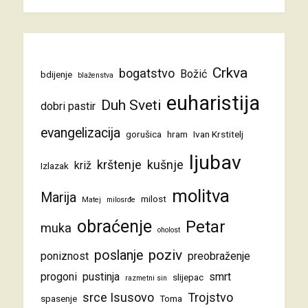
Crkva
bogatstvo
Božić
bdijenje
blaženstva
euharistija
Duh Sveti
dobri pastir
evangelizacija
gorušica
hram
Ivan Krstitelj
ljubav
krštenje
kušnje
križ
Izlazak
molitva
Marija
milost
Matej
milosrđe
obraćenje
Petar
muka
oholost
poziv
poslanje
poniznost
preobraženje
progoni
pustinja
smrt
slijepac
razmetni sin
srce Isusovo
Trojstvo
spasenje
Toma