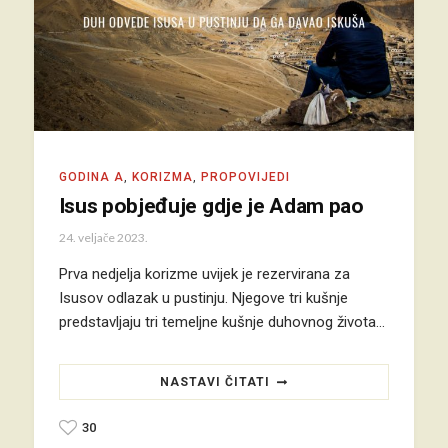
GODINA A
,
KORIZMA
,
PROPOVIJEDI
Isus pobjeđuje gdje je Adam pao
24. veljače 2023.
Prva nedjelja korizme uvijek je rezervirana za
Isusov odlazak u pustinju. Njegove tri kušnje
predstavljaju tri temeljne kušnje duhovnog života…
NASTAVI ČITATI
30