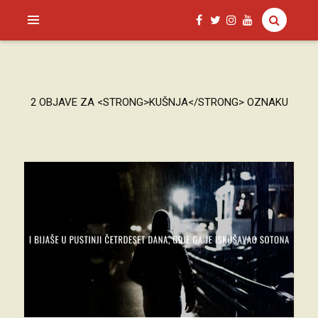
SAGUD.XYZ
2 OBJAVE ZA <STRONG>KUŠNJA</STRONG> OZNAKU