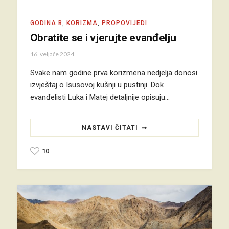
GODINA B
,
KORIZMA
,
PROPOVIJEDI
Obratite se i vjerujte evanđelju
16. veljače 2024.
Svake nam godine prva korizmena nedjelja donosi
izvještaj o Isusovoj kušnji u pustinji. Dok
evanđelisti Luka i Matej detaljnije opisuju…
NASTAVI ČITATI
10