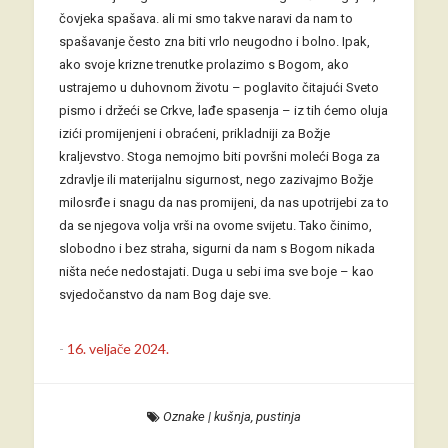
čovjeka spašava. ali mi smo takve naravi da nam to
spašavanje često zna biti vrlo neugodno i bolno. Ipak,
ako svoje krizne trenutke prolazimo s Bogom, ako
ustrajemo u duhovnom životu – poglavito čitajući Sveto
pismo i držeći se Crkve, lađe spasenja – iz tih ćemo oluja
izići promijenjeni i obraćeni, prikladniji za Božje
kraljevstvo. Stoga nemojmo biti površni moleći Boga za
zdravlje ili materijalnu sigurnost, nego zazivajmo Božje
milosrđe i snagu da nas promijeni, da nas upotrijebi za to
da se njegova volja vrši na ovome svijetu. Tako činimo,
slobodno i bez straha, sigurni da nam s Bogom nikada
ništa neće nedostajati. Duga u sebi ima sve boje – kao
svjedočanstvo da nam Bog daje sve.
-
16. veljače 2024.
Oznake
|
kušnja
,
pustinja