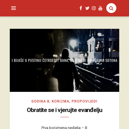
SAGUD.XYZ
GODINA B
,
KORIZMA
,
PROPOVIJEDI
Obratite se i vjerujte evanđelju
Prva korizmena nedjelja – B