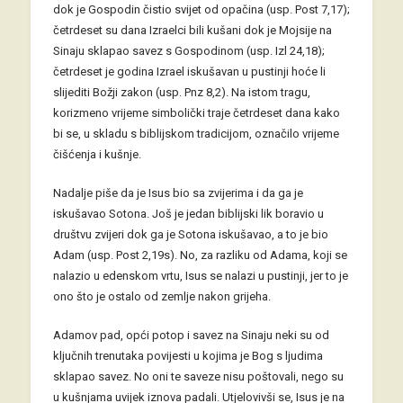
dok je Gospodin čistio svijet od opačina (usp. Post 7,17);
četrdeset su dana Izraelci bili kušani dok je Mojsije na
Sinaju sklapao savez s Gospodinom (usp. Izl 24,18);
četrdeset je godina Izrael iskušavan u pustinji hoće li
slijediti Božji zakon (usp. Pnz 8,2). Na istom tragu,
korizmeno vrijeme simbolički traje četrdeset dana kako
bi se, u skladu s biblijskom tradicijom, označilo vrijeme
čišćenja i kušnje.
Nadalje piše da je Isus bio sa zvijerima i da ga je
iskušavao Sotona. Još je jedan biblijski lik boravio u
društvu zvijeri dok ga je Sotona iskušavao, a to je bio
Adam (usp. Post 2,19s). No, za razliku od Adama, koji se
nalazio u edenskom vrtu, Isus se nalazi u pustinji, jer to je
ono što je ostalo od zemlje nakon grijeha.
Adamov pad, opći potop i savez na Sinaju neki su od
ključnih trenutaka povijesti u kojima je Bog s ljudima
sklapao savez. No oni te saveze nisu poštovali, nego su
u kušnjama uvijek iznova padali. Utjelovivši se, Isus je na