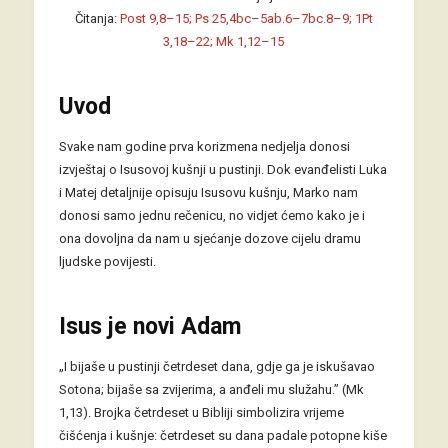
Čitanja:
Post 9,8–15; Ps 25,4bc–5ab.6–7bc.8–9; 1Pt
3,18–22; Mk 1,12–15
Uvod
Svake nam godine prva korizmena nedjelja donosi
izvještaj o Isusovoj kušnji u pustinji. Dok evanđelisti Luka
i Matej detaljnije opisuju Isusovu kušnju, Marko nam
donosi samo jednu rečenicu, no vidjet ćemo kako je i
ona dovoljna da nam u sjećanje dozove cijelu dramu
ljudske povijesti.
Isus je novi Adam
„I bijaše u pustinji četrdeset dana, gdje ga je iskušavao
Sotona; bijaše sa zvijerima, a anđeli mu služahu.” (Mk
1,13). Brojka četrdeset u Bibliji simbolizira vrijeme
čišćenja i kušnje: četrdeset su dana padale potopne kiše