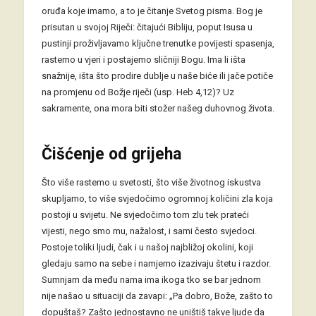
oruđa koje imamo, a to je čitanje Svetog pisma. Bog je
prisutan u svojoj Riječi: čitajući Bibliju, poput Isusa u
pustinji proživljavamo ključne trenutke povijesti spasenja,
rastemo u vjeri i postajemo sličniji Bogu. Ima li išta
snažnije, išta što prodire dublje u naše biće ili jače potiče
na promjenu od Božje riječi (usp. Heb 4,12)? Uz
sakramente, ona mora biti stožer našeg duhovnog života.
Čišćenje od grijeha
Što više rastemo u svetosti, što više životnog iskustva
skupljamo, to više svjedočimo ogromnoj količini zla koja
postoji u svijetu. Ne svjedočimo tom zlu tek prateći
vijesti, nego smo mu, nažalost, i sami često svjedoci.
Postoje toliki ljudi, čak i u našoj najbližoj okolini, koji
gledaju samo na sebe i namjerno izazivaju štetu i razdor.
Sumnjam da među nama ima ikoga tko se bar jednom
nije našao u situaciji da zavapi: „Pa dobro, Bože, zašto to
dopuštaš? Zašto jednostavno ne uništiš takve ljude da