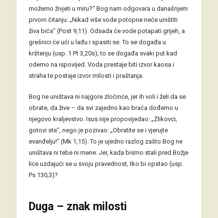
možemo živjeti u miru?“ Bog nam odgovara u današnjem
prvom čitanju: „Nikad više vode potopne neće uništiti
živa bića“ (Post 9,11). Odsada će vode potapati grijeh, a
grešnici će ući u lađu i spasiti se. To se događa u
krštenju (usp. 1 Pt 3,20s); to se događa svaki put kad
odemo na ispovijed. Voda prestaje biti izvor kaosa i
straha te postaje izvor milosti i praštanja.
Bog ne uništava ni najgore zločince, jer ih voli i želi da se
obrate, da žive – da svi zajedno kao braća dođemo u
njegovo kraljevstvo. Isus nije propovijedao: „Zlikovci,
gotovi ste“, nego je pozivao: „Obratite se i vjerujte
evanđelju!“ (Mk 1,15). To je ujedno razlog zašto Bog ne
uništava ni tebe ni mene. Jer, kada bismo stali pred Božje
lice uzdajući se u svoju pravednost, tko bi opstao (usp.
Ps 130,3)?
Duga – znak milosti