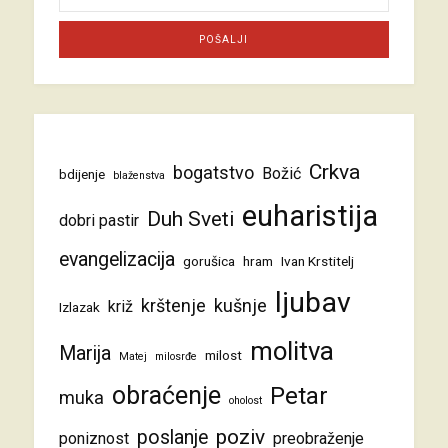
Crkva
bogatstvo
Božić
bdijenje
blaženstva
euharistija
Duh Sveti
dobri pastir
evangelizacija
gorušica
hram
Ivan Krstitelj
ljubav
krštenje
kušnje
križ
Izlazak
molitva
Marija
milost
Matej
milosrđe
obraćenje
Petar
muka
oholost
poziv
poslanje
poniznost
preobraženje