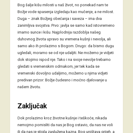
Bog šalje kišu milosti u naš život, no ponekad nam te
Božje vode spasenja izgledaju kao mučenje, a ne milost.
Duga – znak Božjeg obećanja i saveza – ima dva
zanimljiva svojstva. Prvo: javlja se samo kad istovremeno
imamo sunce i kišu. Najplodnija razdoblja našeg
duhovnog života upravo su vremena kušnji i nevolja, ali
samo ako ih prolazimo s Bogom. Drugo: da bismo dugu
ugledali, moramo se od nje udaljiti. Ne možemo je vidjeti
dok stojimo ispod nje. Tako i na svoje nevolje trebamo
gledati s vremenskim odmakom, jer tek kada se
vremenski dovoljno udaljimo, možemo u njima vidjeti
predivan prizor: Božje čudesno i moćno djelovanje u
našem životu.
Zaključak
Dok prolazimo kroz životne kušnje i teškoće, nikada
nemojmo pomisliti da nas je Bog ostavio, da nas ne voli
ili da nas je stigla zaslužena kazna. Bog uništava grijeh, a