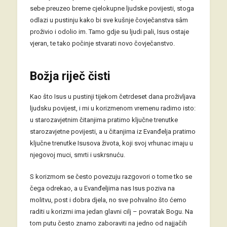
sebe preuzeo breme cjelokupne ljudske povijesti, stoga
odlazi u pustinju kako bi sve kušnje čovječanstva sâm
proživio i odolio im. Tamo gdje su ljudi pali, Isus ostaje
vjeran, te tako počinje stvarati novo čovječanstvo.
Božja riječ čisti
Kao što Isus u pustinji tijekom četrdeset dana proživljava
ljudsku povijest, i mi u korizmenom vremenu radimo isto:
u starozavjetnim čitanjima pratimo ključne trenutke
starozavjetne povijesti, a u čitanjima iz Evanđelja pratimo
ključne trenutke Isusova života, koji svoj vrhunac imaju u
njegovoj muci, smrti i uskrsnuću.
S korizmom se često povezuju razgovori o tome tko se
čega odrekao, a u Evanđeljima nas Isus poziva na
molitvu, post i dobra djela, no sve pohvalno što ćemo
raditi u korizmi ima jedan glavni cilj – povratak Bogu. Na
tom putu često znamo zaboraviti na jedno od najjačih