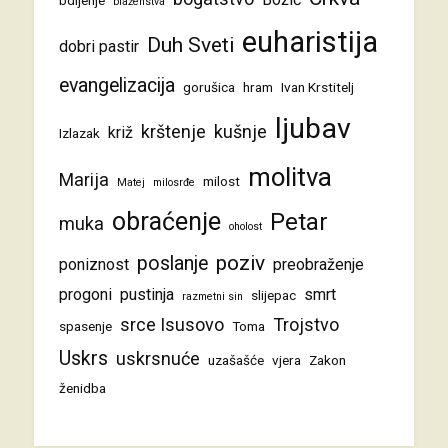
blaženstva
euharistija
Duh Sveti
dobri pastir
evangelizacija
gorušica
hram
Ivan Krstitelj
ljubav
krštenje
kušnje
križ
Izlazak
molitva
Marija
milost
Matej
milosrđe
obraćenje
Petar
muka
oholost
poziv
poslanje
poniznost
preobraženje
progoni
pustinja
smrt
slijepac
razmetni sin
srce Isusovo
Trojstvo
spasenje
Toma
Uskrs
uskrsnuće
uzašašće
vjera
Zakon
ženidba