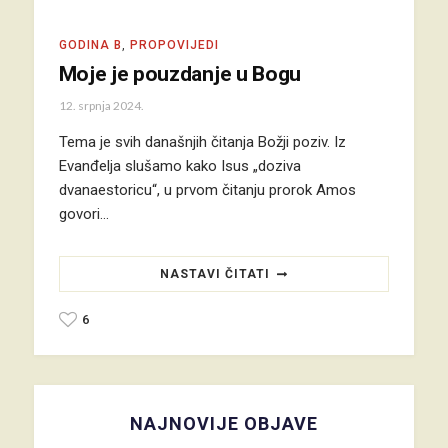
GODINA B
,
PROPOVIJEDI
Moje je pouzdanje u Bogu
12. srpnja 2024.
Tema je svih današnjih čitanja Božji poziv. Iz
Evanđelja slušamo kako Isus „doziva
dvanaestoricu“, u prvom čitanju prorok Amos
govori…
NASTAVI ČITATI
6
NAJNOVIJE OBJAVE