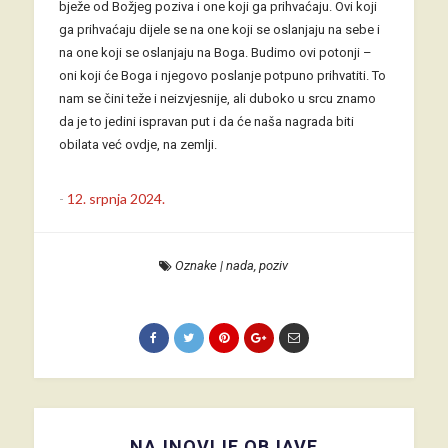
bježe od Božjeg poziva i one koji ga prihvaćaju. Ovi koji
ga prihvaćaju dijele se na one koji se oslanjaju na sebe i
na one koji se oslanjaju na Boga. Budimo ovi potonji –
oni koji će Boga i njegovo poslanje potpuno prihvatiti. To
nam se čini teže i neizvjesnije, ali duboko u srcu znamo
da je to jedini ispravan put i da će naša nagrada biti
obilata već ovdje, na zemlji.
-
12. srpnja 2024.
Oznake
|
nada
,
poziv
NAJNOVIJE OBJAVE