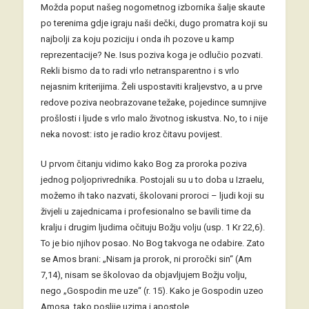
Možda poput našeg nogometnog izbornika šalje skaute
po terenima gdje igraju naši dečki, dugo promatra koji su
najbolji za koju poziciju i onda ih pozove u kamp
reprezentacije? Ne. Isus poziva koga je odlučio pozvati.
Rekli bismo da to radi vrlo netransparentno i s vrlo
nejasnim kriterijima. Želi uspostaviti kraljevstvo, a u prve
redove poziva neobrazovane težake, pojedince sumnjive
prošlosti i ljude s vrlo malo životnog iskustva. No, to i nije
neka novost: isto je radio kroz čitavu povijest.
U prvom čitanju vidimo kako Bog za proroka poziva
jednog poljoprivrednika. Postojali su u to doba u Izraelu,
možemo ih tako nazvati, školovani proroci – ljudi koji su
živjeli u zajednicama i profesionalno se bavili time da
kralju i drugim ljudima očituju Božju volju (usp. 1 Kr 22,6).
To je bio njihov posao. No Bog takvoga ne odabire. Zato
se Amos brani: „Nisam ja prorok, ni proročki sin“ (Am
7,14), nisam se školovao da objavljujem Božju volju,
nego „Gospodin me uze“ (r. 15). Kako je Gospodin uzeo
Amosa, tako poslije uzima i apostole.