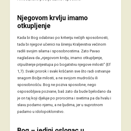
Njegovom krvlju imamo
otkupljenje
Kada bi Bog odabirao po kriteriju nečijih sposobnosti,
tada bi njegovi učenici na širenju Kraljevstva većinom
radili svojim silama i sposobnostima. Zato Pavao
naglašava da „njegovom krvlju, imamo otkupljenje,
otpuštenje prijestupa po bogatstvu njegove milosti“ (Ef
1,7). Svaki prorok i svaki kršćanin sve što radi ostvaruje
snagom Božje milosti, a ne svojom mudrošću ili
sposobnošću. Bog ne poziva sposobne, nego
osposobljava pozvane, baš zato da bude bjelodano da
je on taj koji djeluje po prorocima i svetima pa da hvalu i
slavu podamo njemu, a ne ljudima, jer u suprotnom
padamo u idolopoklonstvo.
Bog – jedini oslonac u