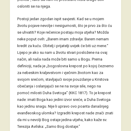
osloniti se na njega.
Postoji jedan zgodan ispit savjesti. Kad se u mojem
životu pojave nevolje i nesigurnosti, što je prvo za što ću
se uhvatiti? Koje rečenice postaju moja utjeha? Možda
neke poput ovih: „Barem imam zdravlje. Barem nemam
kredit za kuću. Obitelj i prijatelji uvijek će biti uz mene.“
Lijepo je ako su nam u životu stvari posložene na ovaj
način, ali naša nada može biti samo u Bogu. Prema
definiciji, nada je „bogoslovna krepost po kojoj čeznemo
za nebeskim kraljevstvom i vječnim životom kao za
svojom srećom, stavljajući svoje pouzdanje u Kristova
obećanja i oslanjajući se ne na svoje sile, nego na
pomoć milosti Duha Svetoga” (KKC 1817). To je krepost
nade: imati Boga kao jedini izvor sreće, a Duha Svetoga
kao jedinu snagu. Nije li upravo ovo poanta današnjeg
evanđeoskog ulomka? Izgraditi krepost nade znači znati
da mi u nevolji Bog ostaje jedina utjeha, kako kaže sv.
Terezija Avilska: „Samo Bog dostaje.”