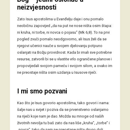
neizvjesnosti
Zato Isus apostolima u Evanđelju daje i onu pomalo
neobičnu zapovijed „da na put ne nose ništa osim štapa:
ni kruha, ni torbe, ni novca o pojasu” (Mk 6,8). To na prvi
pogled zvuči pomalo neodgovorno, ali Isus želi da se
njegovi učenici nauče u svojem djelovanju potpuno
oslanjati na Božju providnost. Kada bi imali sve potrebne
resurse, zatvorili bi se u vlastite vrlo ograničene planove i
propovijedali svojom pameću i svojom silom, a ovako im
ne preostaje ništa osim uzdanja u Isusove riječi.
I mi smo pozvani
Kao što je Isus govorio apostolima, tako govori i nama:
šalje nas u svijet i poziva da se prvenstveno oslanjamo
na riječi koje nam je dao. Možda su mnoge od naših
životnih nevolja tu baš zato da nas liše „kruha”, „torbe” i
„novca”, tako da nam ne preostane ništa drugo doli