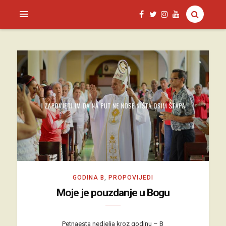
SAGUD.XYZ
GODINA B
,
PROPOVIJEDI
Moje je pouzdanje u Bogu
Petnaesta nedjelja kroz godinu – B