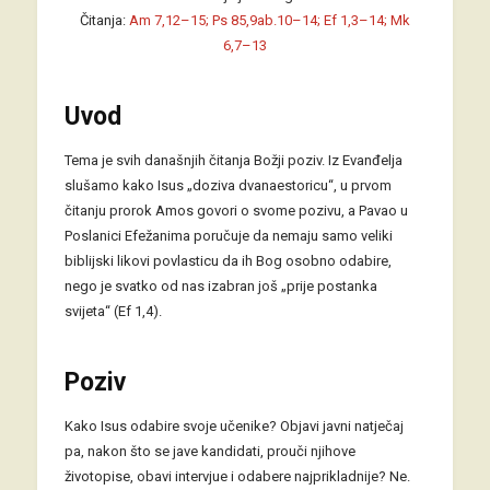
Čitanja:
Am 7,12–15; Ps 85,9ab.10–14; Ef 1,3–14; Mk
6,7–13
Uvod
Tema je svih današnjih čitanja Božji poziv. Iz Evanđelja
slušamo kako Isus „doziva dvanaestoricu“, u prvom
čitanju prorok Amos govori o svome pozivu, a Pavao u
Poslanici Efežanima poručuje da nemaju samo veliki
biblijski likovi povlasticu da ih Bog osobno odabire,
nego je svatko od nas izabran još „prije postanka
svijeta“ (Ef 1,4).
Poziv
Kako Isus odabire svoje učenike? Objavi javni natječaj
pa, nakon što se jave kandidati, prouči njihove
životopise, obavi intervjue i odabere najprikladnije? Ne.