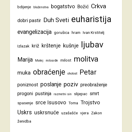
Crkva
bogatstvo
Božić
bdijenje
blaženstva
euharistija
Duh Sveti
dobri pastir
evangelizacija
gorušica
hram
Ivan Krstitelj
ljubav
krštenje
kušnje
križ
Izlazak
molitva
Marija
milost
Matej
milosrđe
obraćenje
Petar
muka
oholost
poziv
poslanje
poniznost
preobraženje
progoni
pustinja
smrt
slijepac
razmetni sin
srce Isusovo
Trojstvo
spasenje
Toma
Uskrs
uskrsnuće
uzašašće
vjera
Zakon
ženidba