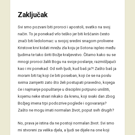
Zaključak
Svi smo pozvani biti proroci i apostoli, svatko na svoj
način. To je ponekad vrlo teško jer biti kršćanin često
znači biti ledolomac: u svojoj sredini snagom prolivene
Kristove krvi kidati mrežu zla koju je Sotona ispleo među
ljudima te tako širiti Božje kraljevstvo. Čitamo kako su se
mnogi proroci žalili Bogu na svoje poslanje, razmišljajući
kao i mi ponekad: Od svih ljudi, kud baš ja?! Zašto baš ja
moram biti taj koji će biti poseban, koji će se na poslu
svima zamjeriti zato što želi postupati pravedno, kojega
će i najmanje popuštanje u disciplini potpuno uništiti,
kojemu neke stvari nikako da krenu, koji svaki dan zbog
Božjeg imena trpi podozrive poglede i ogovaranja?
Zašto ne mogu imati normalan život, poput svih drugih?
No, prava je istina da ne postoji normalan život. Svi smo
mi stvoreni za velika djela, a ljudi se dijele na one koji