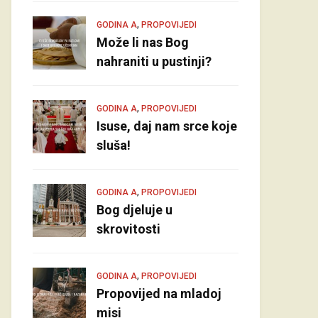
,
GODINA A
PROPOVIJEDI
Može li nas Bog
nahraniti u pustinji?
,
GODINA A
PROPOVIJEDI
Isuse, daj nam srce koje
sluša!
,
GODINA A
PROPOVIJEDI
Bog djeluje u
skrovitosti
,
GODINA A
PROPOVIJEDI
Propovijed na mladoj
misi