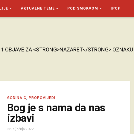
LIJE
AKTUALNE TEME
POD SMOKVOM
IPOP
1 OBJAVE ZA <STRONG>NAZARET</STRONG> OZNAKU
GODINA C
,
PROPOVIJEDI
Bog je s nama da nas
izbavi
28. siječnja 2022.