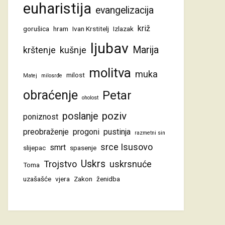
euharistija
evangelizacija
križ
gorušica
hram
Ivan Krstitelj
Izlazak
ljubav
Marija
krštenje
kušnje
molitva
muka
milost
Matej
milosrđe
obraćenje
Petar
oholost
poziv
poslanje
poniznost
preobraženje
progoni
pustinja
razmetni sin
srce Isusovo
smrt
slijepac
spasenje
Uskrs
Trojstvo
uskrsnuće
Toma
uzašašće
vjera
Zakon
ženidba