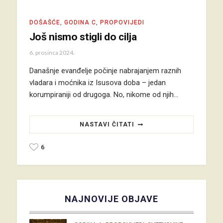
DOŠAŠĆE
,
GODINA C
,
PROPOVIJEDI
Još nismo stigli do cilja
6. prosinca 2024.
Današnje evanđelje počinje nabrajanjem raznih
vladara i moćnika iz Isusova doba – jedan
korumpiraniji od drugoga. No, nikome od njih…
NASTAVI ČITATI
6
NAJNOVIJE OBJAVE