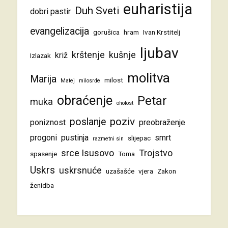
euharistija
Duh Sveti
dobri pastir
evangelizacija
gorušica
hram
Ivan Krstitelj
ljubav
krštenje
kušnje
križ
Izlazak
molitva
Marija
milost
Matej
milosrđe
obraćenje
Petar
muka
oholost
poziv
poslanje
poniznost
preobraženje
progoni
pustinja
smrt
slijepac
razmetni sin
srce Isusovo
Trojstvo
spasenje
Toma
Uskrs
uskrsnuće
uzašašće
vjera
Zakon
ženidba