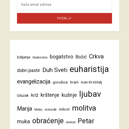
Crkva
bogatstvo
Božić
bdijenje
blaženstva
euharistija
Duh Sveti
dobri pastir
evangelizacija
gorušica
hram
Ivan Krstitelj
ljubav
krštenje
kušnje
križ
Izlazak
molitva
Marija
milost
Matej
milosrđe
obraćenje
Petar
muka
oholost