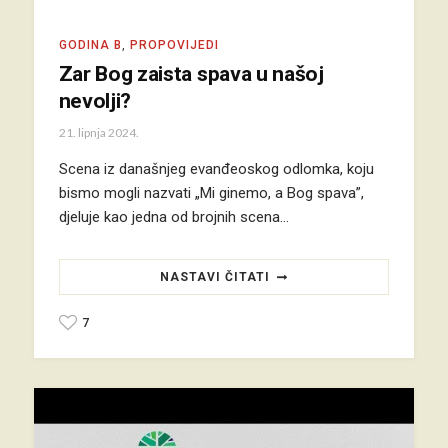
GODINA B
,
PROPOVIJEDI
Zar Bog zaista spava u našoj
nevolji?
21. lipnja 2024.
Scena iz današnjeg evanđeoskog odlomka, koju
bismo mogli nazvati „Mi ginemo, a Bog spava”,
djeluje kao jedna od brojnih scena…
NASTAVI ČITATI
7