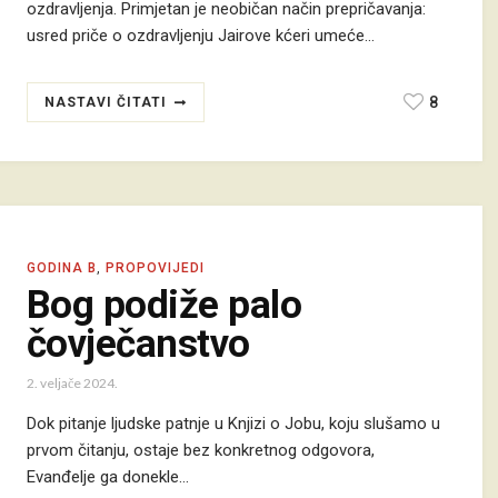
ozdravljenja. Primjetan je neobičan način prepričavanja:
usred priče o ozdravljenju Jairove kćeri umeće…
8
NASTAVI ČITATI
GODINA B
,
PROPOVIJEDI
Bog podiže palo
čovječanstvo
2. veljače 2024.
Dok pitanje ljudske patnje u Knjizi o Jobu, koju slušamo u
prvom čitanju, ostaje bez konkretnog odgovora,
Evanđelje ga donekle…