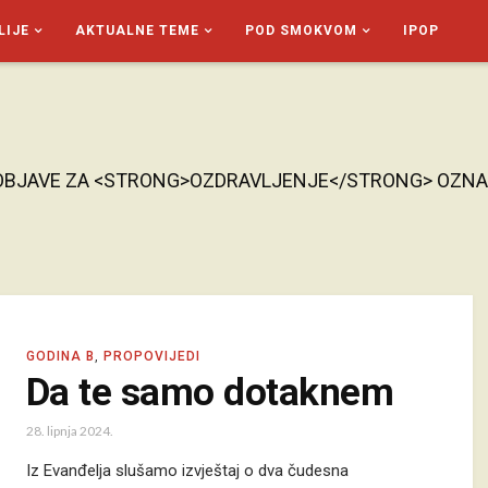
LIJE
AKTUALNE TEME
POD SMOKVOM
IPOP
OBJAVE ZA <STRONG>OZDRAVLJENJE</STRONG> OZN
GODINA B
,
PROPOVIJEDI
Da te samo dotaknem
28. lipnja 2024.
Iz Evanđelja slušamo izvještaj o dva čudesna