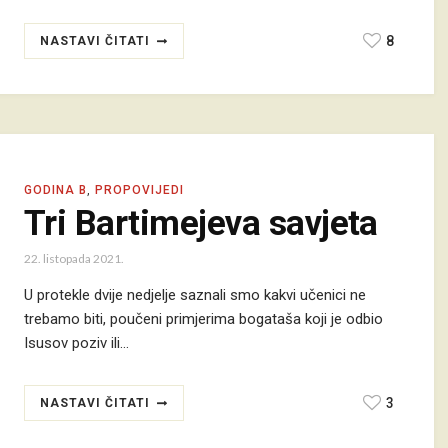
8
NASTAVI ČITATI
GODINA B
,
PROPOVIJEDI
Tri Bartimejeva savjeta
22. listopada 2021.
U protekle dvije nedjelje saznali smo kakvi učenici ne
trebamo biti, poučeni primjerima bogataša koji je odbio
Isusov poziv ili…
3
NASTAVI ČITATI