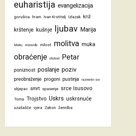
euharistija
evangelizacija
križ
gorušica
hram
Ivan Krstitelj
Izlazak
ljubav
Marija
krštenje
kušnje
molitva
muka
milost
Matej
milosrđe
obraćenje
Petar
oholost
poziv
poslanje
poniznost
preobraženje
progoni
pustinja
razmetni sin
srce Isusovo
smrt
slijepac
spasenje
Uskrs
Trojstvo
uskrsnuće
Toma
uzašašće
vjera
Zakon
ženidba