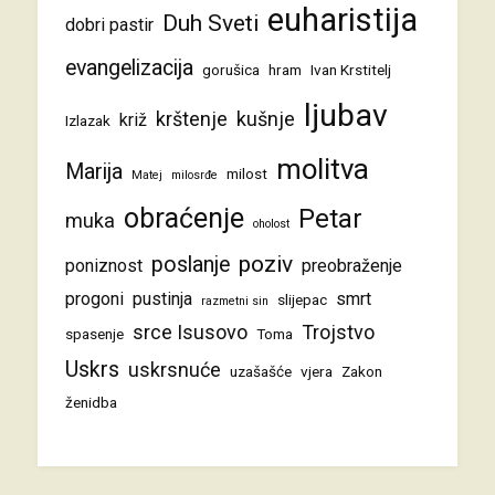
euharistija
Duh Sveti
dobri pastir
evangelizacija
gorušica
hram
Ivan Krstitelj
ljubav
krštenje
kušnje
križ
Izlazak
molitva
Marija
milost
Matej
milosrđe
obraćenje
Petar
muka
oholost
poziv
poslanje
poniznost
preobraženje
progoni
pustinja
smrt
slijepac
razmetni sin
srce Isusovo
Trojstvo
spasenje
Toma
Uskrs
uskrsnuće
uzašašće
vjera
Zakon
ženidba