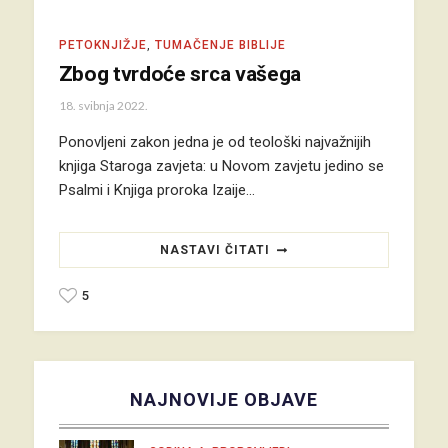
PETOKNJIŽJE
,
TUMAČENJE BIBLIJE
Zbog tvrdoće srca vašega
18. svibnja 2022.
Ponovljeni zakon jedna je od teološki najvažnijih
knjiga Staroga zavjeta: u Novom zavjetu jedino se
Psalmi i Knjiga proroka Izaije…
NASTAVI ČITATI
5
NAJNOVIJE OBJAVE