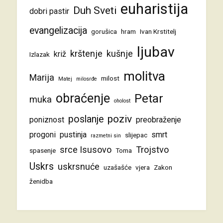
euharistija
Duh Sveti
dobri pastir
evangelizacija
gorušica
hram
Ivan Krstitelj
ljubav
krštenje
kušnje
križ
Izlazak
molitva
Marija
milost
Matej
milosrđe
obraćenje
Petar
muka
oholost
poziv
poslanje
poniznost
preobraženje
progoni
pustinja
smrt
slijepac
razmetni sin
srce Isusovo
Trojstvo
spasenje
Toma
Uskrs
uskrsnuće
uzašašće
vjera
Zakon
ženidba