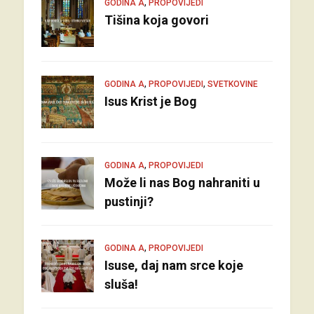
,
GODINA A
PROPOVIJEDI
Tišina koja govori
,
,
GODINA A
PROPOVIJEDI
SVETKOVINE
Isus Krist je Bog
,
GODINA A
PROPOVIJEDI
Može li nas Bog nahraniti u
pustinji?
,
GODINA A
PROPOVIJEDI
Isuse, daj nam srce koje
sluša!