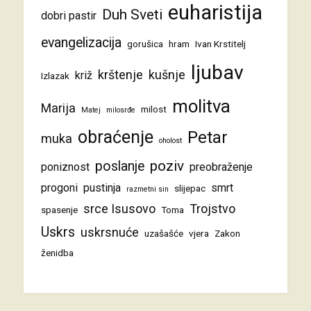
euharistija
Duh Sveti
dobri pastir
evangelizacija
gorušica
hram
Ivan Krstitelj
ljubav
krštenje
kušnje
križ
Izlazak
molitva
Marija
milost
Matej
milosrđe
obraćenje
Petar
muka
oholost
poziv
poslanje
poniznost
preobraženje
progoni
pustinja
smrt
slijepac
razmetni sin
srce Isusovo
Trojstvo
spasenje
Toma
Uskrs
uskrsnuće
uzašašće
vjera
Zakon
ženidba