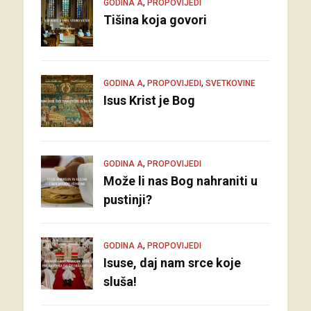
,
GODINA A
PROPOVIJEDI
Tišina koja govori
,
,
GODINA A
PROPOVIJEDI
SVETKOVINE
Isus Krist je Bog
,
GODINA A
PROPOVIJEDI
Može li nas Bog nahraniti u
pustinji?
,
GODINA A
PROPOVIJEDI
Isuse, daj nam srce koje
sluša!