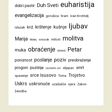
euharistija
Duh Sveti
dobri pastir
evangelizacija
gorušica
hram
Ivan Krstitelj
ljubav
krštenje
kušnje
križ
Izlazak
molitva
Marija
milost
Matej
milosrđe
obraćenje
Petar
muka
oholost
poziv
poslanje
poniznost
preobraženje
progoni
pustinja
smrt
slijepac
razmetni sin
srce Isusovo
Trojstvo
spasenje
Toma
Uskrs
uskrsnuće
uzašašće
vjera
Zakon
ženidba