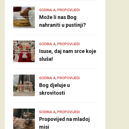
,
GODINA A
PROPOVIJEDI
Može li nas Bog
nahraniti u pustinji?
,
GODINA A
PROPOVIJEDI
Isuse, daj nam srce koje
sluša!
,
GODINA A
PROPOVIJEDI
Bog djeluje u
skrovitosti
,
GODINA A
PROPOVIJEDI
Propovijed na mladoj
misi