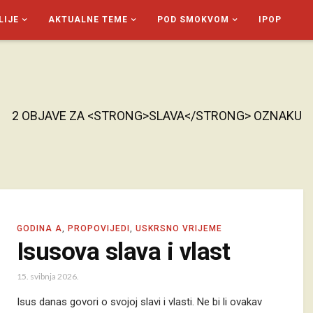
LIJE
AKTUALNE TEME
POD SMOKVOM
IPOP
2 OBJAVE ZA <STRONG>SLAVA</STRONG> OZNAKU
GODINA A
,
PROPOVIJEDI
,
USKRSNO VRIJEME
Isusova slava i vlast
15. svibnja 2026.
Isus danas govori o svojoj slavi i vlasti. Ne bi li ovakav