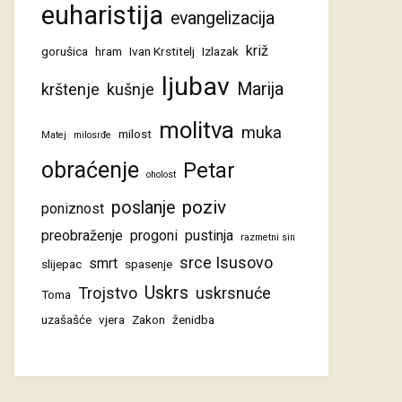
euharistija
evangelizacija
križ
gorušica
hram
Ivan Krstitelj
Izlazak
ljubav
Marija
krštenje
kušnje
molitva
muka
milost
Matej
milosrđe
obraćenje
Petar
oholost
poziv
poslanje
poniznost
preobraženje
progoni
pustinja
razmetni sin
srce Isusovo
smrt
slijepac
spasenje
Uskrs
Trojstvo
uskrsnuće
Toma
uzašašće
vjera
Zakon
ženidba