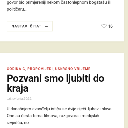
govor bio primjereniji nekom častohlepnom bogatašu ili
političaru,…
16
NASTAVI ČITATI
GODINA C
,
PROPOVIJEDI
,
USKRSNO VRIJEME
Pozvani smo ljubiti do
kraja
16. svibnja 2025.
U današnjem evanđelju ističu se dvije riječi: ljubav i slava.
One su česta tema filmova, razgovora i medijskih
izvješća, no…