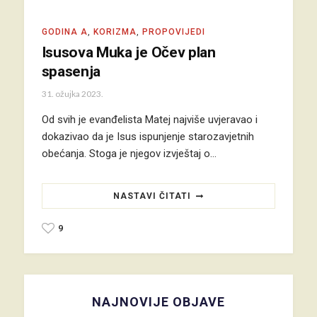
GODINA A
,
KORIZMA
,
PROPOVIJEDI
Isusova Muka je Očev plan
spasenja
31. ožujka 2023.
Od svih je evanđelista Matej najviše uvjeravao i
dokazivao da je Isus ispunjenje starozavjetnih
obećanja. Stoga je njegov izvještaj o…
NASTAVI ČITATI
9
NAJNOVIJE OBJAVE