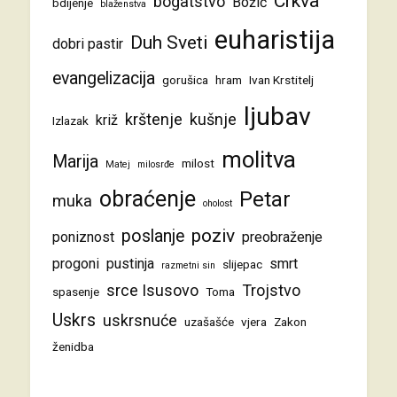
Crkva
bogatstvo
Božić
bdijenje
blaženstva
euharistija
Duh Sveti
dobri pastir
evangelizacija
gorušica
hram
Ivan Krstitelj
ljubav
krštenje
kušnje
križ
Izlazak
molitva
Marija
milost
Matej
milosrđe
obraćenje
Petar
muka
oholost
poziv
poslanje
poniznost
preobraženje
progoni
pustinja
smrt
slijepac
razmetni sin
srce Isusovo
Trojstvo
spasenje
Toma
Uskrs
uskrsnuće
uzašašće
vjera
Zakon
ženidba