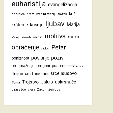
euharistija
evangelizacija
križ
gorušica
hram
Ivan Krstitelj
Izlazak
ljubav
Marija
krštenje
kušnje
molitva
muka
milost
Matej
milosrđe
obraćenje
Petar
oholost
poziv
poslanje
poniznost
preobraženje
progoni
pustinja
razmetni sin
srce Isusovo
smrt
slijepac
spasenje
Uskrs
Trojstvo
uskrsnuće
Toma
uzašašće
vjera
Zakon
ženidba