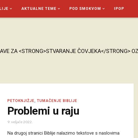
LIJE
AKTUALNE TEME
POD SMOKVOM
IPOP
JAVE ZA <STRONG>STVARANJE ČOVJEKA</STRONG> O
PETOKNJIŽJE
,
TUMAČENJE BIBLIJE
Problemi u raju
9. veljače 2022.
Na drugoj stranici Biblije nalazimo tekstove s naslovima