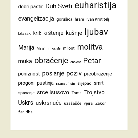
euharistija
Duh Sveti
dobri pastir
evangelizacija
gorušica
hram
Ivan Krstitelj
ljubav
krštenje
kušnje
križ
Izlazak
molitva
Marija
milost
Matej
milosrđe
obraćenje
Petar
muka
oholost
poziv
poslanje
poniznost
preobraženje
progoni
pustinja
smrt
slijepac
razmetni sin
srce Isusovo
Trojstvo
spasenje
Toma
Uskrs
uskrsnuće
uzašašće
vjera
Zakon
ženidba