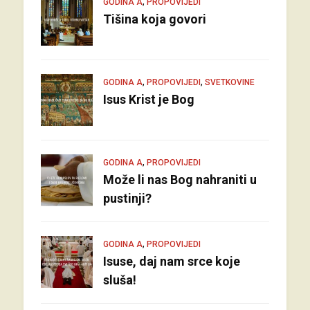
,
GODINA A
PROPOVIJEDI
Tišina koja govori
,
,
GODINA A
PROPOVIJEDI
SVETKOVINE
Isus Krist je Bog
,
GODINA A
PROPOVIJEDI
Može li nas Bog nahraniti u
pustinji?
,
GODINA A
PROPOVIJEDI
Isuse, daj nam srce koje
sluša!