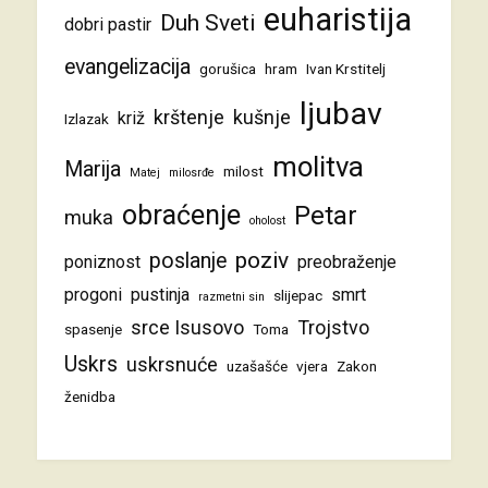
euharistija
Duh Sveti
dobri pastir
evangelizacija
gorušica
hram
Ivan Krstitelj
ljubav
krštenje
kušnje
križ
Izlazak
molitva
Marija
milost
Matej
milosrđe
obraćenje
Petar
muka
oholost
poziv
poslanje
poniznost
preobraženje
progoni
pustinja
smrt
slijepac
razmetni sin
srce Isusovo
Trojstvo
spasenje
Toma
Uskrs
uskrsnuće
uzašašće
vjera
Zakon
ženidba