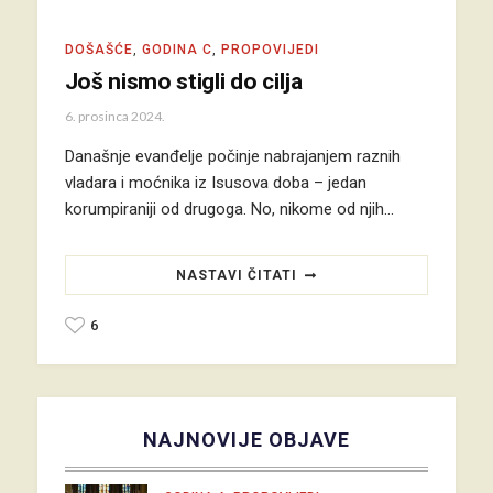
DOŠAŠĆE
,
GODINA C
,
PROPOVIJEDI
Još nismo stigli do cilja
6. prosinca 2024.
Današnje evanđelje počinje nabrajanjem raznih
vladara i moćnika iz Isusova doba – jedan
korumpiraniji od drugoga. No, nikome od njih…
NASTAVI ČITATI
6
NAJNOVIJE OBJAVE