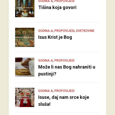
,
GODINA A
PROPOVIJEDI
Tišina koja govori
,
,
GODINA A
PROPOVIJEDI
SVETKOVINE
Isus Krist je Bog
,
GODINA A
PROPOVIJEDI
Može li nas Bog nahraniti u
pustinji?
,
GODINA A
PROPOVIJEDI
Isuse, daj nam srce koje
sluša!