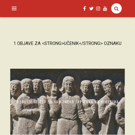
SAGUD.XYZ
1 OBJAVE ZA <STRONG>UČENIK</STRONG> OZNAKU