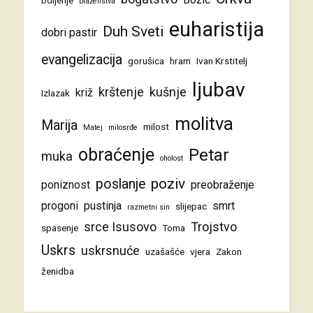
blaženstva
euharistija
Duh Sveti
dobri pastir
evangelizacija
gorušica
hram
Ivan Krstitelj
ljubav
krštenje
kušnje
križ
Izlazak
molitva
Marija
milost
Matej
milosrđe
obraćenje
Petar
muka
oholost
poziv
poslanje
poniznost
preobraženje
progoni
pustinja
smrt
slijepac
razmetni sin
srce Isusovo
Trojstvo
spasenje
Toma
Uskrs
uskrsnuće
uzašašće
vjera
Zakon
ženidba