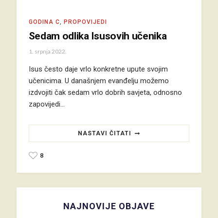
GODINA C
,
PROPOVIJEDI
Sedam odlika Isusovih učenika
1. srpnja 2022.
Isus često daje vrlo konkretne upute svojim
učenicima. U današnjem evanđelju možemo
izdvojiti čak sedam vrlo dobrih savjeta, odnosno
zapovijedi…
NASTAVI ČITATI
8
NAJNOVIJE OBJAVE