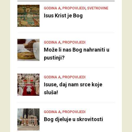
,
,
GODINA A
PROPOVIJEDI
SVETKOVINE
Isus Krist je Bog
,
GODINA A
PROPOVIJEDI
Može li nas Bog nahraniti u
pustinji?
,
GODINA A
PROPOVIJEDI
Isuse, daj nam srce koje
sluša!
,
GODINA A
PROPOVIJEDI
Bog djeluje u skrovitosti