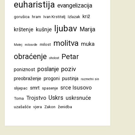
euharistija
evangelizacija
križ
gorušica
hram
Ivan Krstitelj
Izlazak
ljubav
Marija
krštenje
kušnje
molitva
muka
milost
Matej
milosrđe
obraćenje
Petar
oholost
poziv
poslanje
poniznost
preobraženje
progoni
pustinja
razmetni sin
srce Isusovo
smrt
slijepac
spasenje
Uskrs
Trojstvo
uskrsnuće
Toma
uzašašće
vjera
Zakon
ženidba