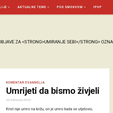
LIJE
AKTUALNE TEME
POD SMOKVOM
IPOP
OBJAVE ZA <STRONG>UMIRANJE SEBI</STRONG> OZN
KOMENTAR EVANĐELJA
Umrijeti da bismo živjeli
10. kolovoza 2019.
Krist nije umro na križu, on je umro kada se utjelovio,