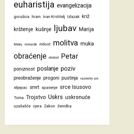
euharistija
evangelizacija
križ
gorušica
hram
Ivan Krstitelj
Izlazak
ljubav
krštenje
kušnje
Marija
molitva
muka
milost
Matej
milosrđe
obraćenje
Petar
oholost
poziv
poslanje
poniznost
preobraženje
progoni
pustinja
razmetni sin
srce Isusovo
smrt
slijepac
spasenje
Uskrs
Trojstvo
uskrsnuće
Toma
uzašašće
vjera
Zakon
ženidba