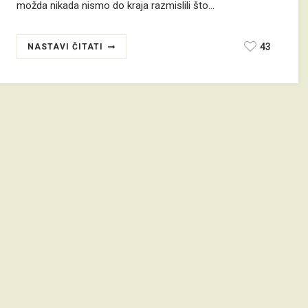
možda nikada nismo do kraja razmislili što…
43
NASTAVI ČITATI