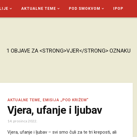
LIJE
AKTUALNE TEME
POD SMOKVOM
IPOP
1 OBJAVE ZA <STRONG>VJER</STRONG> OZNAKU
AKTUALNE TEME
,
EMISIJA „POD KRIŽEM”
Vjera, ufanje i ljubav
14. prosinca 2022.
Vjera, ufanje i ljubav – svi smo čuli za te tri kreposti, ali