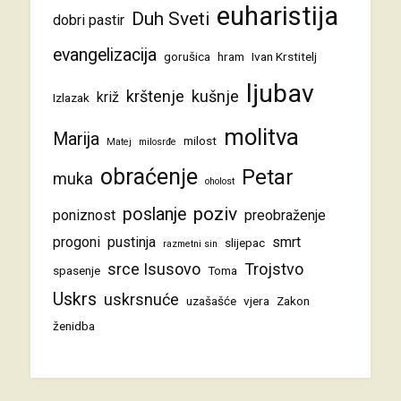
euharistija
Duh Sveti
dobri pastir
evangelizacija
gorušica
hram
Ivan Krstitelj
ljubav
krštenje
kušnje
križ
Izlazak
molitva
Marija
milost
Matej
milosrđe
obraćenje
Petar
muka
oholost
poziv
poslanje
poniznost
preobraženje
progoni
pustinja
smrt
slijepac
razmetni sin
srce Isusovo
Trojstvo
spasenje
Toma
Uskrs
uskrsnuće
uzašašće
vjera
Zakon
ženidba