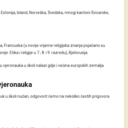
Estonija, Island, Norveška, Švedska, mnogi kantoni Švicarske,
a, Francuska (u novije vrijeme religijska znanja pojačano su
 Etika i religije u 7., 8. i 9. razredu), Bjelorusija.
nju vjeronauka u školi nalazi gdje i većina europskih zemalja.
vjeronauka
uk u školi nužan, odgovorit ćemo na nekoliko čestih prigovora