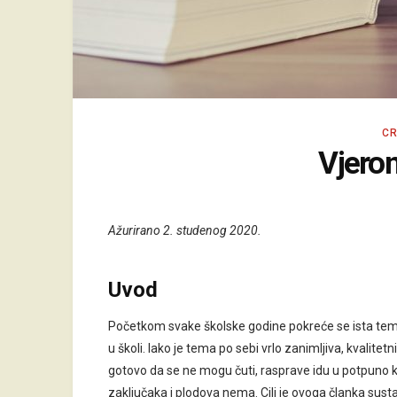
CR
Vjeron
Ažurirano 2. studenog 2020.
Uvod
Početkom svake školske godine pokreće se ista te
u školi. Iako je tema po sebi vrlo zanimljiva, kvalitet
gotovo da se ne mogu čuti, rasprave idu u potpuno 
zaključaka i plodova nema. Cilj je ovoga članka sust