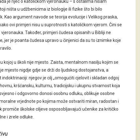
ada je riječ o katoličkom vjeronauku – s ostalima nisam
 ništa u udžbenicima iz biologije ili fizike što bi bilo
k. Kao argument navode se teorija evolucije i Velikog praska,
o ovi primjeri nisu u suprotnosti s katoličkom vjerom. Čini se
jeronauka. Također, primjeri čudesa opisanih u Bibliji ne
e, jer je poanta čudesa upravo u činjenici da su to iznimke koje
ravilo.
u kojoj u školi nije mjesto. Zaista, mentalnom nasilju kojim se
je mjesto nigdje gdje se drži do ljudskog dostojanstva, a
ndoktrinaciji: njegov je cilj „omogućiti cjelovit i skladan odgoj
uhovnu, kršćansku, kulturnu, tradicijsku i ukupnu stvarnost koja
, svjesno i odgovorno donosi osobnu odluku, oblikuje osobne
 moralne vrjednote po kojima može ostvariti miran, radostan i
uk promiče školske ciljeve osposobljavajući učenike za kritičko
ne i zrele odluke.
tivu