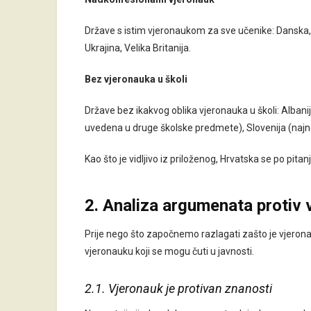
Države s istim vjeronaukom za sve učenike: Danska, 
Ukrajina, Velika Britanija.
Bez vjeronauka u školi
Države bez ikakvog oblika vjeronauka u školi: Albanij
uvedena u druge školske predmete), Slovenija (najnovije:
Kao što je vidljivo iz priloženog, Hrvatska se po pita
2. Analiza argumenata protiv 
Prije nego što započnemo razlagati zašto je vjerona
vjeronauku koji se mogu čuti u javnosti.
2.1. Vjeronauk je protivan znanosti