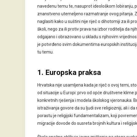
navedenu temu te, nasuprot ideološkom lobiranju, p
znanstveno utemeljeno razmatranje ovog pitanja. 
naglasiti kako u suštini nije riječ o dihotomiji za ili p
školi, nego za ili protiv prava na izbor roditelja da nj
odgajano i obrazovano u skladu s njihovim vrijednos
je potvrđeno svim dokumentima europskih institucij
tu temu.
1. Europska praksa
Hrvatska nije usamljena kada je riječ o ovoj temi, sto
od situacije u Europi: prvo od opće društvene klime
konkretnih rješenja i modela školskog vjeronauka. B
istraživanja govore da su ljudi sve religiozniji, ali i d
porastu je religijski fundamentalizam, koji povremen
migracije dovode do susreta brojnih kultura i religijski