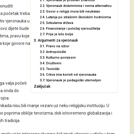
2.1. Vjeronauk je protivan znanosti
onuditi
2.2. Vjeronauk diskriminira i nema alternativu
2.3. Govor o religiji mora biti neutralan
Za početak treba
2.4. Lutanja po strašnim školskim hodnicima
rotiv vjeronauka u
2.5. Sekularna država
ihovo dijete bude
2.6. Financiranje i položaj vjeroučitelja
2.7. Prije je bilo bolje
tima, pravu koje
3. Argumenti za vjeronauk
a koje govore na
3.1. Pravo na izbor
3.2. Antropološki
3.3. Kulturno-povijesni
3.4. Društveni
3.5. Teološki
3.6. Crkva ima koristi od vjeronauka
3.7. Vjeronauk je pedagoški utemeljen
ga valja početi
Zaključak
 pa onda do
rojna
a nikada nisu bili manje vezani uz neku religijsku instituciju. U
o poprima obličje terorizma, dok istovremeno globalizacija i
h tradicija.