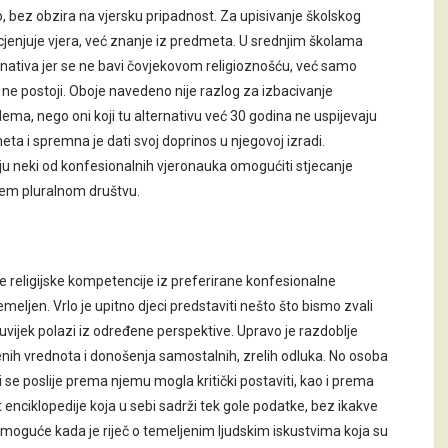
o, bez obzira na vjersku pripadnost. Za upisivanje školskog
 ocjenjuje vjera, već znanje iz predmeta. U srednjim školama
ternativa jer se ne bavi čovjekovom religioznošću, već samo
ne postoji. Oboje navedeno nije razlog za izbacivanje
blema, nego oni koji tu alternativu već 30 godina ne uspijevaju
ta i spremna je dati svoj doprinos u njegovoj izradi.
u neki od konfesionalnih vjeronauka omogućiti stjecanje
njem pluralnom društvu.
ne religijske kompetencije iz preferirane konfesionalne
meljen. Vrlo je upitno djeci predstaviti nešto što bismo zvali
uvijek polazi iz određene perspektive. Upravo je razdoblje
enih vrednota i donošenja samostalnih, zrelih odluka. No osoba
e poslije prema njemu mogla kritički postaviti, kao i prema
enciklopedije koja u sebi sadrži tek gole podatke, bez ikakve
 moguće kada je riječ o temeljenim ljudskim iskustvima koja su