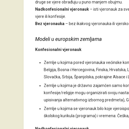
druge se vjere obrađuju u puno manjem obujmu.
Na
d
konfesionalni vjeronauk
– isti vjeronauk za sve
vjere ili konfesije.
Bez vjeronauka
– bez ikakvog vjeronauka ili vjersk
Modeli u europskim zemljama
Konfesionalni vjeronauk
Zemlje u kojima pored vjeronauka većinske konfesi
Belgija, Bosna i Hercegovina, Finska, Hrvatska, 
Slovačka, Srbija, Španjolska, pokrajine Alsace i
Zemlje u kojima je državno zajamčen samo konfe
konfesije/religije mogu organizirati svoju nasta
upisivanja alternativnog izbornog predmeta), G
Zemlje u kojima se vjeronauk bilo koje vjeroispo
školskog kurikula (programa) i vremena: Češka,
Nadkonfesionalni vjeronauk