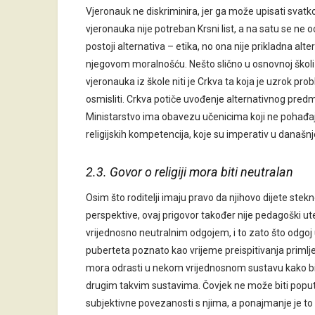
Vjeronauk ne diskriminira, jer ga može upisati svatk
vjeronauka nije potreban Krsni list, a na satu se ne
postoji alternativa – etika, no ona nije prikladna al
njegovom moralnošću. Nešto slično u osnovnoj školi 
vjeronauka iz škole niti je Crkva ta koja je uzrok pro
osmisliti. Crkva potiče uvođenje alternativnog predme
Ministarstvo ima obavezu učenicima koji ne pohađaj
religijskih kompetencija, koje su imperativ u današ
2.3. Govor o religiji mora biti neutralan
Osim što roditelji imaju pravo da njihovo dijete stek
perspektive, ovaj prigovor također nije pedagoški ute
vrijednosno neutralnim odgojem, i to zato što odgoj 
puberteta poznato kao vrijeme preispitivanja primlj
mora odrasti u nekom vrijednosnom sustavu kako bi s
drugim takvim sustavima. Čovjek ne može biti poput 
subjektivne povezanosti s njima, a ponajmanje je to