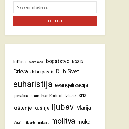
bogatstvo
Božić
bdijenje
blaženstva
Crkva
Duh Sveti
dobri pastir
euharistija
evangelizacija
križ
gorušica
hram
Ivan Krstitelj
Izlazak
ljubav
Marija
krštenje
kušnje
molitva
muka
milost
Matej
milosrđe