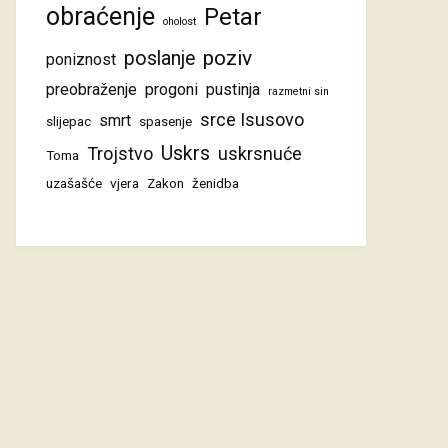
obraćenje
Petar
oholost
poziv
poslanje
poniznost
preobraženje
progoni
pustinja
razmetni sin
srce Isusovo
smrt
slijepac
spasenje
Uskrs
Trojstvo
uskrsnuće
Toma
uzašašće
vjera
Zakon
ženidba