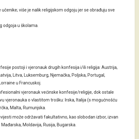
 učenike; više je nalik religijskom odgoju jer se obrađuju sve
og odgoja u školama.
je postoji i vjeronauk drugih konfesija i/ili religija: Austrija,
Latvija, Litva, Luksemburg, Njemačka, Poljska, Portugal,
 Lorraine u Francuskoj.
sionalni vjeronauk većinske konfesije/religije, dok ostale
vu vjeronauka o vlastitom trošku: Irska, Italija (s mogućnošću
rčka, Malta, Rumunjska.
vijesti može održavati fakultativno, kao slobodan izbor, izvan
 Mađarska, Moldavija, Rusija, Bugarska.