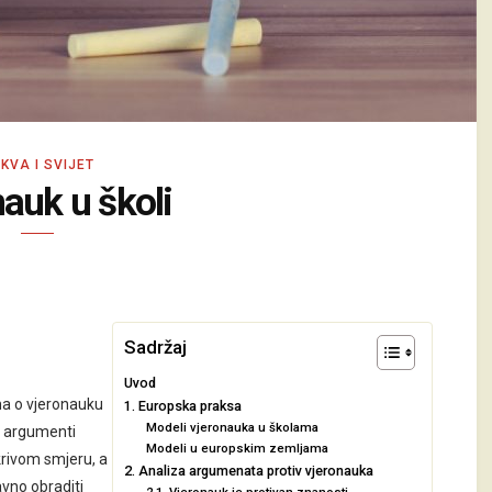
KVA I SVIJET
auk u školi
Sadržaj
Uvod
ma o vjeronauku
1. Europska praksa
Modeli vjeronauka u školama
ni argumenti
Modeli u europskim zemljama
krivom smjeru, a
2. Analiza argumenata protiv vjeronauka
avno obraditi