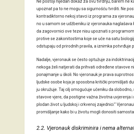
Ne postoji nijedan dokaz za ovu tvrdnju, barem ne k
upoznat pa to ne mogu sa sigurnošću tvrditi. Ne postoji
kontradiktorno nekoj stavci iz programa za vjeronau
no u samom se udžbeniku iz vjeronauka naglašava kak
da zagovornici ove teze nisu upoznati s programom v
protive se zakonitostima koje se uče na satu biologij
odstupaju od prirodnih pravila, a iznimka potvrđuje p
Nadalje, vjeronauk se često optužuje za indoktrinacij
nekoga želi natjerati da prihvati određene stavove ni
ponajmanje u školi. No vjeronauk je prava suprotnost i
ljudske osobe koja je sposobna kritički promišljati d
ju okružuje. Taj cilj omogućuje učeniku da slobodno
stavove vjere, da postigne važna životna uvjerenja i
plodan život u ljudskoj i crkvenoj zajednici.” Vjerona
promišljanje kako bi u životu mogli donositi samostal
2.2. Vjeronauk diskriminira i nema alterna