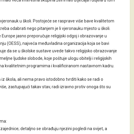
 malo veća interesna skupina želi imati utjecaja i udjela u tom
 vjeronauk u školi. Postojeće se rasprave više bave kvalitetom
j treba odabrati nego pitanjem je li vjeronauku mjesto u školi.
Europe jasno preporučuje religijski odgoj i obrazovanje u
dnju (OESS), najveća međuvladina organizacija koja se bavi
uje da se u školske sustave uvede takvo religijsko obrazovanje
ljne ljudske slobode, koje poštuje ulogu obitelji i religijskih
na kvalitetnim programima i kvalificiranom nastavnom kadru.
z škola, ali nema pravo istodobno tvrditi kako se radi o
še, zastupajući takav stav, radi izravno protiv onoga što su
ama:
ajednice; detaljno se obrađuju njezini pogledi na svijet, a